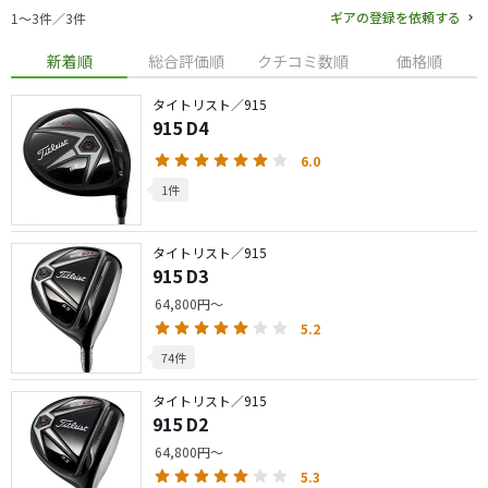
ギアの登録を依頼する
1〜3件／3件
新着順
総合評価順
クチコミ数順
価格順
タイトリスト／915
915 D4
6.0
1件
タイトリスト／915
915 D3
64,800円～
5.2
74件
タイトリスト／915
915 D2
64,800円～
5.3