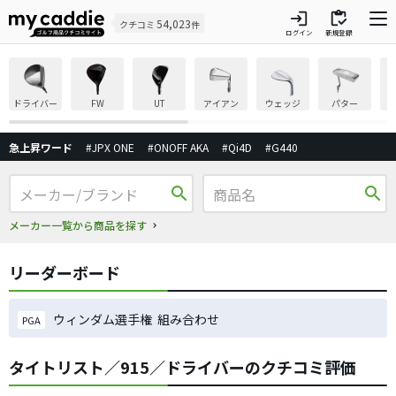
login
inventory
54,023
クチコミ
件
ログイン
新規登録
ドライバー
FW
UT
アイアン
ウェッジ
パター
急上昇ワード
#JPX ONE
#ONOFF AKA
#Qi4D
#G440
search
search
メーカー一覧から商品を探す
リーダーボード
ウィンダム選手権 組み合わせ
PGA
タイトリスト／915／ドライバーのクチコミ評価