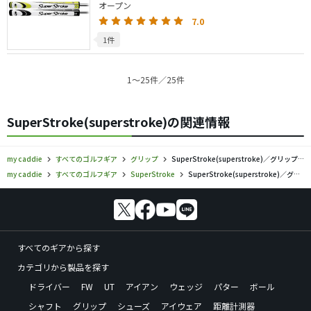
オープン
7.0
1件
1〜25件／25件
SuperStroke(superstroke)の関連情報
my caddie
すべてのゴルフギア
グリップ
SuperStroke(superstroke)／グリップの口コミ評価
my caddie
すべてのゴルフギア
SuperStroke
SuperStroke(superstroke)／グリップの口コミ評価
すべてのギアから探す
カテゴリから製品を探す
ドライバー
FW
UT
アイアン
ウェッジ
パター
ボール
シャフト
グリップ
シューズ
アイウェア
距離計測器