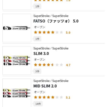
1件
SuperStroke／SuperStroke
FATSO（ファッツォ） 5.0
オープン
5.0
1件
SuperStroke／SuperStroke
SLIM 3.0
オープン
4.7
3件
SuperStroke／SuperStroke
MID SLIM 2.0
オープン
5.1
14件