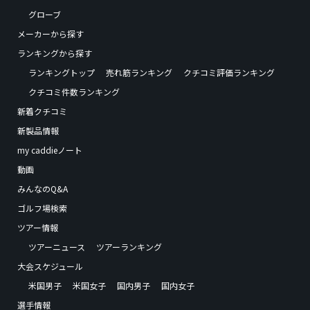
グローブ
メーカーから探す
ランキングから探す
ランキングトップ
売れ筋ランキング
クチコミ評価ランキング
クチコミ件数ランキング
新着クチコミ
新製品情報
my caddieノート
動画
みんなのQ&A
ゴルフ場検索
ツアー情報
ツアーニュース
ツアーランキング
大会スケジュール
米国男子
米国女子
国内男子
国内女子
選手情報