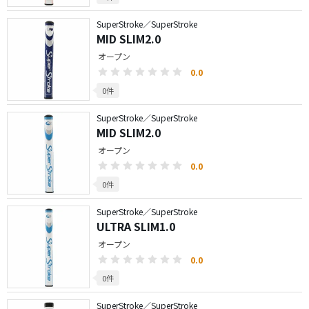
SuperStroke／SuperStroke
MID SLIM2.0
オープン
0.0
0件
SuperStroke／SuperStroke
MID SLIM2.0
オープン
0.0
0件
SuperStroke／SuperStroke
ULTRA SLIM1.0
オープン
0.0
0件
SuperStroke／SuperStroke