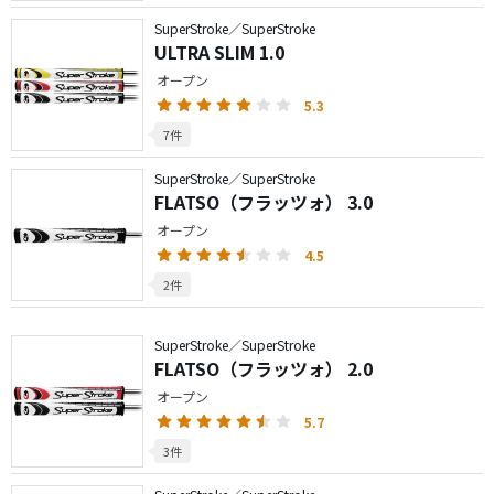
SuperStroke／SuperStroke
ULTRA SLIM 1.0
オープン
5.3
7件
SuperStroke／SuperStroke
FLATSO（フラッツォ） 3.0
オープン
4.5
2件
SuperStroke／SuperStroke
FLATSO（フラッツォ） 2.0
オープン
5.7
3件