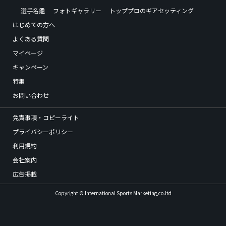
選手名鑑
フォトギャラリー
トッププロのギアセッティング
はじめての方へ
よくある質問
マイページ
キャンペーン
特集
お問い合わせ
免責事項・コピーライト
プライバシーポリシー
利用規約
会社案内
広告掲載
Copyright © International Sports Marketing,co.ltd