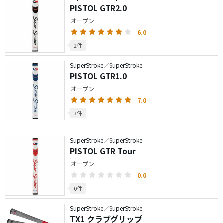
PISTOL GTR2.0
オープン
6.0
2件
SuperStroke／SuperStroke
PISTOL GTR1.0
オープン
7.0
3件
SuperStroke／SuperStroke
PISTOL GTR Tour
オープン
0.0
0件
SuperStroke／SuperStroke
TX1 クラブグリップ