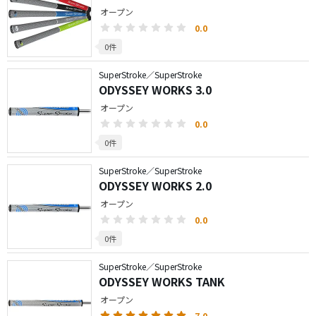
オープン
0.0
0件
SuperStroke／SuperStroke
ODYSSEY WORKS 3.0
オープン
0.0
0件
SuperStroke／SuperStroke
ODYSSEY WORKS 2.0
オープン
0.0
0件
SuperStroke／SuperStroke
ODYSSEY WORKS TANK
オープン
7.0