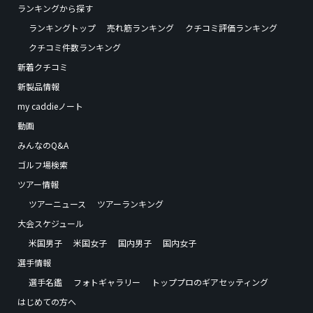
ランキングから探す
ランキングトップ
売れ筋ランキング
クチコミ評価ランキング
クチコミ件数ランキング
新着クチコミ
新製品情報
my caddieノート
動画
みんなのQ&A
ゴルフ場検索
ツアー情報
ツアーニュース
ツアーランキング
大会スケジュール
米国男子
米国女子
国内男子
国内女子
選手情報
選手名鑑
フォトギャラリー
トッププロのギアセッティング
はじめての方へ