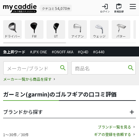
login
inventory
54,070
クチコミ
件
ログイン
新規登録
ドライバー
FW
UT
アイアン
ウェッジ
パター
急上昇ワード
#JPX ONE
#ONOFF AKA
#Qi4D
#G440
search
search
メーカー一覧から商品を探す
ガーミン(garmin)のゴルフギアの口コミ評価
ブランドから探す
ブランド一覧を見る
ギアの登録を依頼する
1〜30件／30件