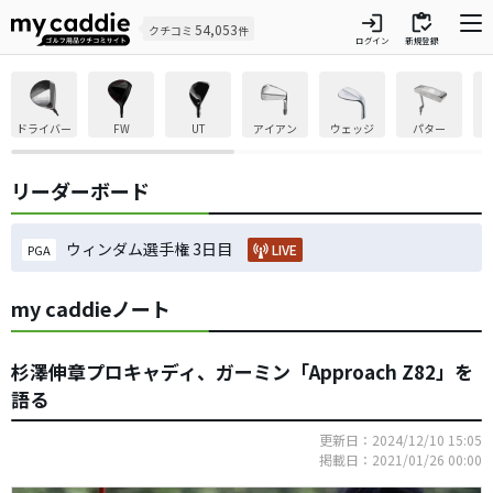
login
inventory
54,053
クチコミ
件
ログイン
新規登録
ドライバー
FW
UT
アイアン
ウェッジ
パター
リーダーボード
ウィンダム選手権 3日目
LIVE
PGA
my caddieノート
杉澤伸章プロキャディ、ガーミン「Approach Z82」を
語る
更新日：2024/12/10 15:05
掲載日：2021/01/26 00:00