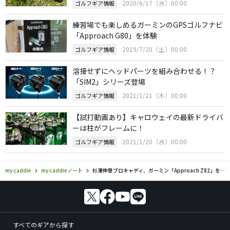
2020/6/17（水）00:00
ゴルフギア情報
練習場でも楽しめるガーミンのGPSゴルフナビ
「Approach G80」を体験
2019/7/20（土）00:00
ゴルフギア情報
溶接せずにヘッドパーツを組み合わせる！？
「SIM2」シリーズ登場
2021/1/21（木）00:00
ゴルフギア情報
【試打動画あり】キャロウェイの最新ドライバ
ーは柱がフレームに！
2021/1/20（水）00:00
ゴルフギア情報
my caddie
my caddieノート
杉澤伸章プロキャディ、ガーミン「Approach Z82」を語る
すべてのギアから探す