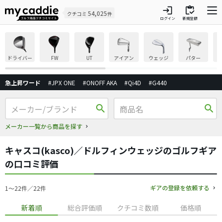
login
inventory
54,025
クチコミ
件
ログイン
新規登録
ドライバー
FW
UT
アイアン
ウェッジ
パター
急上昇ワード
#JPX ONE
#ONOFF AKA
#Qi4D
#G440
search
search
メーカー一覧から商品を探す
キャスコ(kasco)／ドルフィンウェッジのゴルフギア
の口コミ評価
ギアの登録を依頼する
1〜22件／22件
新着順
総合評価順
クチコミ数順
価格順