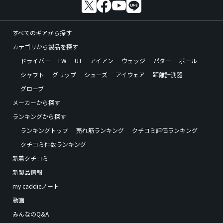
すべてのギアから探す
カテゴリから製品を探す
ドライバー
FW
UT
アイアン
ウェッジ
パター
ボール
シャフト
グリップ
シューズ
アイウェア
距離計測器
グローブ
メーカーから探す
ランキングから探す
ランキングトップ
売れ筋ランキング
クチコミ評価ランキング
クチコミ件数ランキング
新着クチコミ
新製品情報
my caddieノート
動画
みんなのQ&A