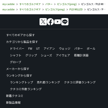
my caddie
すべてのゴルフギア
パター
ピンゴルフ(ping)
ピンゴルフ／PLD MILLED ／パターの口コミ評価
my caddie
すべてのゴルフギア
ピンゴルフ(ping)
PLD MILLED
ピンゴルフ／PLD MILLED ／パターの口コミ評価
すべてのギアから探す
カテゴリから製品を探す
ドライバー
FW
UT
アイアン
ウェッジ
パター
ボール
シャフト
グリップ
シューズ
アイウェア
距離計測器
グローブ
メーカーから探す
ランキングから探す
ランキングトップ
売れ筋ランキング
クチコミ評価ランキング
クチコミ件数ランキング
新着クチコミ
新製品情報