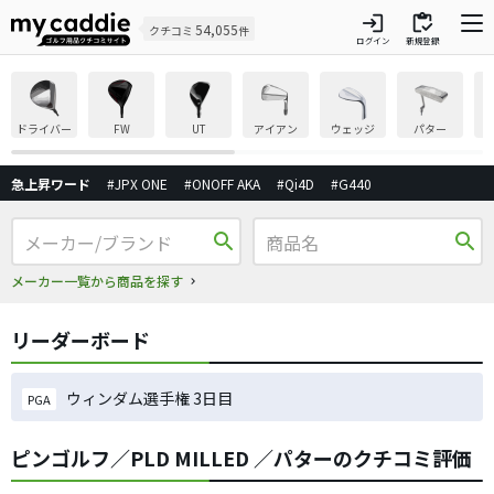
login
inventory
54,055
クチコミ
件
ログイン
新規登録
ドライバー
FW
UT
アイアン
ウェッジ
パター
急上昇ワード
#JPX ONE
#ONOFF AKA
#Qi4D
#G440
search
search
メーカー一覧から商品を探す
リーダーボード
ウィンダム選手権 3日目
PGA
ピンゴルフ／PLD MILLED ／パターのクチコミ評価