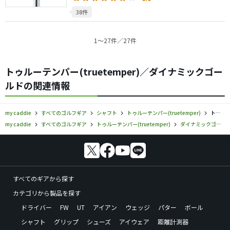
38件
1〜27件／27件
トゥルーテンパー(truetemper)／ダイナミックゴー
ルドの関連情報
my caddie
すべてのゴルフギア
シャフト
トゥルーテンパー(truetemper)
トゥルーテンパー／ダイナミックゴールド／シャフトの口コミ評価
my caddie
すべてのゴルフギア
トゥルーテンパー(truetemper)
ダイナミックゴールド
すべてのギアから探す
カテゴリから製品を探す
ドライバー
FW
UT
アイアン
ウェッジ
パター
ボール
シャフト
グリップ
シューズ
アイウェア
距離計測器