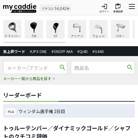
login
inventory
54,042
クチコミ
件
ログイン
新規登録
ドライバー
FW
UT
アイアン
ウェッジ
パター
急上昇ワード
#JPX ONE
#ONOFF AKA
#Qi4D
#G440
search
search
メーカー一覧から商品を探す
リーダーボード
ウィンダム選手権 2日目
PGA
トゥルーテンパー／ダイナミックゴールド／シャフ
トのクチコミ評価