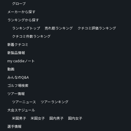
グローブ
メーカーから探す
ランキングから探す
ランキングトップ
売れ筋ランキング
クチコミ評価ランキング
クチコミ件数ランキング
新着クチコミ
新製品情報
my caddieノート
動画
みんなのQ&A
ゴルフ場検索
ツアー情報
ツアーニュース
ツアーランキング
大会スケジュール
米国男子
米国女子
国内男子
国内女子
選手情報