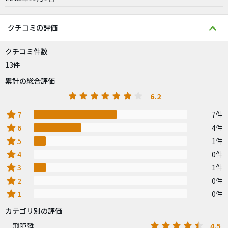
クチコミの評価
クチコミ件数
13件
累計の総合評価
6.2
star
7
7件
star
6
4件
star
5
1件
star
4
0件
star
3
1件
star
2
0件
star
1
0件
カテゴリ別の評価
4.5
飛距離