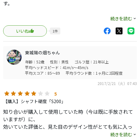
す。
今回は長く使いたいので奮発しました。かなりのアイアン
を使い、試打してきましたが、この組み合わせは超気に入
DGS200はスタンダードなしなりで好きですが、やはり長い
続きを読む
っています。
番手は重く（特に５I）気を抜くと距離が出ない（番手差が
80台前半以上でラウンドできる人にオススメします。良さ
いいね
1
件
出ない）ので少し軽くしようと思いました。完全にHS不足
を生かせると思います。
の症状です。
東城陽の畑ちゃん
候補は「AMTS200」「AMTX100」「モーダス120X」「モ
年齢：52歳
性別：男性
ゴルフ歴：21年以上
ーダス105S」です。
平均ヘッドスピード：41m/s～45m/s
平均スコア：85～89
平均ラウンド数：1ヶ月に2回程度
まずモーダス120Xは撓り方は好きでしたが手元が軽く感じ
2017/2/21（火）07:43
てミスが出やすく感じたので却下。
AMTS200は前のクラブに刺した時撓り量が多く感じ、スピ
5
ンも多くなりすぎた経験があるので却下。
【購入】シャフト硬度「S200」
知り合いが購入して使用していた時（今は既に手放されて
残ったAMTX100とモーダス105Sとでかなり悩みましたが、
いますが）に、
ショートアイアンの重量で決めました。（ショートアイアン
効いていた評価と、見た目のデザイン性がとても気に入っ
はゆったり振りたいので重さが合った方が安定しやすく感
ていたので、暫く気になっていました。
続きを読む
じる）