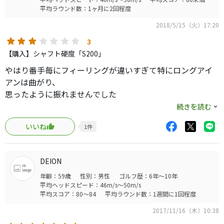
平均ラウンド数：1ヶ月に2回程度
2018/5/15（火）17:20
3
【購入】シャフト硬度「S200」
やはり番手毎にフィーリングが違いすぎて特にロングアイ
アンは曲がり、
思ったように振れませんでした
続きを読む
ツアーイシュですが重量管理はなされていますが
いいね
1
件
シャフト自体が曲がっている番手もあり
やはりツアーイシュ以上の品質である
モーダスが良いと改めて感じました
DEION
年齢：59歳
性別：男性
ゴルフ歴：6年～10年
平均ヘッドスピード：46m/s～50m/s
平均スコア：80～84
平均ラウンド数：1週間に1回程度
2017/11/16（木）10:38