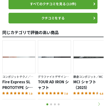
ッド同グリップでロゴ消して渡されたら、自分レベルでは
すべてのクチコミを見る (13件)
分かりません！
DGS200が硬く感じる方はAMTS200かモーダス120Sかモー
また、体があったまってきたときや、一生懸命振った時に
でも損した気分にはなりませんでした。
ダス105R
良い球が出るのですが、ライン出しやハーフショットで結
DGS200は硬くはないが重いという方はAMTX100かモーダ
クチコミをする
果が出にくかったです。
ただシャフトのロゴはやっぱりカッコイイですね！
ス120Xかモーダス105S
もう少し気候が良くなって来れば武器になるのかもしれま
同じカテゴリで評価の高い商品
手元が重いのが好きな人はAMTかモーダス105
せんが、
手元が軽いのが好きな人はモーダス120
暫くは不要となりそうです。
AMTとモーダス105の違いはショートアイアンの重量。
私が感じた選択方法はこんな感じです。
コンポジットテクノ／ファイアーエクスプレス
グラファイトデザイン／TOUR AD
藤倉コンポジット／MC
Fire Express SL
TOUR AD IRON シ
MCI シャフト
PROTOTYPE シャ
ャフト
（2025）
フト
7.0
7.0
6.8