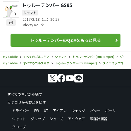
トゥルーテンパー GS95
シャフト
2017/2/18（土）20:17
1件
Mickey Rourk
トゥルーテンパーのQ&Aをもっと見る
my caddie
すべてのゴルフギア
シャフト
トゥルーテンパー(truetemper)
ダイナミックゴールド
my caddie
すべてのゴルフギア
トゥルーテンパー(truetemper)
ダイナミックゴールド
すべてのギアから探す
カテゴリから製品を探す
ドライバー
FW
UT
アイアン
ウェッジ
パター
ボール
シャフト
グリップ
シューズ
アイウェア
距離計測器
グローブ