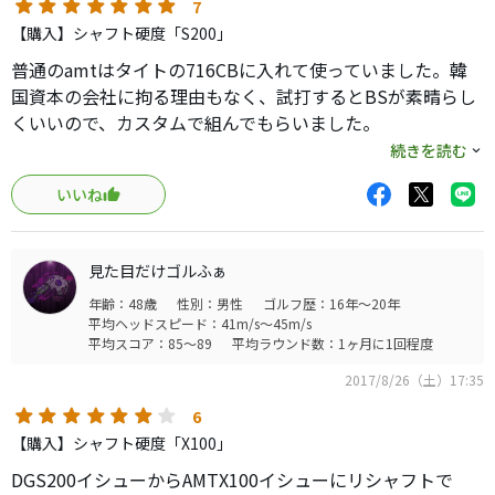
7
【購入】シャフト硬度「S200」
普通のamtはタイトの716CBに入れて使っていました。韓
国資本の会社に拘る理由もなく、試打するとBSが素晴らし
くいいので、カスタムで組んでもらいました。
さすがに日本製でメーカー組み上げだけあり、精度も良
続きを読む
く、カタログ通りで持ってきてくれました。
いいね
あとは腕の問題です。
ツアステ最後の限定モデル:DG tour issue付きが素晴らし
く、いいイメージがありましたが、遠藤OEMだけにキチン
見た目だけゴルふぁ
とメーカーで組ませると、本当に素晴らしいですね。
年齢：48歳
性別：男性
ゴルフ歴：16年～20年
このヘッドを生かすももダメにするのもシャフトです。
平均ヘッドスピード：41m/s～45m/s
X100も考えましたが、今回はミドルとロングアイアンの飛
平均スコア：85～89
平均ラウンド数：1ヶ月に1回程度
距離が欲しく、S200にしました。ショートアイアンで上が
2017/8/26（土）17:35
り過ぎる傾向ありますが、その分 上の番手でドスンといけ
ます。tourB３３０S使ってますが、5番でほとんどのアマ向
6
きセッティングなら止まります。
【購入】シャフト硬度「X100」
ネガティブなところは価格が高いところです。またメーカ
DGS200イシューからAMTX100イシューにリシャフトで
ーによっては設定がないですね。