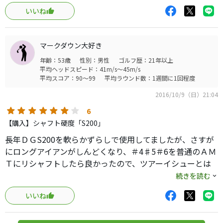
いいね
行きつけの工房に中古のアイアンセット用在庫を見つけ、
振動数はクラブデータに載せてます。
いつものごとくおねだりしました。
数字ほど硬さは感じません。DGS200とあまり変わらない撓
り量。ただ、DGX100同様にDGS200より先端部に硬さを感
マークダウン大好き
現在サブセットに成り下がっている、ゾディアのヘッド
じます。その先端の硬さのおかげでショートアイアンはコン
年齢：53歳
性別：男性
ゴルフ歴：21年以上
（肘を痛めた際にもモーダス105Sでゲット）に装着しても
トロールがしやすいです。そのかわり長い番手ではミスも
平均ヘッドスピード：41m/s～45m/s
らいました。
平均スコア：90～99
平均ラウンド数：1週間に1回程度
出やすくなります（シャフトが掴まえてくれない）
2016/10/9（日）21:04
装着早々、ラウンド1回、打ちっ放し3回での感想です。
高さも距離もDGS200とさほどかわりません。単純に軽くな
6
った分振りやすくなった感じ。
皆さんが書き込まれている通りのシャフトと感じます。
【購入】シャフト硬度「S200」
ＤＧが少し重くてロングアイアンが振りきれない方には最
長年ＤＧS200を軟らかずらしで使用してましたが、さすが
選択が合っていたかどうかはわかりませんが、少なくとも
適かもしれません。
にロングアイアンがしんどくなり、＃4♯5＃6を普通のＡＭ
ショートアイアン（８Iまで）は非常にコントロールしやす
Ｔにリシャフトしたら良かったので、ツアーイシューとは
くなったので良かったかな。
が、今の僕には、エースアイアンが、「フレックスがもう
どんなものか？興味がわき７１６ＣＢをメーカーカスタム
でも、やはりモーダス105は気になってます（笑）
続きを読む
少し柔らかいので、タイミングが“まったり”気味になって
で購入しました。
いる」のと、「ヘッドのミス許容度がもう少し寛容」とい
いいね
う差と、ゾディアヘッドは球がとても上がるので、風の強い
なんか、より打ちやすくなったような気もしますが、同ヘ
まとめ（個人的に感じた事）
冬は結果が出なさそうだという思いが強かったです。