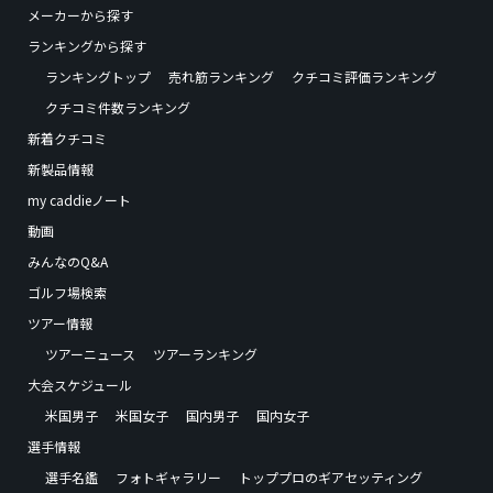
メーカーから探す
ランキングから探す
ランキングトップ
売れ筋ランキング
クチコミ評価ランキング
クチコミ件数ランキング
新着クチコミ
新製品情報
my caddieノート
動画
みんなのQ&A
ゴルフ場検索
ツアー情報
ツアーニュース
ツアーランキング
大会スケジュール
米国男子
米国女子
国内男子
国内女子
選手情報
選手名鑑
フォトギャラリー
トッププロのギアセッティング