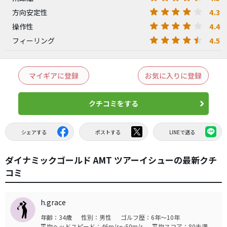
4.3
方向安定性
4.4
操作性
4.5
フィーリング
マイギアに登録
お気に入りに登録
クチコミをする
シェアする
ポストする
LINEで送る
ダイナミックゴールド AMT ツアーイシューの最新クチ
コミ
h.grace
年齢：34歳
性別：男性
ゴルフ歴：6年～10年
平均ヘッドスピード：46m/s～50m/s
平均スコア：80未満