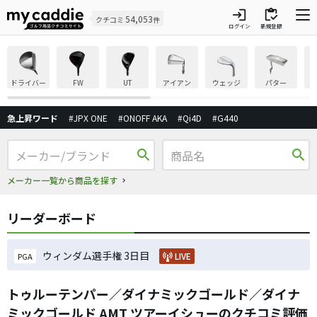
login
inventory
54,053
クチコミ
件
ログイン
新規登録
ドライバー
FW
UT
アイアン
ウェッジ
パター
急上昇ワード
#JPX ONE
#ONOFF AKA
#Qi4D
#G440
search
search
メーカー一覧から商品を探す
リーダーボード
ウィンダム選手権 3日目
LIVE
PGA
トゥルーテンパー／ダイナミックゴールド／ダイナ
ミックゴールド AMT ツアーイシューのクチコミ評価