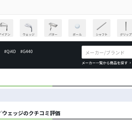
アイアン
ウェッジ
パター
ボール
シャフト
グリップ
#Qi4D
#G440
メーカー一覧から商品を探す
／ウェッジのクチコミ評価