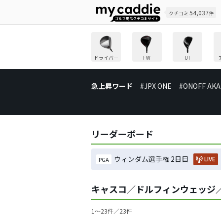
54,037
クチコミ
件
ドライバー
FW
UT
急上昇ワード
#JPX ONE
#ONOFF AKA
リーダーボード
ウィンダム選手権 2日目
LIVE
PGA
キャスコ／ドルフィンウェッジ
1〜23件／23件