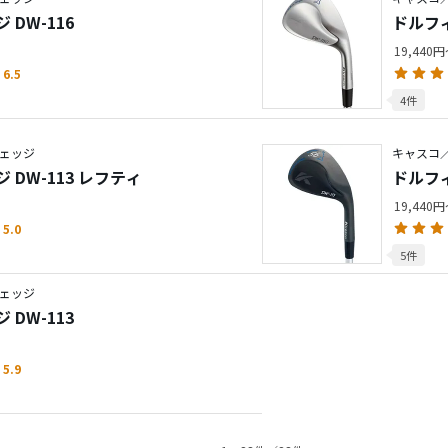
DW-116
ドルフ
115G
19,440
6.5
4件
ェッジ
キャスコ
DW-113 レフティ
ドルフ
19,440
5.0
5件
ェッジ
DW-113
5.9