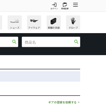
login
inventory
ログイン
新規登録
シューズ
アイウェア
距離計測器
グローブ
search
search
ギアの登録を依頼する