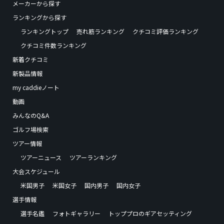
メーカーから探す
ランキングから探す
ランキングトップ
売れ筋ランキング
クチコミ評価ランキング
クチコミ件数ランキング
新着クチコミ
新製品情報
my caddieノート
動画
みんなのQ&A
ゴルフ場検索
ツアー情報
ツアーニュース
ツアーランキング
大会スケジュール
米国男子
米国女子
国内男子
国内女子
選手情報
選手名鑑
フォトギャラリー
トッププロのギアセッティング