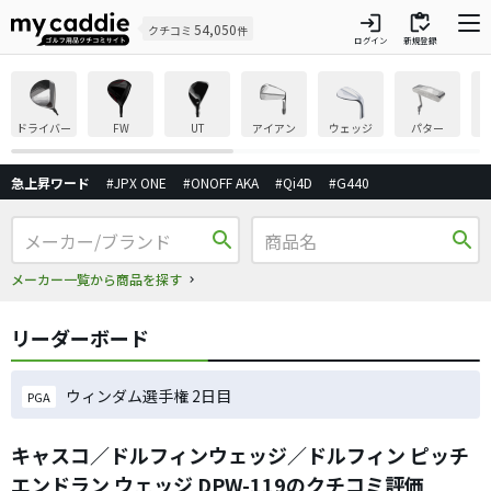
login
inventory
54,050
クチコミ
件
ログイン
新規登録
ドライバー
FW
UT
アイアン
ウェッジ
パター
急上昇ワード
#JPX ONE
#ONOFF AKA
#Qi4D
#G440
search
search
メーカー一覧から商品を探す
リーダーボード
ウィンダム選手権 2日目
PGA
キャスコ／ドルフィンウェッジ／ドルフィン ピッチ
エンドラン ウェッジ DPW-119のクチコミ評価