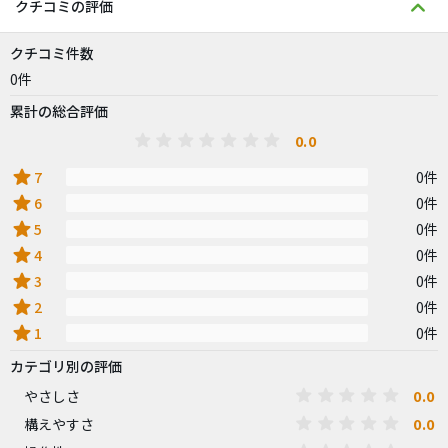
クチコミの評価
クチコミ件数
0件
累計の総合評価
0.0
star
7
0件
star
6
0件
star
5
0件
star
4
0件
star
3
0件
star
2
0件
star
1
0件
カテゴリ別の評価
0.0
やさしさ
0.0
構えやすさ