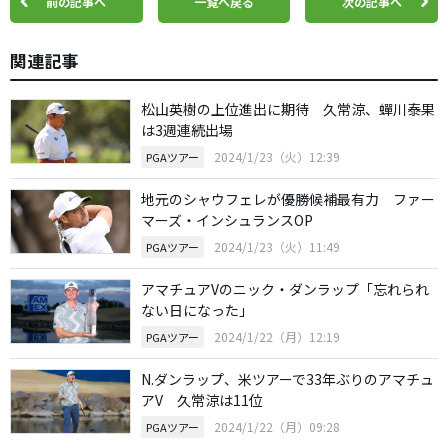
前の記事へ
一覧へ戻る
次の記事へ
関連記事
松山英樹の上位進出に期待 久常涼、蟬川泰果
は3週連続出場
2024/1/23（火）12:39
PGAツアー
地元のシャウフェレが優勝候補最有力 ファー
マーズ・インシュランスOP
2024/1/23（火）11:49
PGAツアー
アマチュアVのニック・ダンラップ「忘れられ
ない日になった」
2024/1/22（月）12:19
PGAツアー
N.ダンラップ、米ツアーで33年ぶりのアマチュ
アV 久常涼は11位
2024/1/22（月）09:28
PGAツアー