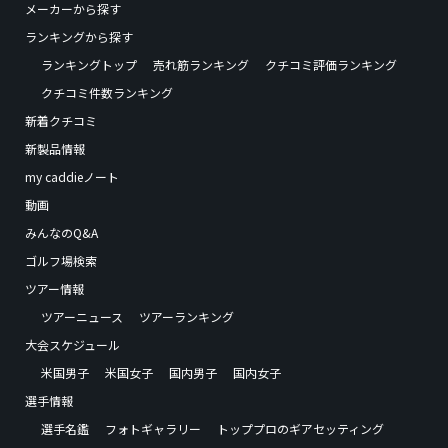
メーカーから探す
ランキングから探す
ランキングトップ
売れ筋ランキング
クチコミ評価ランキング
クチコミ件数ランキング
新着クチコミ
新製品情報
my caddieノート
動画
みんなのQ&A
ゴルフ場検索
ツアー情報
ツアーニュース
ツアーランキング
大会スケジュール
米国男子
米国女子
国内男子
国内女子
選手情報
選手名鑑
フォトギャラリー
トッププロのギアセッティング