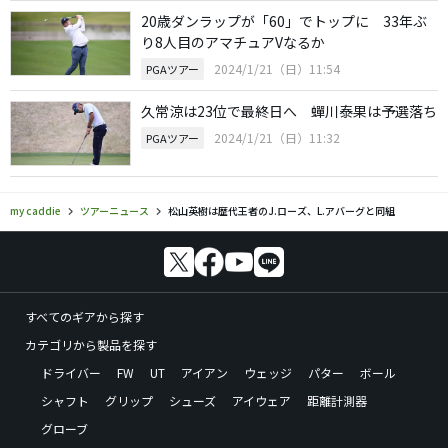
20歳ダンラップが「60」でトップに 33年ぶ
り8人目のアマチュアVなるか
2024/1/21（日）11:54
PGAツアー
久常涼は23位で最終日へ 蟬川泰果は予選落ち
2024/1/21（日）11:32
PGAツアー
my caddie
ツアーニュース
松山英樹は歴代王者のJ.ローズ、L.アバーグと同組
すべてのギアから探す
カテゴリから製品を探す
ドライバー
FW
UT
アイアン
ウェッジ
パター
ボール
シャフト
グリップ
シューズ
アイウェア
距離計測器
グローブ