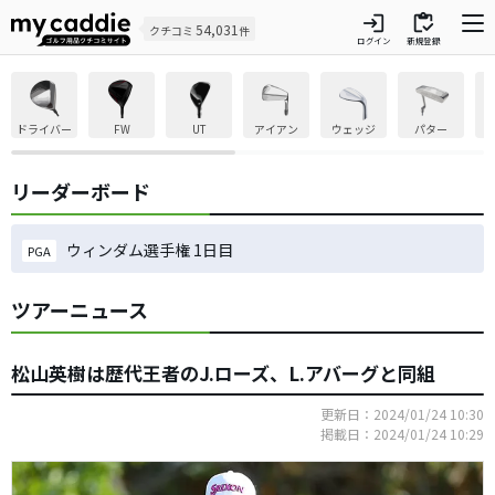
login
inventory
54,031
クチコミ
件
ログイン
新規登録
ドライバー
FW
UT
アイアン
ウェッジ
パター
リーダーボード
ウィンダム選手権 1日目
PGA
ツアーニュース
松山英樹は歴代王者のJ.ローズ、L.アバーグと同組
更新日：2024/01/24 10:30
掲載日：2024/01/24 10:29