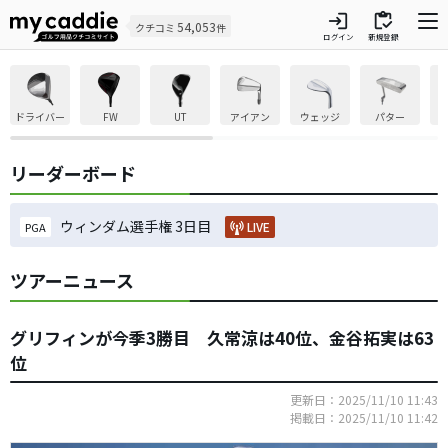
login
inventory
54,053
クチコミ
件
ログイン
新規登録
ドライバー
FW
UT
アイアン
ウェッジ
パター
リーダーボード
ウィンダム選手権 3日目
LIVE
PGA
ツアーニュース
グリフィンが今季3勝目 久常涼は40位、金谷拓実は63
位
更新日：2025/11/10 11:43
掲載日：2025/11/10 11:42