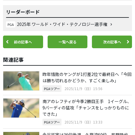
リーダーボード
2025年 ワールド・ワイド・テクノロジー選手権
PGA
前の記事へ
一覧へ戻る
次の記事へ
関連記事
昨年惜敗のヤングが1打差2位で最終日へ「今回
は勝ち切れるかどうか、すごく楽しみ」
2025/11/9（日）15:56
PGAツアー
南アのレフティが今季2勝目王手 1イーグル、
9バーディの猛攻「チャンスをしっかりものに
できた」
2025/11/9（日）13:33
PGAツアー
金谷拓実は36位後退 久常涼60位、星野陸也