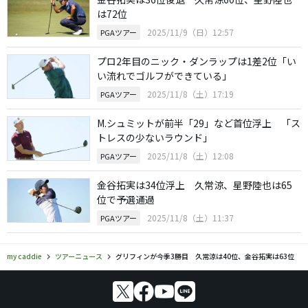
は72位
2025/11/9（日）12:57
PGAツアー
プロ2年目のニック・ダンラップは1差2位「い
い流れでゴルフができている」
2025/11/8（土）17:19
PGAツアー
M.シュミットが前半「29」など首位浮上 「ス
トレスの少ないラウンド」
2025/11/8（土）12:08
PGAツアー
金谷拓実は34位浮上 久常涼、星野陸也は65
位で予選通過
2025/11/8（土）11:37
PGAツアー
my caddie
ツアーニュース
グリフィンが今季3勝目 久常涼は40位、金谷拓実は63位