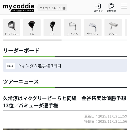
login
inventory
54,058
クチコミ
件
ログイン
新規登録
ドライバー
FW
UT
アイアン
ウェッジ
パター
リーダーボード
ウィンダム選手権 3日目
PGA
ツアーニュース
久常涼はマクグリービーらと同組 金谷拓実は優勝予想
13位／バミューダ選手権
更新日：2025/11/13 11:59
掲載日：2025/11/13 11:56