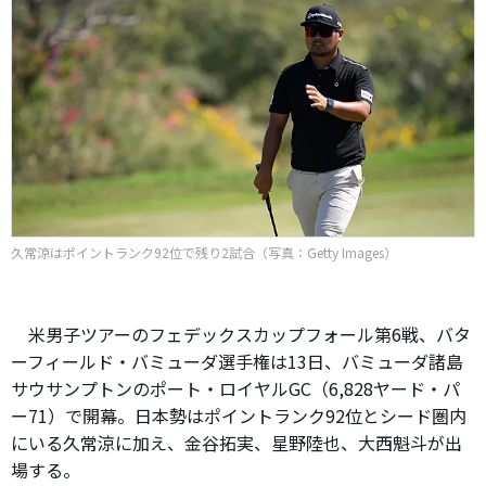
久常涼はポイントランク92位で残り2試合（写真：Getty Images）
米男子ツアーのフェデックスカップフォール第6戦、バタ
ーフィールド・バミューダ選手権は13日、バミューダ諸島
サウサンプトンのポート・ロイヤルGC（6,828ヤード・パ
ー71）で開幕。日本勢はポイントランク92位とシード圏内
にいる久常涼に加え、金谷拓実、星野陸也、大西魁斗が出
場する。