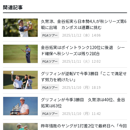
関連記事
久常涼、金谷拓実ら日本勢4人が秋シリーズ第6
戦に出場 カンポスは連覇に挑む
2025/11/12（水）14:06
PGAツアー
金谷拓実はポイントランク120位に後退 シー
ド確保へ秋シリーズは残り2試合
2025/11/11（火）12:02
PGAツアー
グリフィンが逆転Vで今季3勝目「ここで満足せ
ず努力を続けたい」
2025/11/10（月）18:19
PGAツアー
グリフィンが今季3勝目 久常涼は40位、金谷
拓実は63位
2025/11/10（月）11:42
PGAツアー
昨年惜敗のヤングが1打差2位で最終日へ「今回