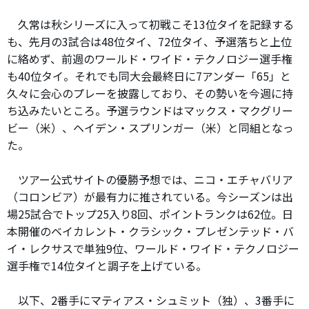
久常は秋シリーズに入って初戦こそ13位タイを記録する
も、先月の3試合は48位タイ、72位タイ、予選落ちと上位
に絡めず、前週のワールド・ワイド・テクノロジー選手権
も40位タイ。それでも同大会最終日に7アンダー「65」と
久々に会心のプレーを披露しており、その勢いを今週に持
ち込みたいところ。予選ラウンドはマックス・マクグリー
ビー（米）、ヘイデン・スプリンガー（米）と同組となっ
た。
ツアー公式サイトの優勝予想では、ニコ・エチャバリア
（コロンビア）が最有力に推されている。今シーズンは出
場25試合でトップ25入り8回、ポイントランクは62位。日
本開催のベイカレント・クラシック・プレゼンテッド・バ
イ・レクサスで単独9位、ワールド・ワイド・テクノロジー
選手権で14位タイと調子を上げている。
以下、2番手にマティアス・シュミット（独）、3番手に