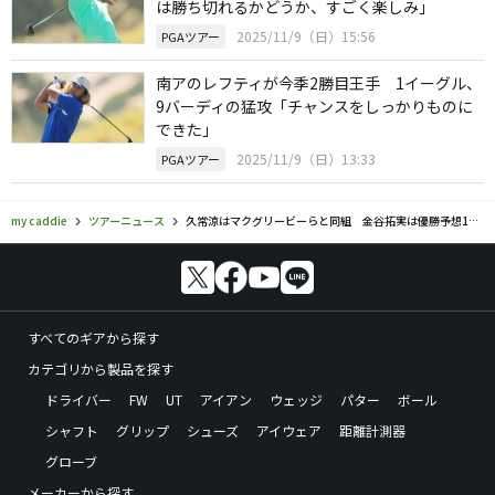
は勝ち切れるかどうか、すごく楽しみ」
2025/11/9（日）15:56
PGAツアー
南アのレフティが今季2勝目王手 1イーグル、
9バーディの猛攻「チャンスをしっかりものに
できた」
2025/11/9（日）13:33
PGAツアー
my caddie
ツアーニュース
久常涼はマクグリービーらと同組 金谷拓実は優勝予想13位／バミューダ選手権
すべてのギアから探す
カテゴリから製品を探す
ドライバー
FW
UT
アイアン
ウェッジ
パター
ボール
シャフト
グリップ
シューズ
アイウェア
距離計測器
グローブ
メーカーから探す