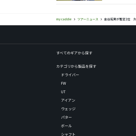
my caddie
ツアーニュース
金谷拓実が暫定2位 久
すべてのギアから探す
カテゴリから製品を探す
ドライバー
FW
UT
アイアン
ウェッジ
パター
ボール
シャフト