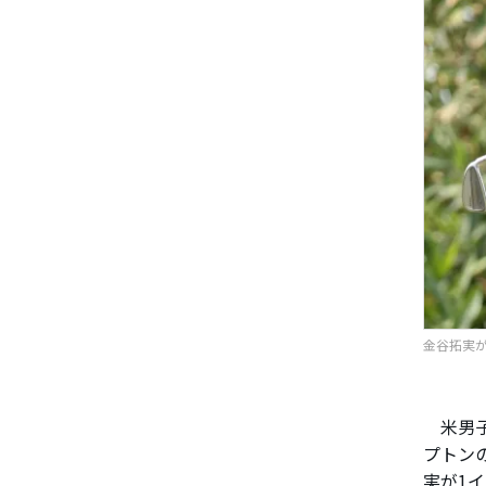
金谷拓実が暫
米男子
プトンの
実が1