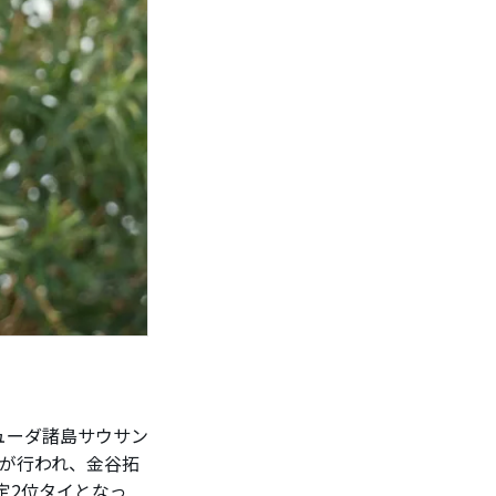
ューダ諸島サウサン
ドが行われ、金谷拓
定2位タイとなっ