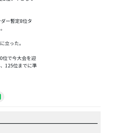
ンダー暫定8位タ
る。
プに立った。
00位で今大会を迎
、125位までに準