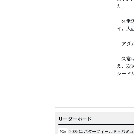
た。
久常涼
イ。大
アダム
久常は
え、次
シード
リーダーボード
2025年 バターフィールド・バミ
PGA