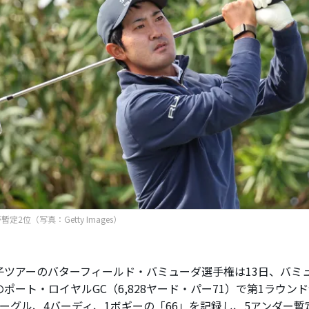
定2位（写真：Getty Images）
ツアーのバターフィールド・バミューダ選手権は13日、バミ
ポート・ロイヤルGC（6,828ヤード・パー71）で第1ラウン
イーグル、4バーディ、1ボギーの「66」を記録し、5アンダー暫