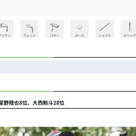
アイアン
ウェッジ
パター
ボール
シャフト
グリップ
星野陸也8位、大西魁斗28位