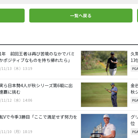
一覧へ戻る
1年 前回王者は再び苦境のなかでバミ
久
かポジティブなものを持ち帰れたら」
1
5/11/13（木）13:19
PG
実ら日本勢4人が秋シリーズ第6戦に出
金
連覇に挑む
秋
5/11/12（水）14:06
PG
転Vで今季3勝目「ここで満足せず努力を
グ
位
5/11/10（月）18:19
PG