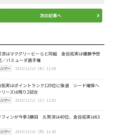
次の記事へ
常涼はマクグリービーらと同組 金谷拓実は優勝予想
3位／バミューダ選手権
2025/11/13（木）11:56
Aツアー
谷拓実はポイントランク120位に後退 シード確保へ
シリーズは残り2試合
2025/11/11（火）12:02
Aツアー
リフィンが今季3勝目 久常涼は40位、金谷拓実は63
2025/11/10（月）11:42
Aツアー