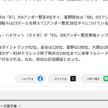
は「67」の4アンダー暫定4位タイ、星野陸也は「68」の3ア
西魁斗は15ホールを終えて1アンダー暫定28位タイにつけてい
・ハドウィン（カナダ）が「65」の6アンダー暫定単独トッ
ポイントランク92位、金谷は120位、星野は190位、大西は2
週のザ・RSMクラシック終了時点の100位までに来季フルシード
が付与される。なお、初日は日没順延となった。
シェアする
ポストする
LINEで送る
ューダ選手権