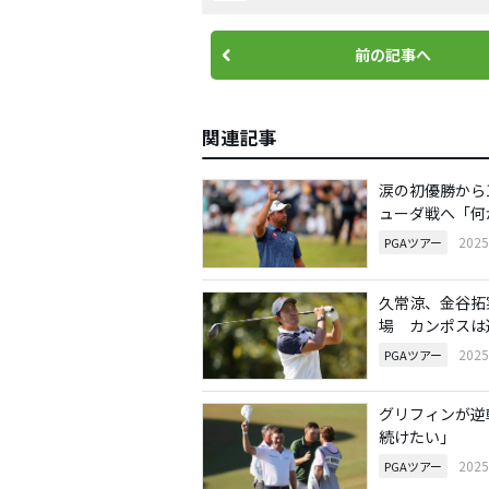
前の記事へ
関連記事
涙の初優勝から
ューダ戦へ「何
202
PGAツアー
久常涼、金谷拓
場 カンポスは
202
PGAツアー
グリフィンが逆
続けたい」
202
PGAツアー