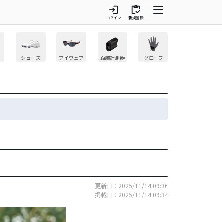
login
inventory
ログイン
新規登録
シューズ
アイウェア
距離計測器
グローブ
更新日：2025/11/14 09:36
掲載日：2025/11/14 09:34