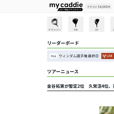
54,060
クチコミ
件
ドライバー
FW
UT
リーダーボード
ウィンダム選手権 最終日
LIVE
PGA
ツアーニュース
金谷拓実が暫定2位 久常涼4位、