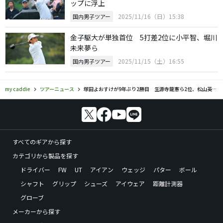
ップに浮上
2025/11/16（日）15:38
国内男子ツアー
金子駆大が単独首位 5打差2位に小平智、堀川
未来夢ら
2025/11/15（土）16:55
国内男子ツアー
my caddie
ツアーニュース
塚田よおすけが9年ぶり2勝目 生源寺龍憲ら2位、松山英樹5位
すべてのギアから探す
カテゴリから製品を探す
ドライバー
FW
UT
アイアン
ウェッジ
パター
ボール
シャフト
グリップ
シューズ
アイウェア
距離計測器
グローブ
メーカーから探す