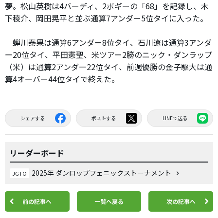
夢。松山英樹は4バーディ、2ボギーの「68」を記録し、木
下稜介、岡田晃平と並ぶ通算7アンダー5位タイに入った。
蝉川泰果は通算6アンダー8位タイ、石川遼は通算3アンダ
ー20位タイ、平田憲聖、米ツアー2勝のニック・ダンラップ
（米）は通算2アンダー22位タイ、前週優勝の金子駆大は通
算4オーバー44位タイで終えた。
シェアする
ポストする
LINEで送る
リーダーボード
2025年 ダンロップフェニックストーナメント
JGTO
前の記事へ
一覧へ戻る
次の記事へ