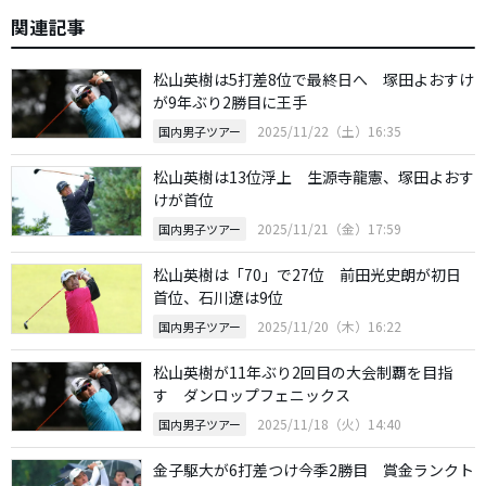
関連記事
松山英樹は5打差8位で最終日へ 塚田よおすけ
が9年ぶり2勝目に王手
2025/11/22（土）16:35
国内男子ツアー
松山英樹は13位浮上 生源寺龍憲、塚田よおす
けが首位
2025/11/21（金）17:59
国内男子ツアー
松山英樹は「70」で27位 前田光史朗が初日
首位、石川遼は9位
2025/11/20（木）16:22
国内男子ツアー
松山英樹が11年ぶり2回目の大会制覇を目指
す ダンロップフェニックス
2025/11/18（火）14:40
国内男子ツアー
金子駆大が6打差つけ今季2勝目 賞金ランクト