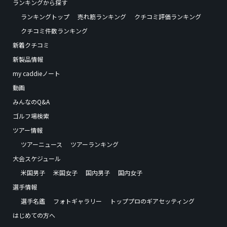
ランキングから探す
ランキングトップ
売れ筋ランキング
クチコミ評価ランキング
クチコミ件数ランキング
新着クチコミ
新製品情報
my caddieノート
動画
みんなのQ&A
ゴルフ場検索
ツアー情報
ツアーニュース
ツアーランキング
大会スケジュール
米国男子
米国女子
国内男子
国内女子
選手情報
選手名鑑
フォトギャラリー
トッププロのギアセッティング
はじめての方へ