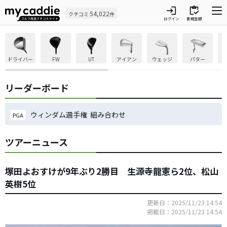
login
inventory
54,022
クチコミ
件
ログイン
新規登録
ドライバー
FW
UT
アイアン
ウェッジ
パター
リーダーボード
ウィンダム選手権 組み合わせ
PGA
ツアーニュース
塚田よおすけが9年ぶり2勝目 生源寺龍憲ら2位、松山
英樹5位
更新日：2025/11/23 14:54
掲載日：2025/11/23 14:54