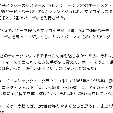
子メジャーのマスターズは9日、ジョージア州のオーガスタ・
,565ヤード・パー72）で第1ラウンドが行われ、マキロイはス
切ると、2番でバーディを先行させた。
3番でボギーを喫したマキロイだが、8番、9番で連続バーディ
バーディを奪って「67」とし、サム・バーンズ（米）と5アンダ
1番のティーグラウンドでまったく何も感じなかったら、それは
、ティーを地面に刺すときに手が少し震えて、ボールをうまく
のは良かった。感覚があるというのは良いことなんだ」
ーズではジャック・ニクラウス（米）が1965年～1966年に
ニック・ファルド（英）が1989年～1990年に、タイガー・ウ
002年に同じ偉業を成し遂げたが、それ以降は誰も達成していな
ターズは一度勝てば、2度目は獲りやすくなると思う」。史上4
好だ。