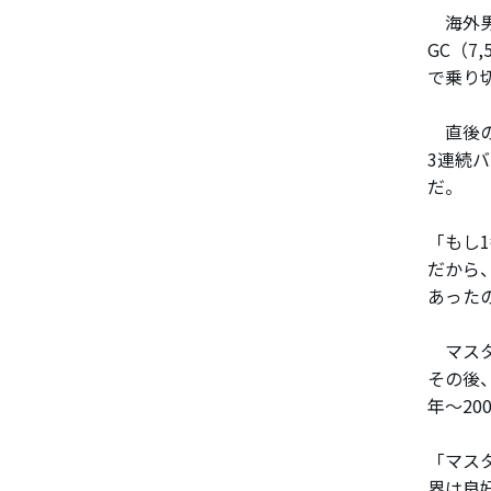
海外男
GC（7
で乗り
直後の
3連続
だ。
「もし
だから
あった
マスタ
その後、
年～2
「マス
界は良