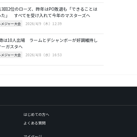
去3回2位のローズ、昨年はPO敗退も「できることは
った」 すべてを受け入れて今年のマスターズへ
2026/4/9（木）12:39
外メジャー大会
IV勢は10人出場 ラームとデシャンボーが好調維持し
オーガスタへ
2026/4/8（水）16:53
外メジャー大会
はじめての方へ
よくある質問
マイページ