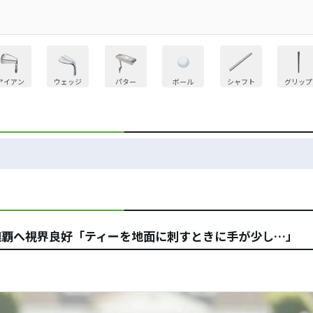
アイアン
ウェッジ
パター
ボール
シャフト
グリップ
連覇へ視界良好「ティーを地面に刺すときに手が少し…」