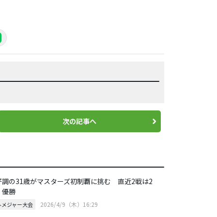
次の記事へ
好調の31歳がマスターズ初制覇に挑む 直近2戦は2
、優勝
2026/4/9（木）16:29
外メジャー大会