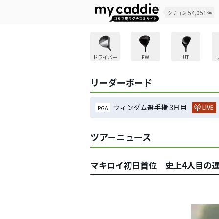
54,051
クチコミ
件
ドライバー
FW
UT
リーダーボード
ウィンダム選手権 3日目
LIVE
PGA
ツアーニュース
マキロイ初日首位 史上4人目の