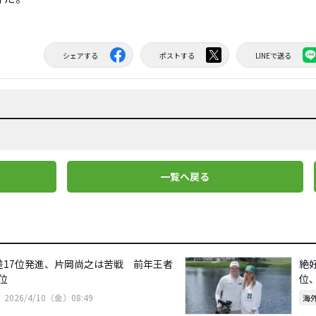
シェアする
ポストする
LINEで送る
一覧へ戻る
差17位発進、片岡尚之は苦戦 前年王者
絶
位
位
2026/4/10（金）08:49
海