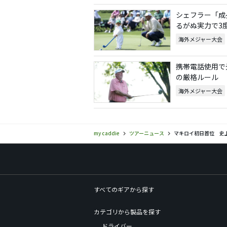
シェフラー「成
るがぬ実力で3
海外メジャー大会
携帯電話使用で
の厳格ルール
海外メジャー大会
my caddie
ツアーニュース
マキロイ初日首位 史
すべてのギアから探す
カテゴリから製品を探す
ドライバー