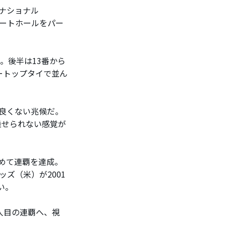
ナショナル
タートホールをパー
。後半は13番から
ートップタイで並ん
良くない兆候だ。
乗せられない感覚が
初めて連覇を達成。
ッズ（米）が2001
い。
人目の連覇へ、視