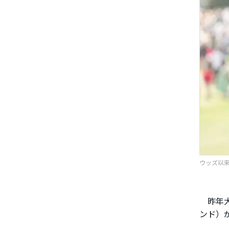
ウッズ以来
昨年大
ンド）