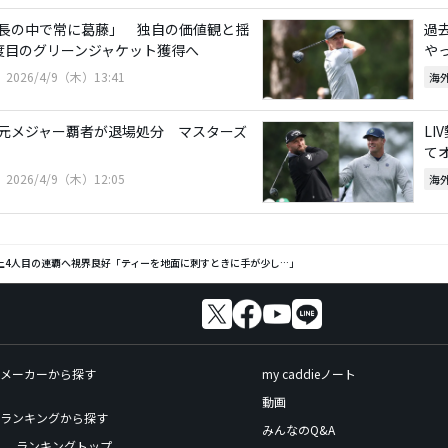
長の中で常に葛藤」 独自の価値観と揺
過
度目のグリーンジャケット獲得へ
や
2026/4/9（木）13:41
海
元メジャー覇者が退場処分 マスターズ
L
て
2026/4/9（木）12:05
海
上4人目の連覇へ視界良好「ティーを地面に刺すときに手が少し…」
メーカーから探す
my caddieノート
動画
ランキングから探す
みんなのQ&A
ランキングトップ