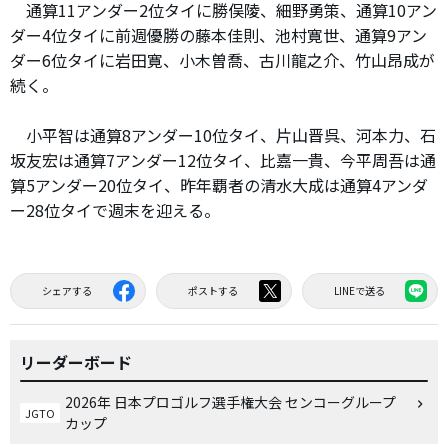
通算11アンダー2位タイに勝俣陵、細野勇策、通算10アン
ダー4位タイに前週優勝の藤本佳則、池村寛世、通算9アン
ダー6位タイに岩田寛、小木曽喬、古川龍之介、竹山昂成が
続く。
小平智は通算8アンダー10位タイ、片山晋呉、河本力、石
坂友宏は通算7アンダー12位タイ、比嘉一貴、今平周吾は通
算5アンダー20位タイ、昨年覇者の清水大成は通算4アンダ
ー28位タイで週末を迎える。
シェアする
ポストする
LINEで送る
リーダーボード
2026年 日本プロゴルフ選手権大会 センコーグループ
JGTO
カップ