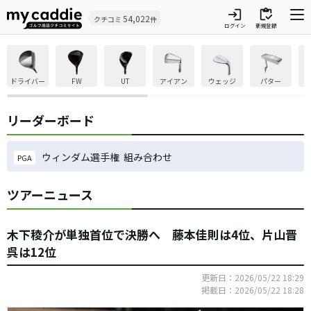
login
inventory
54,022
クチコミ
件
ログイン
新規登録
ドライバー
FW
UT
アイアン
ウェッジ
パター
リーダーボード
ウィンダム選手権 組み合わせ
PGA
ツアーニュース
木下稜介が単独首位で決勝へ 藤本佳則は4位、片山晋
呉は12位
更新日：2026/05/22 18:29
掲載日：2026/05/22 18:28