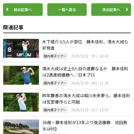
前の記事へ
一覧へ戻る
次の記事へ
関連記事
木下稜介ら5人が首位 藤本佳則、清水大成も
好発進
2026/5/21（木）18:42
国内男子ツアー
清水大成は史上9人目の連覇なるか 藤本佳則
は2週連続優勝へ／日本プロ
2026/5/20（水）11:20
国内男子ツアー
昨年覇者の清水大成は堀川未来夢ら、藤本佳則
は宮里優作らと同組
2026/5/19（火）13:47
国内男子ツアー
36歳・藤本佳則が13年ぶり復活優勝 池田勇
太は6位