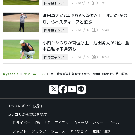
2026/5/17（日）15:11
国内男子ツアー
池田勇太が7年ぶりVへ首位浮上 小西たかの
り、杉本スティーブと並ぶ
2026/5/16（土）15:49
国内男子ツアー
小西たかのりが首位浮上 池田勇太が2位、倉
本昌弘は予選落ち
2026/5/15（金）18:50
国内男子ツアー
my caddie
ツアーニュース
木下稜介が単独首位で決勝へ 藤本佳則は4位、片山晋呉は12位
すべてのギアから探す
カテゴリから製品を探す
ドライバー
FW
UT
アイアン
ウェッジ
パター
ボール
シャフト
グリップ
シューズ
アイウェア
距離計測器