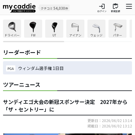
login
inventory
54,030
クチコミ
件
ログイン
新規登録
ドライバー
FW
UT
アイアン
ウェッジ
パター
リーダーボード
ウィンダム選手権 1日目
PGA
ツアーニュース
サンディエゴ大会の新冠スポンサー決定 2027年から
「ザ・セントリー」に
更新日：2026/06/02 13:14
掲載日：2026/06/02 13:12