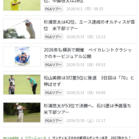
位、中島啓太は28位
2026/6/1（月）08:25
PGAツアー
杉浦悠太は42位、エース達成のオルティスが首
位 米下部ツアー
2026/5/31（日）12:13
PGAツアー
2026年も横浜で開催 ベイカレントクラシッ
クのキービジュアル公開
2026/5/31（日）09:33
PGAツアー
松山英樹は3打差5位に後退 3日目は「70」と
伸ばせず
2026/5/31（日）09:08
PGAツアー
杉浦悠太が53位で決勝へ、石川遼は予選落ち
米下部ツアー
2026/5/30（土）11:17
PGAツアー
my caddie
ツアーニュース
サンディエゴ大会の新冠スポンサー決定 2027年から「ザ・セントリー」に