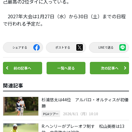
己最高の2位タイに入っている。
2027年大会は1月27日（水）から30日（土）までの日程
で行われる予定だ。
シェアする
ポストする
LINEで送る
前の記事へ
一覧へ戻る
次の記事へ
関連記事
杉浦悠太は44位 アルバロ・オルティスが初優
勝
2026/6/1（月）10:10
PGAツアー
R.ヘンリーがプレーオフ制す 松山英樹は13