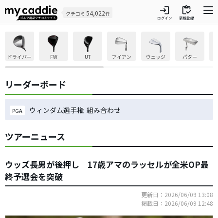
login
inventory
54,022
クチコミ
件
ログイン
新規登録
ドライバー
FW
UT
アイアン
ウェッジ
パター
リーダーボード
ウィンダム選手権 組み合わせ
PGA
ツアーニュース
ウッズ長男が後押し 17歳アマのラッセルが全米OP最
終予選会を突破
更新日：2026/06/09 13:08
掲載日：2026/06/09 12:48