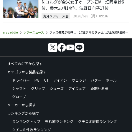
N.コルダが全米女子オープン初V 畑岡奈紗6
位、桑木志帆14位、渋野日向子17位
2026/6/8（月）09:36
海外メジャー大会
my caddie
ツアーニュース
ウッズ長男が後押し 17歳アマのラッセルが全米OP最終予選会を突破
すべてのギアから探す
カテゴリから製品を探す
ドライバー
FW
UT
アイアン
ウェッジ
パター
ボール
シャフト
グリップ
シューズ
アイウェア
距離計測器
グローブ
メーカーから探す
ランキングから探す
ランキングトップ
売れ筋ランキング
クチコミ評価ランキング
クチコミ件数ランキング