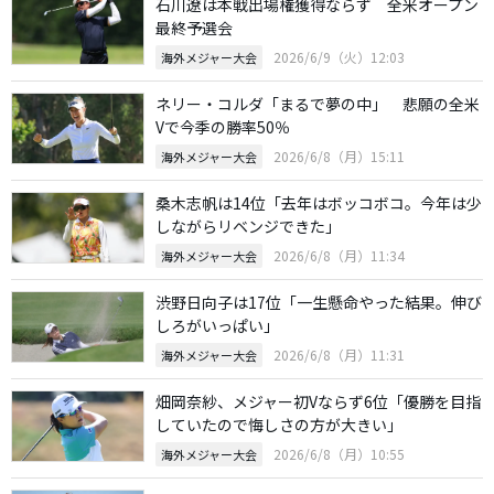
石川遼は本戦出場権獲得ならず 全米オープン
最終予選会
2026/6/9（火）12:03
海外メジャー大会
ネリー・コルダ「まるで夢の中」 悲願の全米
Vで今季の勝率50％
2026/6/8（月）15:11
海外メジャー大会
桑木志帆は14位「去年はボッコボコ。今年は少
しながらリベンジできた」
2026/6/8（月）11:34
海外メジャー大会
渋野日向子は17位「一生懸命やった結果。伸び
しろがいっぱい」
2026/6/8（月）11:31
海外メジャー大会
畑岡奈紗、メジャー初Vならず6位「優勝を目指
していたので悔しさの方が大きい」
2026/6/8（月）10:55
海外メジャー大会