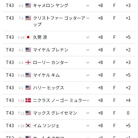
T43
キャメロン ヤング
+8
F
+3
5
T43
クリストファー ゴッターア
+8
F
+1
4
ップ
T43
久常 涼
+8
F
+5
26
T43
マイケル ブレナン
+8
F
+2
1
T43
ローリー カンター
+8
F
+3
5
T43
マイケル キム
+8
F
+5
26
T43
ハリー ヒッグス
+8
F
+2
1
T43
ニクラス ノーゴー ミュラー
+8
F
+4
14
T43
マックス グレイセマン
+8
F
0
12
T43
イム ソンジェ
+8
F
+5
26