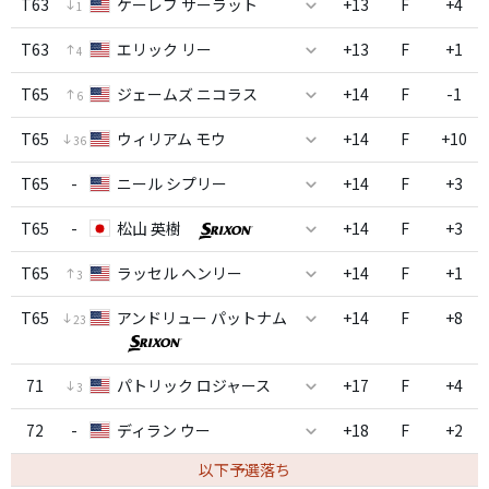
T63
ケーレブ サーラット
+13
F
+4
1
T63
エリック リー
+13
F
+1
4
T65
ジェームズ ニコラス
+14
F
-1
6
T65
ウィリアム モウ
+14
F
+10
36
T65
-
ニール シプリー
+14
F
+3
T65
-
松山 英樹
+14
F
+3
T65
ラッセル ヘンリー
+14
F
+1
3
T65
アンドリュー パットナム
+14
F
+8
23
71
パトリック ロジャース
+17
F
+4
3
72
-
ディラン ウー
+18
F
+2
以下予選落ち