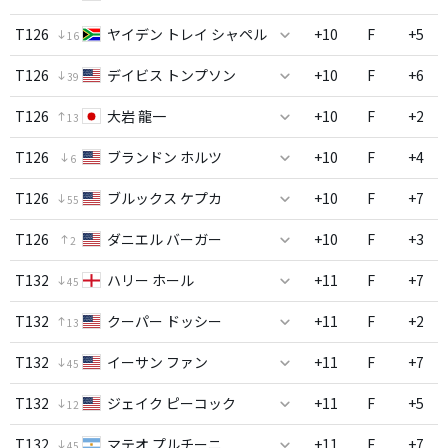
T126
ヤイデン トレイ シャペル
+10
F
+5
16
T126
デイビス トンプソン
+10
F
+6
39
T126
大岩 龍一
+10
F
+2
13
T126
ブランドン ホルツ
+10
F
+4
6
T126
ブルックス ケプカ
+10
F
+7
55
T126
ダニエル バーガー
+10
F
+3
2
T132
ハリー ホール
+11
F
+7
45
T132
クーパー ドッシー
+11
F
+2
13
T132
イーサン ファン
+11
F
+7
45
T132
ジェイク ピーコック
+11
F
+5
12
T132
マテオ プルチーニ
+11
F
+7
45