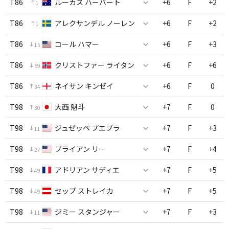
T86
ルーカス ハーバート
+6
F
+2
1
T86
アレクサンデル ノーレン
+6
F
+2
1
T86
コール ハマー
+6
F
+3
15
T86
クリストファー ライタン
+6
F
+6
69
T86
ネイサン キンゼイ
+6
F
0
34
T98
大西 魁斗
+7
F
0
30
T98
ジュゼッペ プエブラ
+7
F
+3
11
T98
ブライアン リー
+7
F
+4
27
T98
アドリアン サディエ
+7
F
+5
49
T98
セップ ストレイカ
+7
F
+5
49
T98
ジミー スタンジャー
+7
F
+3
11