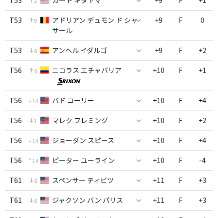
T53
カート キタヤマ
+9
F
+1
2
T53
アドリアン デュモン ド シャ
+9
F
0
9
サール
T53
アンヘル イダルゴ
+9
F
+2
6
T56
ニコラス エチャバリア
+10
F
+1
6
T56
バド コーリー
+10
F
+4
14
T56
マレク フレミング
+10
F
+2
1
T56
ジョーダン スピース
+10
F
+4
14
T56
ピーター ユーライン
+10
F
-4
14
T61
スペンサー ティビツ
+11
F
+3
6
T61
ジャクソン バン パリス
+11
F
+3
6