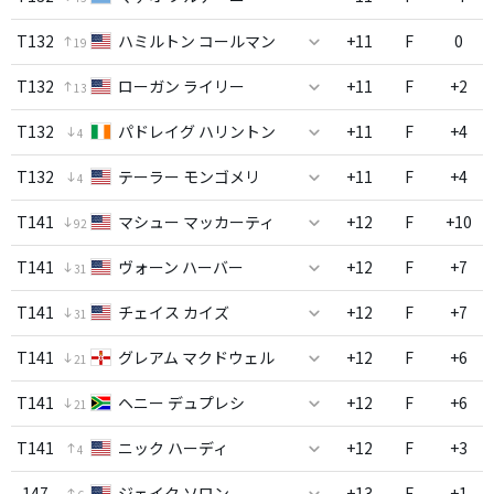
T132
ハミルトン コールマン
+11
F
0
19
T132
ローガン ライリー
+11
F
+2
13
T132
パドレイグ ハリントン
+11
F
+4
4
T132
テーラー モンゴメリ
+11
F
+4
4
T141
マシュー マッカーティ
+12
F
+10
92
T141
ヴォーン ハーバー
+12
F
+7
31
T141
チェイス カイズ
+12
F
+7
31
T141
グレアム マクドウェル
+12
F
+6
21
T141
ヘニー デュプレシ
+12
F
+6
21
T141
ニック ハーディ
+12
F
+3
4
147
ジェイク ソロン
+13
F
+1