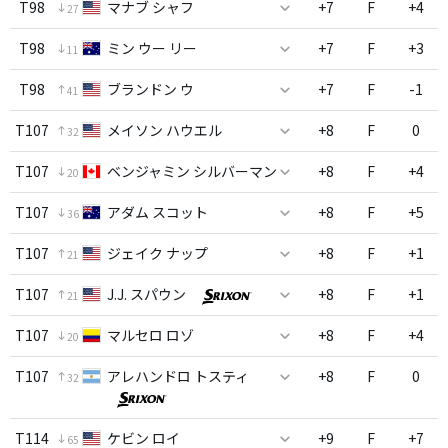
T98
マナブ シャフ
+7
F
+4
27
T98
ミン ウー リー
+7
F
+3
11
T98
ブランドン ウ
+7
F
-1
41
T107
メイソン ハウエル
+8
F
0
32
T107
ベンジャミン シルバーマン
+8
F
+4
20
T107
アダム スコット
+8
F
+5
36
T107
ジェイク ナップ
+8
F
+1
21
T107
J.J. スパウン
+8
F
+1
21
T107
マルセロ ロゾ
+8
F
+4
20
T107
アレハンドロ トスティ
+8
F
0
32
T114
ケビン ロイ
+9
F
+7
65