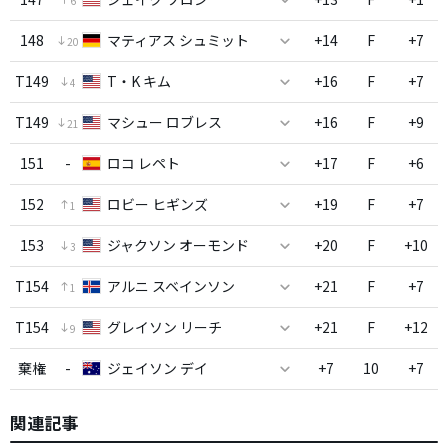
6
148
マティアス シュミット
+14
F
+7
20
T149
T・K キム
+16
F
+7
4
T149
マシュー ロブレス
+16
F
+9
21
151
-
ロコ レペト
+17
F
+6
152
ロビー ヒギンズ
+19
F
+7
1
153
ジャクソン オーモンド
+20
F
+10
3
T154
アルニ スベインソン
+21
F
+7
1
T154
グレイソン リーチ
+21
F
+12
9
棄権
-
ジェイソン デイ
+7
10
+7
関連記事