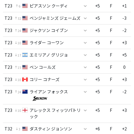
T23
ピアスソン クーディ
+5
F
+1
6
T23
ベンジャミンズ ジェームズ
+5
F
-3
32
T23
ジャクソン コイブン
+5
F
-2
24
T23
ライダー コーワン
+5
F
+3
10
T23
エミリアノ グリジョ
+5
F
+5
17
T23
ベン コールズ
+5
F
0
15
T23
コリー コナーズ
+5
F
+3
10
T23
ライアン フォックス
+5
F
-2
24
T23
アレックス フィッツパトリ
+5
F
+3
10
ック
T32
ダスティン ジョンソン
+6
F
+2
3