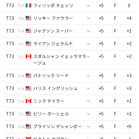
T73
フィリッポ チェッリ
+5
F
0
37
T73
リッキー ファウラー
+5
F
+4
43
T73
ジャクソン スーバー
+5
F
+1
14
T73
ライアン ジェラルド
+5
F
+2
2
T73
スダルシャン イェッラマラ
+5
F
+2
2
ージュ
T73
パトリック リード
+5
F
+3
24
T73
ハリス イングリッシュ
+5
F
+3
24
T73
ニック テイラー
+5
F
+1
14
T73
ビリー ホーシェル
+5
F
+2
2
T73
ブライソン デシャンボー
+5
F
+5
56