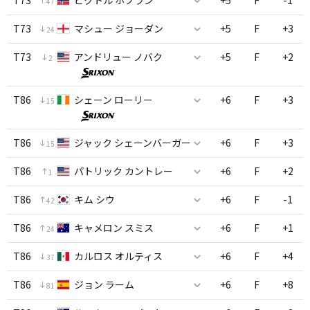
T73
ビクトル ホブラン
+5
F
-1
47
T73
マシュー ジョーダン
+5
F
+3
24
T73
アンドリュー ノバク
+5
F
+2
2
T86
シェーン ローリー
+6
F
+3
15
T86
ジャック シェーンバーガー
+6
F
+3
15
T86
パトリック カントレー
+6
F
+2
1
T86
キム シウ
+6
F
-1
42
T86
キャメロン スミス
+6
F
+1
24
T86
カルロス オルティス
+6
F
+4
37
T86
ジョン ラーム
+6
F
+8
81