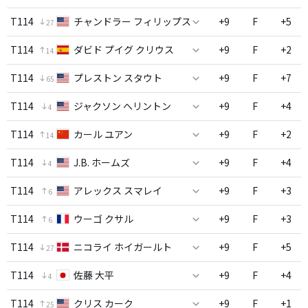
T114
チャンドラー フィリップス
+9
F
+5
27
T114
ダビド プイグ クリウス
+9
F
+2
14
T114
プレストン スタウト
+9
F
+7
65
T114
ジャクソン へリントン
+9
F
+4
4
T114
カール ユアン
+9
F
+2
14
T114
J.B. ホームズ
+9
F
+4
4
T114
アレックス スマレイ
+9
F
+3
6
T114
ウーゴ クサル
+9
F
+3
6
T114
ニコライ ホイガールト
+9
F
+5
27
T114
佐藤 大平
+9
F
+4
4
T114
クリス カーク
+9
F
+1
25