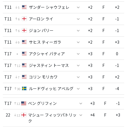
T11
ザンダー シャウフェレ
+2
F
+2
5
T11
アーロン ライ
+2
F
-1
6
T11
ジョン パリー
+2
F
-1
6
T11
サヒス ティーガラ
+2
F
+3
9
T17
-
アクシャイ バティア
+3
F
0
T17
ジャスティン トーマス
+3
F
-1
12
T17
コリン モリカワ
+3
F
+2
7
T17
ルードヴィッヒ アベルグ
+3
F
-4
30
T17
ベン グリフィン
+3
F
-1
12
22
マシュー フィッツパトリッ
+4
F
+3
12
ク