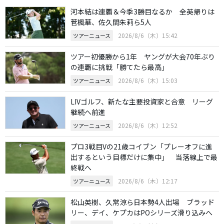
河本結は連覇＆今季3勝目なるか 全英帰りは
菅楓華、佐久間朱莉ら5人
2026/8/6（木）15:42
ツアーニュース
ツアー初優勝から1年 ヤングが大会70年ぶり
の連覇に挑戦「勝てたら最高」
2026/8/6（木）15:03
ツアーニュース
LIVゴルフ、新たな主要投資家と合意 リーグ
継続へ前進
2026/8/6（木）12:52
ツアーニュース
プロ3戦目Vの21歳コイブン「プレーオフに進
出するという目標だけに集中」 当落線上で最
終戦へ
2026/8/6（木）12:17
ツアーニュース
松山英樹、久常涼ら日本勢4人出場 ブラッド
リー、デイ、ケプカはPOシリーズ滑り込みへ