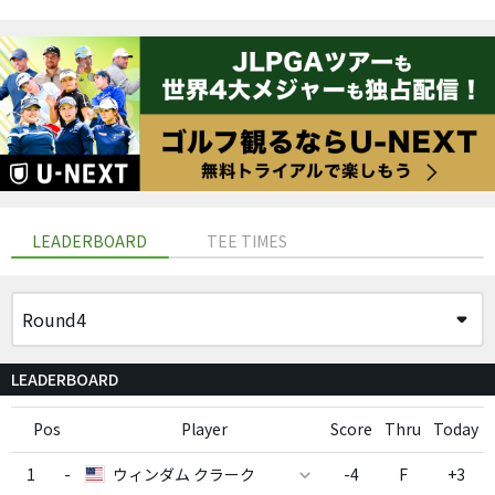
LEADERBOARD
TEE TIMES
LEADERBOARD
Pos
Player
Score
Thru
Today
1
-
ウィンダム クラーク
-4
F
+3