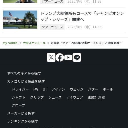
2026/8/6（木）11:33
ツアーニュース
トランプ大統領所有コースで「チャンピオンシ
ップ・シリーズ」開催へ
2026/8/5（水）11:55
ツアーニュース
my caddie
大会スケジュール
米国男子ツアー 2026年 全米オープン スコア速報 結果 リーダーボード
すべてのギアから探す
カテゴリから製品を探す
ドライバー
FW
UT
アイアン
ウェッジ
パター
ボール
シャフト
グリップ
シューズ
アイウェア
距離計測器
グローブ
メーカーから探す
ランキングから探す