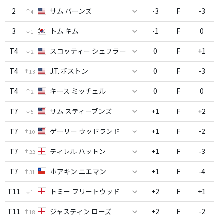
2
サム バーンズ
-3
F
-3
4
3
トム キム
-1
F
0
1
T4
スコッティー シェフラー
0
F
+1
2
T4
J.T. ポストン
0
F
-3
13
T4
キース ミッチェル
0
F
0
2
T7
サム スティーブンズ
+1
F
+2
5
T7
ゲーリー ウッドランド
+1
F
-2
10
T7
ティレル ハットン
+1
F
-3
22
T7
ホアキン ニエマン
+1
F
-4
31
T11
トミー フリートウッド
+2
F
+1
1
T11
ジャスティン ローズ
+2
F
-2
18