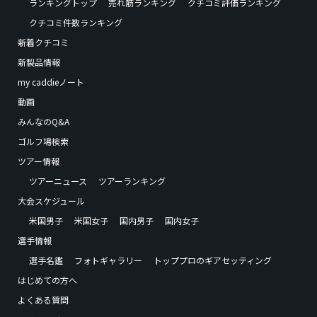
ランキングトップ
売れ筋ランキング
クチコミ評価ランキング
クチコミ件数ランキング
新着クチコミ
新製品情報
my caddieノート
動画
みんなのQ&A
ゴルフ場検索
ツアー情報
ツアーニュース
ツアーランキング
大会スケジュール
米国男子
米国女子
国内男子
国内女子
選手情報
選手名鑑
フォトギャラリー
トッププロのギアセッティング
はじめての方へ
よくある質問