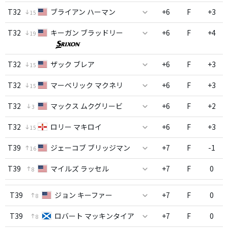
T32
ブライアン ハーマン
+6
F
+3
15
T32
キーガン ブラッドリー
+6
F
+4
19
T32
ザック ブレア
+6
F
+3
15
T32
マーベリック マクネリ
+6
F
+3
15
T32
マックス ムクグリービ
+6
F
+2
3
T32
ロリー マキロイ
+6
F
+3
15
T39
ジェーコブ ブリッジマン
+7
F
-1
16
T39
マイルズ ラッセル
+7
F
0
8
T39
ジョン キーファー
+7
F
0
8
T39
ロバート マッキンタイア
+7
F
0
8