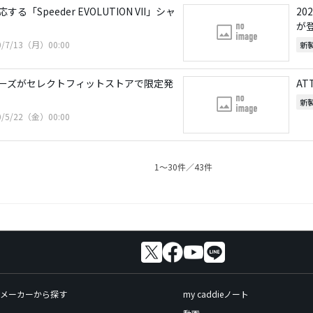
「Speeder EVOLUTION VII」シャ
20
が
0/7/13（月）00:00
新
D シリーズがセレクトフィットストアで限定発
AT
新
0/5/22（金）00:00
1〜30件／43件
メーカーから探す
my caddieノート