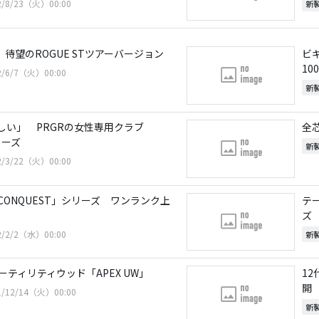
2/8/23（火）00:00
新
 待望のROGUE STツアーバージョン
ビ
10
2/6/7（火）00:00
新
しい」 PRGRの女性専用クラブ
全芯
リーズ
新
2/3/22（火）00:00
ONQUEST」シリーズ ワンランク上
テ
ズ
2/2/2（水）00:00
新
ティリティウッド「APEX UW」
1
開
1/12/14（火）00:00
新