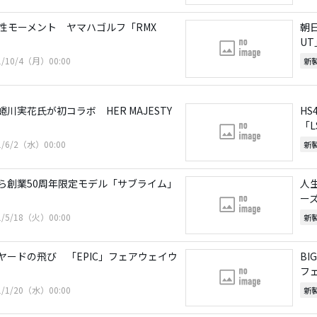
性モーメント ヤマハゴルフ「RMX
朝日
U
1/10/4（月）00:00
新
川実花氏が初コラボ HER MAJESTY
H
「L
1/6/2（水）00:00
新
ら創業50周年限定モデル「サブライム」
人
ー
1/5/18（火）00:00
新
2ヤードの飛び 「EPIC」フェアウェイウ
BI
フ
1/1/20（水）00:00
新