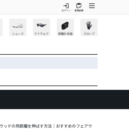
login
inventory
ログイン
新規登録
シューズ
アイウェア
距離計測器
グローブ
番ウッドの飛距離を伸ばす方法｜おすすめのフェアウ