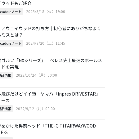
イウッドもご紹介
2025/3/18（火）19:00
 caddieノート
ェアウェイウッドの打ち方｜初心者にありがちなよく
るミスとは？
2024/7/20（土）11:45
 caddieノート
間ゴルフ「NXシリーズ」 ベレス史上最速のボールス
ードを実現
2022/10/24（月）00:00
製品情報
飛びだけどイイ顔 ヤマハ「inpres DRIVESTAR」
リーズ
2022/9/12（月）00:00
製品情報
をかけた男前ヘッド「THE-G Ti FAIRWAYWOOD
PE-S」