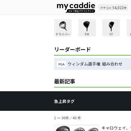
54,022
クチコミ
件
ドライバー
FW
UT
リーダーボード
ウィンダム選手権 組み合わせ
PGA
最新記事
急上昇タグ
1 ～ 30件／43 件
キャロウェイ、