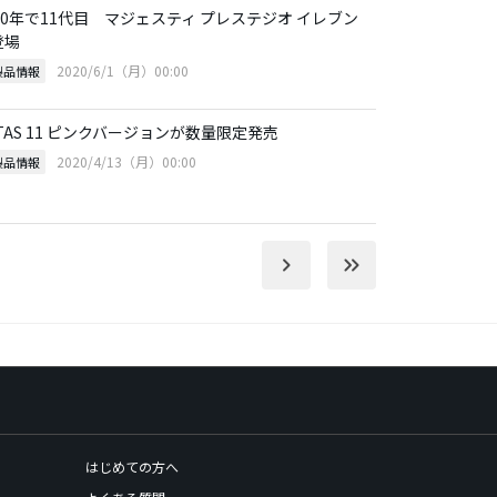
20年で11代目 マジェスティ プレステジオ イレブン
登場
2020/6/1（月）00:00
製品情報
TAS 11 ピンクバージョンが数量限定発売
2020/4/13（月）00:00
製品情報
keyboard_arrow_right
keyboard_double_arrow_right
はじめての方へ