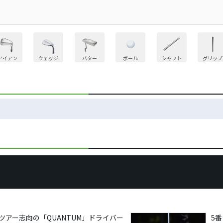
アイアン
ウェッジ
パター
ボール
シャフト
グリップ
ツアー志向の「QUANTUM」ドライバー
5