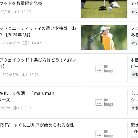
ウッドを数量限定発売
ェ
6/4/10（金）12:55
my
ッドとユーティリティの違いや特徴｜お
フ
【2024年7月】
あ
2024/7/29（月）14:42
my
アウェイウッド｜選び方はどうすればい
本
5月】
ピ
2024/5/9（木）19:21
新
化して復活 「maruman
ぶっ
リーズ
シ
2/9/29（木）00:00
新
 VERITY」すぐにゴルフが始められる女性
磨き
TY