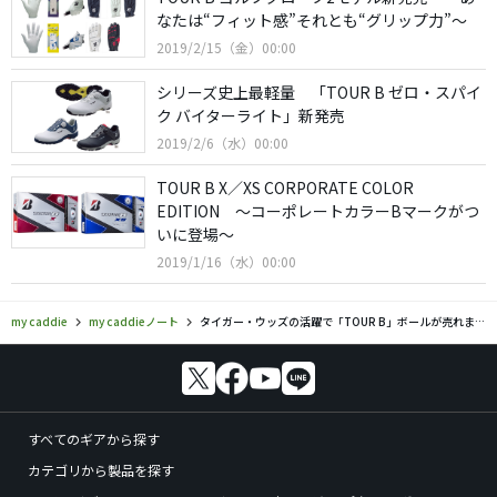
なたは“フィット感”それとも“グリップ力”〜
2019/2/15（金）00:00
シリーズ史上最軽量 「TOUR B ゼロ・スパイ
ク バイターライト」新発売
2019/2/6（水）00:00
TOUR B X／XS CORPORATE COLOR
EDITION 〜コーポレートカラーBマークがつ
いに登場〜
2019/1/16（水）00:00
my caddie
my caddieノート
タイガー・ウッズの活躍で「TOUR B」ボールが売れまくり！？
すべてのギアから探す
カテゴリから製品を探す