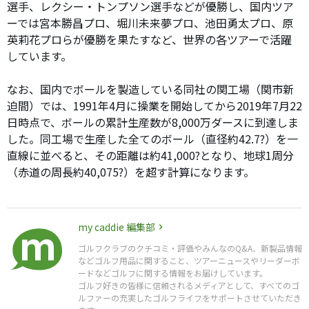
選手、レクシー・トンプソン選手などが優勝し、国内ツア
ーでは宮本勝昌プロ、堀川未来夢プロ、池田勇太プロ、原
英莉花プロらが優勝を果たすなど、世界の各ツアーで活躍
しています。
なお、国内でボールを製造している同社の関工場（関市新
迫間）では、1991年4月に操業を開始してから2019年7月22
日時点で、ボールの累計生産数が8,000万ダースに到達しま
した。同工場で生産した全てのボール（直径約42.7?）を一
直線に並べると、その距離は約41,000?となり、地球1周分
（赤道の周長約40,075?）を超す計算になります。
my caddie 編集部
ゴルフクラブのクチコミ・評価やみんなのQ&A、新製品情報
などゴルフ用品に関すること、ツアーニュースやリーダーボ
ードなどゴルフに関する情報をお届けしています。
ゴルフ好きの皆様に信頼されるメディアとして、すべてのゴ
ルファーの充実したゴルフライフをサポートさせていただき