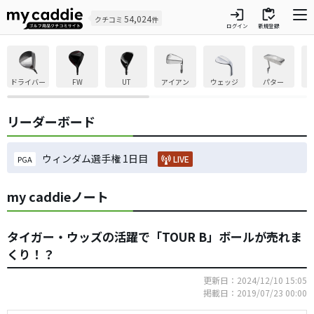
login
inventory
54,024
クチコミ
件
ログイン
新規登録
ドライバー
FW
UT
アイアン
ウェッジ
パター
リーダーボード
ウィンダム選手権 1日目
LIVE
PGA
my caddieノート
タイガー・ウッズの活躍で「TOUR B」ボールが売れま
くり！？
更新日：2024/12/10 15:05
掲載日：2019/07/23 00:00