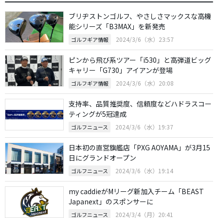
ブリヂストンゴルフ、やさしさマックスな高機
能シリーズ「B3MAX」を新発売
2024/3/6（水）23:57
ゴルフギア情報
ピンから飛び系ツアー「i530」と高弾道ビッグ
キャリー「G730」アイアンが登場
2024/3/6（水）20:08
ゴルフギア情報
支持率、品質推奨度、信頼度などハドラスコー
ティングが5冠達成
2024/3/6（水）19:37
ゴルフニュース
日本初の直営旗艦店「PXG AOYAMA」が3月15
日にグランドオープン
2024/3/6（水）19:14
ゴルフニュース
my caddieがMリーグ新加入チーム「BEAST
Japanext」のスポンサーに
2024/3/4（月）20:41
ゴルフニュース