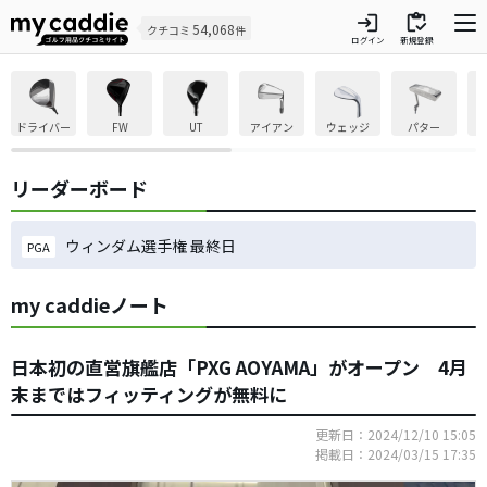
login
inventory
54,068
クチコミ
件
ログイン
新規登録
ドライバー
FW
UT
アイアン
ウェッジ
パター
リーダーボード
ウィンダム選手権 最終日
PGA
my caddieノート
日本初の直営旗艦店「PXG AOYAMA」がオープン 4月
末まではフィッティングが無料に
更新日：2024/12/10 15:05
掲載日：2024/03/15 17:35