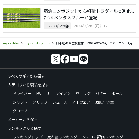
藤倉コンポジットから軽量トラヴィルと進化し
た24 ベンタスブルーが登場
2024/2/26（月）12:37
ゴルフギア情報
my caddie
my caddieノート
日本初の直営旗艦店「PXG AOYAMA」がオープン 4月末まではフィッティングが無料に
すべてのギアから探す
カテゴリから製品を探す
ドライバー
FW
UT
アイアン
ウェッジ
パター
ボール
シャフト
グリップ
シューズ
アイウェア
距離計測器
グローブ
メーカーから探す
ランキングから探す
ランキングトップ
売れ筋ランキング
クチコミ評価ランキング