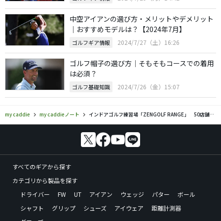
中空アイアンの選び方・メリットやデメリット
｜おすすめモデルは？【2024年7月】
2024/7/27（土）16:26
ゴルフギア情報
ゴルフ帽子の選び方｜そもそもコースでの着用
は必須？
2024/7/26（金）15:07
ゴルフ基礎知識
my caddie
my caddieノート
インドアゴルフ練習場「ZENGOLF RANGE」 50店舗目は恵比寿ガーデンプレイスにオープン
すべてのギアから探す
カテゴリから製品を探す
ドライバー
FW
UT
アイアン
ウェッジ
パター
ボール
シャフト
グリップ
シューズ
アイウェア
距離計測器