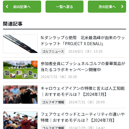
前の記事へ
一覧へ戻る
次の記事へ
関連記事
N.ダンラップら使用 北米最高峰が由来のウッ
ドシャフト「PROJECT X DENALI」
2024/8/1（木）15:20
ゴルフニュース
参加者全員にブッシュネルゴルフの豪華賞品が
当たるコラボキャンペーン開催中
2024/7/31（水）20:38
キャロウェイアイアンの特徴と言えば人工知能
｜おすすめモデルは？【2024年7月】
2024/7/31（水）20:09
ゴルフギア情報
フェアウェイウッドとユーティリティの違いや
特徴｜おすすめモデルは？【2024年7月】
2024/7/29（月）14:42
ゴルフギア情報