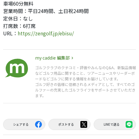
車場60分無料
営業時間：平日24時間、土日祝24時間
定休日：なし
打席数：6打席
URL：
https://zengolf.jp/ebisu/
my caddie 編集部
ゴルフクラブのクチコミ・評価やみんなのQ&A、新製品情報
などゴルフ用品に関すること、ツアーニュースやリーダーボ
ードなどゴルフに関する情報をお届けしています。
ゴルフ好きの皆様に信頼されるメディアとして、すべてのゴ
ルファーの充実したゴルフライフをサポートさせていただき
ます。
シェアする
ポストする
LINEで送る