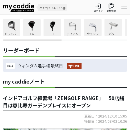
login
inventory
54,065
クチコミ
件
ログイン
新規登録
ドライバー
FW
UT
アイアン
ウェッジ
パター
リーダーボード
ウィンダム選手権 最終日
LIVE
PGA
my caddieノート
インドアゴルフ練習場「ZENGOLF RANGE」 50店舗
目は恵比寿ガーデンプレイスにオープン
更新日：2024/12/10 15:05
掲載日：2024/08/02 10:36