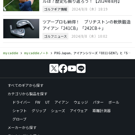
ルは？歴史も振り返ろう！【2024年8月】
2024/8/8（木）18:19
ゴルフギア情報
ツアープロも納得！ ブリヂストンの軟鉄鍛造
アイアン「241CB」「242CB＋」
2024/8/8（木）10:02
ゴルフニュース
my caddie
my caddieノート
PXG Japan、アイアンシリーズ「0311 GEN7」と「Suger Daddy III」ウェッジを新発売
すべてのギアから探す
カテゴリから製品を探す
ドライバー
FW
UT
アイアン
ウェッジ
パター
ボール
シャフト
グリップ
シューズ
アイウェア
距離計測器
グローブ
メーカーから探す