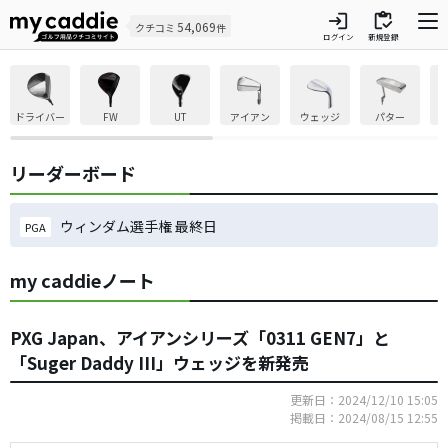
login
inventory
54,069
クチコミ
件
ログイン
新規登録
ドライバー
FW
UT
アイアン
ウェッジ
パター
リーダーボード
ウィンダム選手権 最終日
PGA
my caddieノート
PXG Japan、アイアンシリーズ「0311 GEN7」と
「Suger Daddy III」ウェッジを新発売
更新日：2024/12/10 15:05
掲載日：2024/08/15 12:55