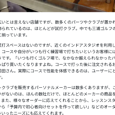
広いとは言えない店舗ですが、数多くのパーツやクラブが置か
飾られているのは、ほとんどが試打クラブ。中でも三浦ゴルフ
に揃っています。
試打スペースはないのですが、近くのインドアスタジオを利用
、コースや自分がいつも行く練習場で打ちたいというお客様に
うです。「いつも行くゴルフ場で、なかなか越えられなかった
っぱり買いたくなりますよね。コースで打った後に注文される
前田さん。実際にコースで性能を体感できるのは、ユーザーに
す。
トクラブを販売するパーソナルメーカーは数多くありますが、
いがないのは、ほんの数社だけで、ほとんどのメーカーの商品
。また、様々なオーダーに応えてくれることから、レッスンス
から「予算内で初心者向けセットを作って欲しい」などのオー
ういったニーズにも応えてくれます。