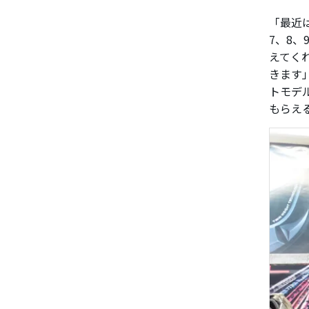
「最近
7、8
えてく
きます
トモデ
もらえ