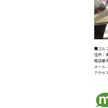
■ゴル
住所：東
電話番号：
メール：go
アクセ