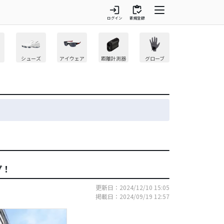
login
inventory
ログイン
新規登録
シューズ
アイウェア
距離計測器
グローブ
プ！
更新日：2024/12/10 15:05
掲載日：2024/09/19 12:57