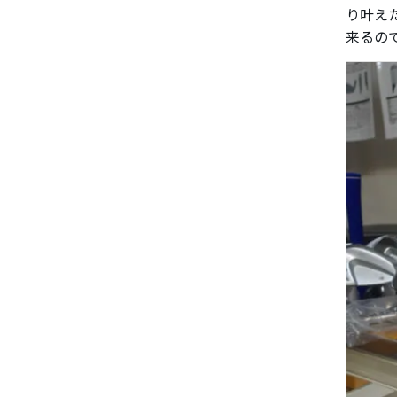
り叶え
来るの