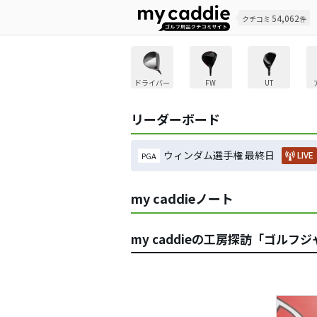
54,062
クチコミ
件
ドライバー
FW
UT
リーダーボード
ウィンダム選手権 最終日
LIVE
PGA
my caddieノート
my caddieの工房探訪「ゴ