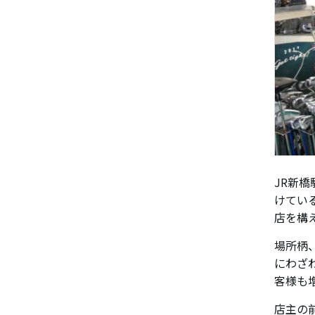
JR新
けてい
店を構
場所柄
にわざ
客様も
店主の