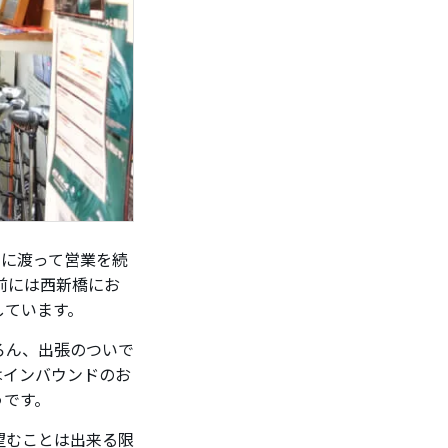
きに渡って営業を続
前には西新橋にお
しています。
ろん、出張のついで
はインバウンドのお
うです。
望むことは出来る限