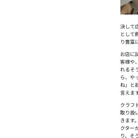
決して
として
り豊富
お店に
客様や
れるそ
ら、や
ね」と
言えま
クラフ
取り扱
きます
クター
り、そ