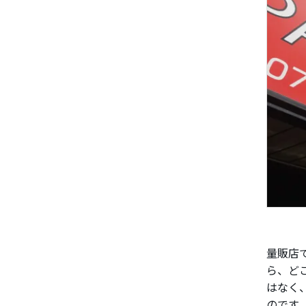
量販店
ら、ど
はなく
のです