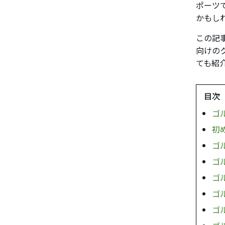
ポーツ
かもし
この記
向けの
ても紹
目次
ゴ
初
ゴ
ゴ
ゴ
ゴ
ゴ