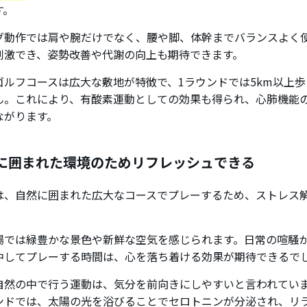
す。
グ動作では肩や腕だけでなく、腰や脚、体幹までバランスよく
刺激でき、姿勢改善や代謝の向上も期待できます。
ゴルフコースは広大な敷地が特徴で、1ラウンドでは5km以上
ん。これにより、有酸素運動としての効果も得られ、心肺機能
ながります。
に囲まれた環境のためリフレッシュできる
は、自然に囲まれた広大なコースでプレーするため、ストレス
。
場では緑豊かな景色や新鮮な空気を感じられます。日常の喧騒
中してプレーする時間は、心を落ち着ける効果が期待できるで
自然の中で行う運動は、気分を前向きにしやすいと言われてい
ンドでは、太陽の光を浴びることでセロトニンが分泌され、リ