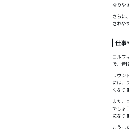
なりや
さらに
されや
仕事
ゴルフ
で、普
ラウン
には、
くなり
また、
でしょ
になり
こうし