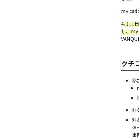
my c
4月11
し、my
VAN
クチ
参
対
対
※
事