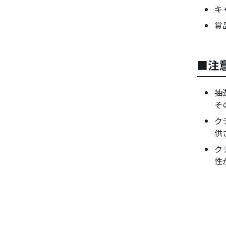
キ
賞
■注
抽
そ
ク
供
ク
性