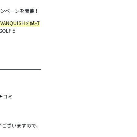
キャンペーンを開催！
 VANQUISHを試打
OLF５
。
チコミ
合がございますので、