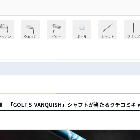
アイアン
ウェッジ
パター
ボール
シャフト
グリップ
「GOLF５ VANQUISH」シャフトが当たるクチコミキ