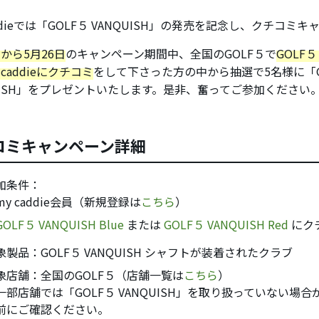
addieでは「GOLF５ VANQUISH」の発売を記念し、クチコミ
日から5月26日
のキャンペーン期間中、全国のGOLF５で
GOLF５
 caddieにクチコミ
をして下さった方の中から抽選で5名様に「G
QUISH」をプレゼントいたします。是非、奮ってご参加ください
コミキャンペーン詳細
加条件：
my caddie会員（新規登録は
こちら
）
GOLF５ VANQUISH Blue
または
GOLF５ VANQUISH Red
にク
象製品：
GOLF５ VANQUISH シャフトが装着されたクラブ
象店舗：
全国のGOLF５（店舗一覧は
こちら
）
一部店舗では「GOLF５ VANQUISH」を取り扱っていない場
前にご確認ください。