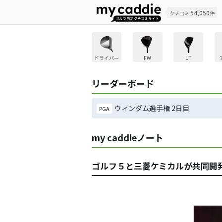
54,050
クチコミ
件
ドライバー
FW
UT
リーダーボード
ウィンダム選手権 2日目
PGA
my caddieノート
ゴルフ５と三菱ケミカルが共同開発 