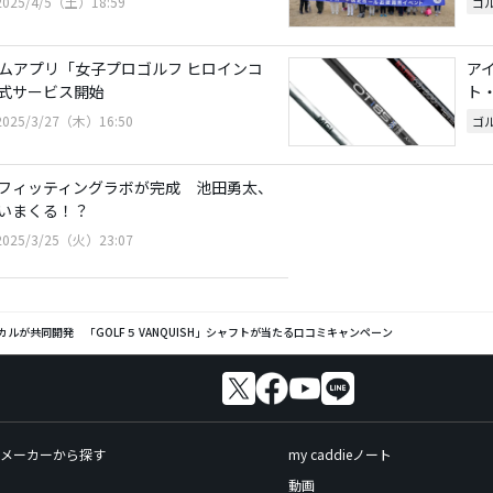
2025/4/5（土）18:59
ゴ
ームアプリ「女子プロゴルフ ヒロインコ
ア
式サービス開始
ト
2025/3/27（木）16:50
ゴ
フィッティングラボが完成 池田勇太、
いまくる！？
2025/3/25（火）23:07
ルが共同開発 「GOLF５ VANQUISH」シャフトが当たる口コミキャンペーン
メーカーから探す
my caddieノート
動画