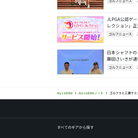
ゴルフニュース
JLPGA公認ゲ
レクション」正
ゴルフニュース
日本シャフトの
藤田さいきが通
ゴルフニュース
my caddie
my caddieノート
ゴルフ５と三菱ケミカ
すべてのギアから探す