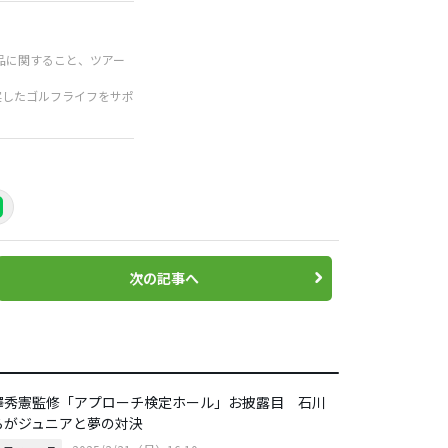
品に関すること、ツアー
実したゴルフライフをサポ
次の記事へ
澤秀憲監修「アプローチ検定ホール」お披露目 石川
らがジュニアと夢の対決