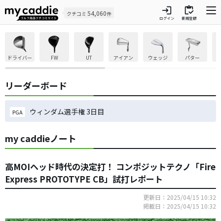
login
inventory
54,060
クチコミ
件
ログイン
新規登録
ドライバー
FW
UT
アイアン
ウェッジ
パター
リーダーボード
ウィンダム選手権 3日目
PGA
my caddieノート
高MOIヘッド時代の決定打！ コンポジットテクノ「Fire
Express PROTOTYPE CB」試打レポート
更新日：2025/04/15 10:32
掲載日：2025/04/15 10:32