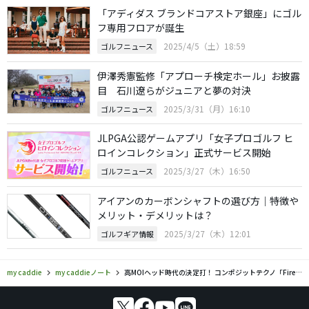
「アディダス ブランドコアストア銀座」にゴル
フ専用フロアが誕生
2025/4/5（土）18:59
ゴルフニュース
伊澤秀憲監修「アプローチ検定ホール」お披露
目 石川遼らがジュニアと夢の対決
2025/3/31（月）16:10
ゴルフニュース
JLPGA公認ゲームアプリ「女子プロゴルフ ヒ
ロインコレクション」正式サービス開始
2025/3/27（木）16:50
ゴルフニュース
アイアンのカーボンシャフトの選び方｜特徴や
メリット・デメリットは？
2025/3/27（木）12:01
ゴルフギア情報
my caddie
my caddieノート
高MOIヘッド時代の決定打！ コンポジットテクノ「Fire Express PROTOTYPE CB」試打レポート