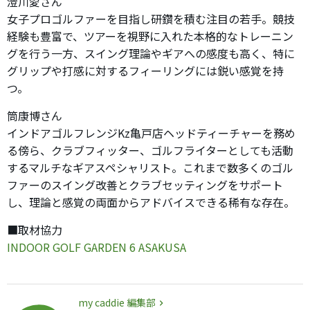
澄川愛さん
女子プロゴルファーを目指し研鑽を積む注目の若手。競技
経験も豊富で、ツアーを視野に入れた本格的なトレーニン
グを行う一方、スイング理論やギアへの感度も高く、特に
グリップや打感に対するフィーリングには鋭い感覚を持
つ。
筒康博さん
インドアゴルフレンジKz亀戸店ヘッドティーチャーを務め
る傍ら、クラブフィッター、ゴルフライターとしても活動
するマルチなギアスペシャリスト。これまで数多くのゴル
ファーのスイング改善とクラブセッティングをサポート
し、理論と感覚の両面からアドバイスできる稀有な存在。
■取材協力
INDOOR GOLF GARDEN 6 ASAKUSA
my caddie 編集部