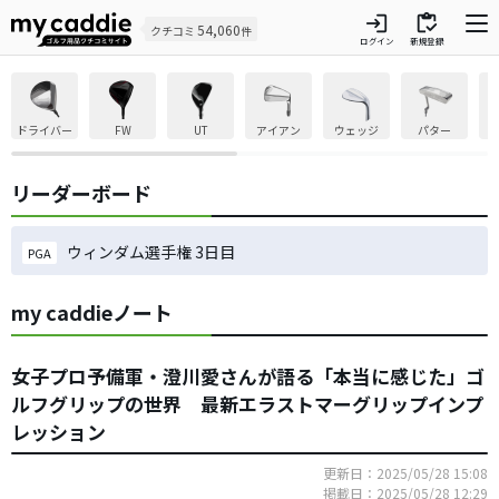
login
inventory
54,060
クチコミ
件
ログイン
新規登録
ドライバー
FW
UT
アイアン
ウェッジ
パター
リーダーボード
ウィンダム選手権 3日目
PGA
my caddieノート
女子プロ予備軍・澄川愛さんが語る「本当に感じた」ゴ
ルフグリップの世界 最新エラストマーグリップインプ
レッション
更新日：2025/05/28 15:08
掲載日：2025/05/28 12:29