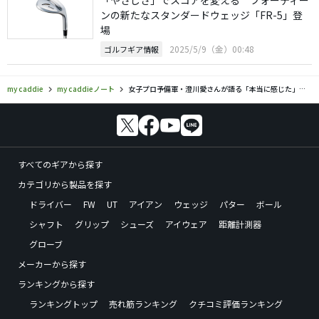
「やさしさ」でスコアを変える フォーティー
ンの新たなスタンダードウェッジ「FR-5」登
場
2025/5/9（金）00:48
ゴルフギア情報
my caddie
my caddieノート
女子プロ予備軍・澄川愛さんが語る「本当に感じた」ゴルフグリップの世界 最新エラストマーグリップインプレッション
すべてのギアから探す
カテゴリから製品を探す
ドライバー
FW
UT
アイアン
ウェッジ
パター
ボール
シャフト
グリップ
シューズ
アイウェア
距離計測器
グローブ
メーカーから探す
ランキングから探す
ランキングトップ
売れ筋ランキング
クチコミ評価ランキング