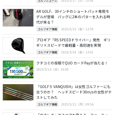
2025/5/27（火）15:56
ゴルフニュース
AR GOLF、30インチのショートパット専用モ
デルが登場 バッグに2本のパターを入れる時
代が来る？
2025/5/23（金）12:59
ゴルフギア情報
プロギア「RS SPEEDドライバー」発売 ギリ
ギリ×スピードで最軽量・高初速を実現
2025/5/16（金）13:01
ゴルフギア情報
クチコミの投稿でQUO カードPayが当たる！
2025/5/14（水）10:00
「GOLF５ VANQUISH」は女性ゴルファーにも
合うのか？ ヘッドスピード30m/sの女性がテ
ストしてみた
2025/5/12（月）09:54
ゴルフギア情報