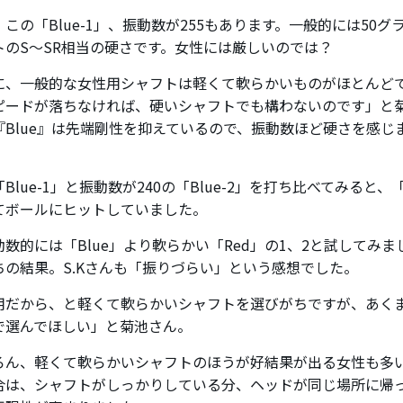
この「Blue-1」、振動数が255もあります。一般的には50グ
トのS～SR相当の硬さです。女性には厳しいのでは？
に、一般的な女性用シャフトは軽くて軟らかいものがほとんど
ピードが落ちなければ、硬いシャフトでも構わないのです」と
『Blue』は先端剛性を抑えているので、振動数ほど硬さを感じ
Blue-1」と振動数が240の「Blue-2」を打ち比べてみると、「
てボールにヒットしていました。
動数的には「Blue」より軟らかい「Red」の1、2と試してみ
ちの結果。S.Kさんも「振りづらい」という感想でした。
用だから、と軽くて軟らかいシャフトを選びがちですが、あく
で選んでほしい」と菊池さん。
ろん、軽くて軟らかいシャフトのほうが好結果が出る女性も多い
合は、シャフトがしっかりしている分、ヘッドが同じ場所に帰