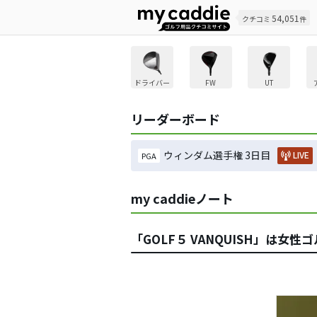
54,051
クチコミ
件
ドライバー
FW
UT
リーダーボード
ウィンダム選手権 3日目
LIVE
PGA
my caddieノート
「GOLF５ VANQUISH」は