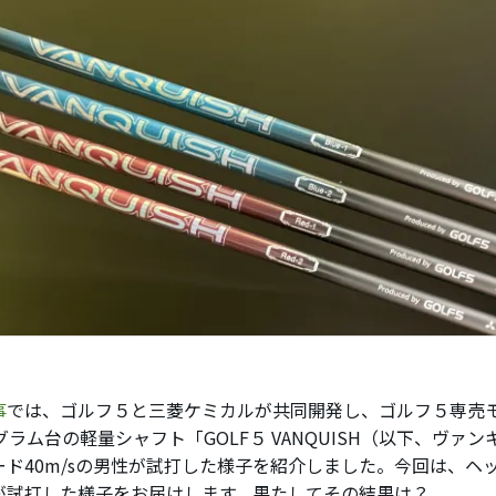
事
では、ゴルフ５と三菱ケミカルが共同開発し、ゴルフ５専売
グラム台の軽量シャフト「GOLF５ VANQUISH（以下、ヴァ
ド40m/sの男性が試打した様子を紹介しました。今回は、ヘッド
が試打した様子をお届けします。果たしてその結果は？