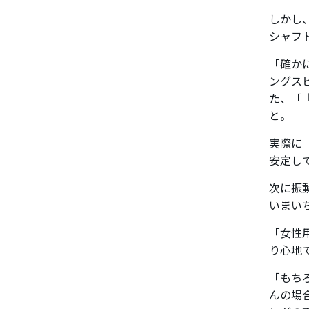
しかし、
シャフ
「確か
ングス
た、「
と。
実際に「
安定し
次に振
いまい
「女性
り心地
「もち
んの場