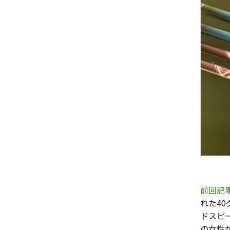
前回記
れた40
ドスピー
の女性