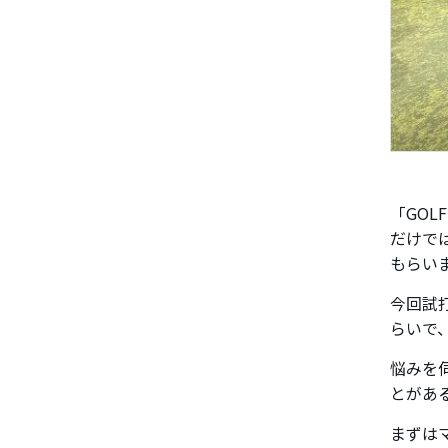
「GOL
だけで
もらい
今回試打
らいで
悩みを
とがあ
まずは