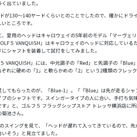
多く出ていました。
ッドが130～140ヤードくらいとのことでしたので、確かにドラ
しいところです。
に、愛用のヘッドはキャロウェイの5年前のモデル「マーヴェリッ
OLF５ VANQUISH」はキャロウェイのヘッドに対応してい
ドにシャフトを装着して試打をしてみました。
F５ VANQUISH」には、中元調子の「Red」と先調子の「Blu
れぞれに硬めの「1」と軟らかめの「2」という2種類のフレッ
してもらったのが、「Blue-1」。「『Blue』は先が走るシ
イプのシャフトです。スインガータイプの人に合い、手打ち気
です」と、ゴルフ５ フラッグシップストア トレッサ横浜店に
の菊池さん。
さんのスイングを見て、「ヘッドが遅れて入ってきているので、先が
合いそう」と見立てました。