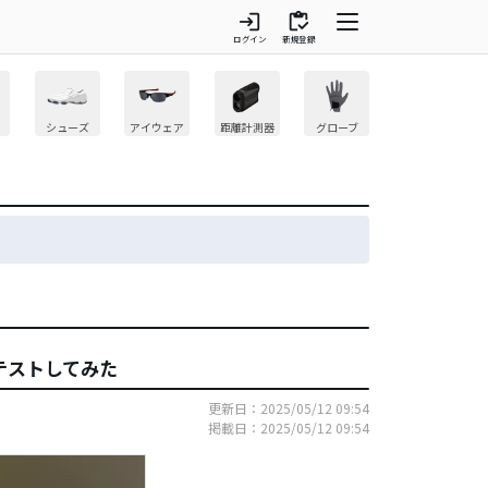
login
inventory
ログイン
新規登録
シューズ
アイウェア
距離計測器
グローブ
がテストしてみた
更新日：2025/05/12 09:54
掲載日：2025/05/12 09:54