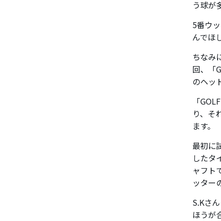
う球が
5番ウ
んでほ
ちなみ
回、「G
のヘッ
「GOL
り、そ
ます。
最初に試
したタ
ャフト
ッター
S.K
ほうが