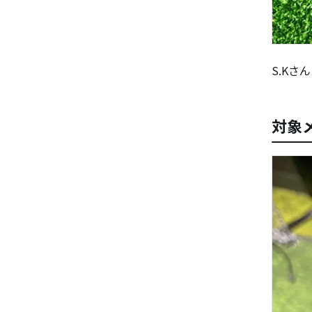
S.Kさ
対象