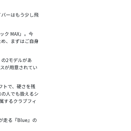
イバーはもう少し飛
ク MAX」。今
るため、まずはご自身
e」の2モデルがあ
クスが用意されてい
ャフトで、硬さを残
味の人でも扱えるシ
所属するクラブフィ
走る『Blue』の