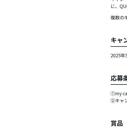
に、QU
複数の
キャ
2025
応募
①my 
②キャ
賞品