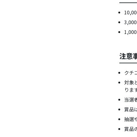
10,
3,0
1,0
注意
クチ
対象
りま
当選
賞品
抽選
賞品