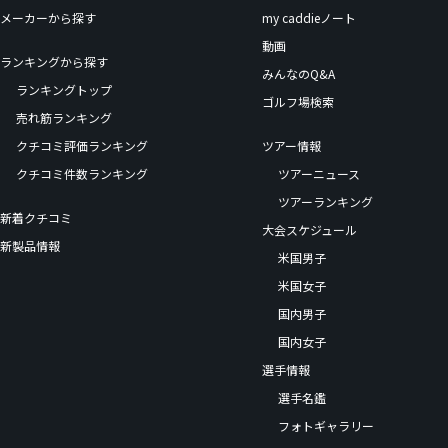
メーカーから探す
my caddieノート
動画
ランキングから探す
みんなのQ&A
ランキングトップ
ゴルフ場検索
売れ筋ランキング
クチコミ評価ランキング
ツアー情報
クチコミ件数ランキング
ツアーニュース
ツアーランキング
新着クチコミ
大会スケジュール
新製品情報
米国男子
米国女子
国内男子
国内女子
選手情報
選手名鑑
フォトギャラリー