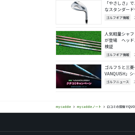
「やさしさ」で
なスタンダード
ゴルフギア情報
人気軽量シャフト
が登場 ヘッド
検証
ゴルフギア情報
ゴルフ５と三菱
VANQUISH
ゴルフニュース
my caddie
my caddieノート
口コミの投稿でQUO