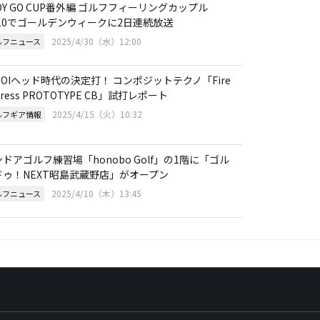
DY GO CUP番外編 ゴルフフィーリングカップル
S10でゴールデンウィークに2日連続放送
2025/4/30（水）12:00
ルフニュース
OIヘッド時代の決定打！ コンポジットテクノ「Fire
press PROTOTYPE CB」試打レポート
2025/4/15（火）10:32
ルフギア情報
ドアゴルフ練習場「honobo Golf」の1階に「ゴル
ドゥ！NEXT昭島武蔵野店」がオープン
2025/4/10（木）13:45
ルフニュース