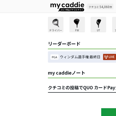
54,060
クチコミ
件
ドライバー
FW
UT
リーダーボード
ウィンダム選手権 最終日
LIVE
PGA
my caddieノート
クチコミの投稿でQUO カードPa