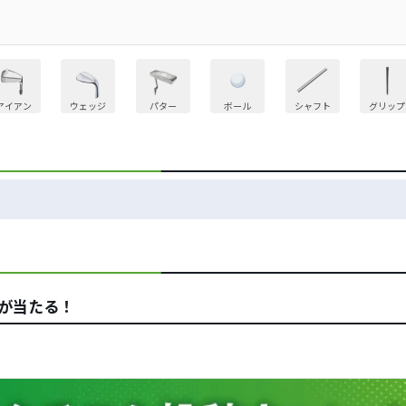
アイアン
ウェッジ
パター
ボール
シャフト
グリップ
yが当たる！