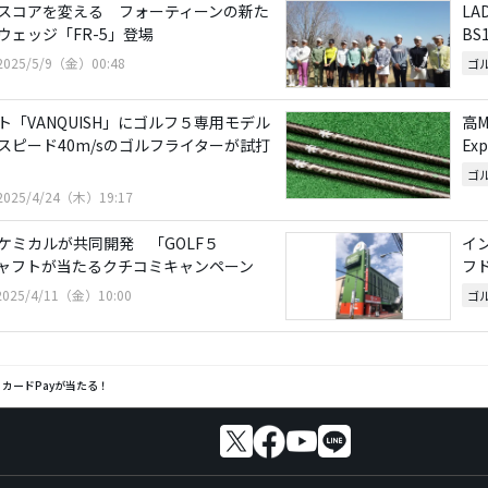
スコアを変える フォーティーンの新た
LA
ウェッジ「FR-5」登場
B
2025/5/9（金）00:48
ゴ
「VANQUISH」にゴルフ５専用モデル
高M
スピード40m/sのゴルフライターが試打
Ex
ゴ
2025/4/24（木）19:17
ケミカルが共同開発 「GOLF５
イン
」シャフトが当たるクチコミキャンペーン
フ
2025/4/11（金）10:00
ゴ
 カードPayが当たる！