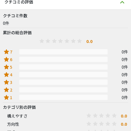
クチコミの評価
クチコミ件数
0件
累計の総合評価
0.0
star
7
0件
star
6
0件
star
5
0件
star
4
0件
star
3
0件
star
2
0件
star
1
0件
カテゴリ別の評価
0.0
構えやすさ
0.0
方向性