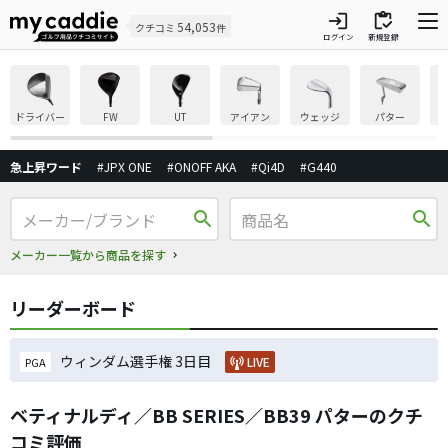
login
inventory
54,053
クチコミ
件
ログイン
新規登録
ドライバー
FW
UT
アイアン
ウェッジ
パター
急上昇ワード
#JPX ONE
#ONOFF AKA
#Qi4D
#G440
search
search
メーカー一覧から商品を探す
リーダーボード
ウィンダム選手権 3日目
LIVE
PGA
ベティナルディ／BB SERIES／BB39 パターのクチ
コミ評価