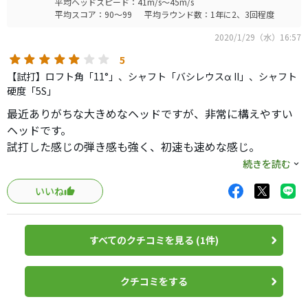
平均ヘッドスピード：41m/s～45m/s
平均スコア：90～99
平均ラウンド数：1年に2、3回程度
2020/1/29（水）16:57
5
【試打】ロフト角「11°」、シャフト「バシレウスα II」、シャフト
硬度「5S」
最近ありがちな大きめなヘッドですが、非常に構えやすい
ヘッドです。
試打した感じの弾き感も強く、初速も速めな感じ。
ただ思ったよりも弾道は低めだったので、ロフトは多めが
続きを読む
良いかもしれません。（元々自分の弾道が低めということ
いいね
もありますが）
でもフラットなコースや打ち下ろしのホールだったらラン
も含めてかなり飛距離が出そうです。
すべてのクチコミを見る (1件)
大型ヘッドにありがちですが、フェースが戻りくいので操
作性を求める方には扱いにくいかもしれません。
逆を言えば余計なことをしなければ全然曲がらないクラブ
クチコミをする
でした。