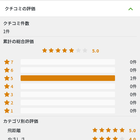
クチコミの評価
クチコミ件数
1件
累計の総合評価
5.0
star
7
0件
star
6
0件
star
5
1件
star
4
0件
star
3
0件
star
2
0件
star
1
0件
カテゴリ別の評価
5.0
飛距離
4.0
やさしさ