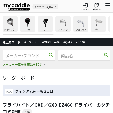
login
inventory
54,043
クチコミ
件
ログイン
新規登録
ドライバー
FW
UT
アイアン
ウェッジ
パター
急上昇ワード
#JPX ONE
#ONOFF AKA
#Qi4D
#G440
search
search
メーカー一覧から商品を探す
リーダーボード
ウィンダム選手権 2日目
PGA
フライハイト／GXD／GXD EZ460 ドライバーのクチ
コミ評価
1件