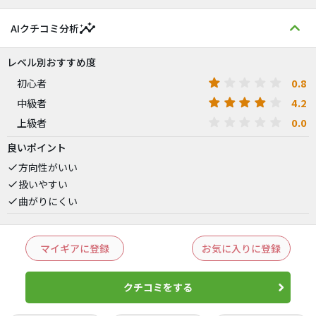
insights
AIクチコミ分析
レベル別おすすめ度
0.8
初心者
4.2
中級者
0.0
上級者
良いポイント
方向性がいい
扱いやすい
曲がりにくい
マイギアに登録
お気に入りに登録
クチコミをする