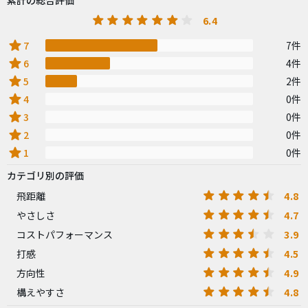
累計の総合評価
6.4
star
7
7件
star
6
4件
star
5
2件
star
4
0件
star
3
0件
star
2
0件
star
1
0件
カテゴリ別の評価
4.8
飛距離
4.7
やさしさ
3.9
コストパフォーマンス
4.5
打感
4.9
方向性
4.8
構えやすさ