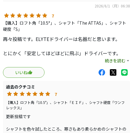
度、最長300y。最初の３回はVENTAS TR BLUE 6s装着で使用し
2026/6/1（月）06:38
ました。強い出玉でナイスショットが出ましたが、ラウンド終盤
7
に右プッシュ、合わせて打とうと調整しチョロがでるなど、体力
【購入】ロフト角「10.5°」、シャフト「The ATTAS」、シャフト
的にしんどい感じ。最近２回はTENSEI Pro BLUE 5sを装着。飛
硬度「S」
距離変わらず終始安定し、スコアアップにも貢献してくれていま
す。シャフト重量がだいぶ違いますが、私はTENSEI 5sがベスト
再々投稿です。ELYTEドライバーは名器だと思います。
でした。
とにかく「安定してほどほどに飛ぶ」ドライバーです。
③使い心地・性能について
他社のドライバーでもっと飛ぶドライバーはあります。所
続きを読む
フックやスライスの曲がり幅が少なくなりました。技術が未熟
有もしてます。しかし、気を抜くと曲がります。キャロウェ
なため打ち出しは左右にばらけますが、大ミスが出にくく安心し
いいね
イの過去モデルと比較しても差が歴然です。
て振り切れることが多くなりました。
ELYTEはスライスは出ない、引っ掛けてもコース内に留まる
④おすすめのポイント or 気になった点
過去のクチコミ
ので安心して振れ、セカンドでバーオンが狙えます。
ELYTE TD MAXに興味が出て（いつもの浮気症！）、中古をた
7
ヒールのウエイトを２グラム、シャフトの手元に５グラム
くさん物色するとと共に、チャッピーくんとジェミニちゃんにも
重くしたところ、さらに安定と10ヤードの飛距離がアップ
【購入】ロフト角「10.5°」、シャフト「ＥＩＦ」、シャフト硬度「ワンフ
相談した結果、ヘッドはコアモデルの方がベストということで、
レックス」
しました！
もうしばらくこのままELYTEとTENSEIの組み合わせで、自分の
更新投稿です
技能の方を磨いていこうと思います。
打感もよっぽどの場所に当たらない限り悪くなりません。
シャフトを色々試したところ、寒さもあり柔らかめのシャフトの