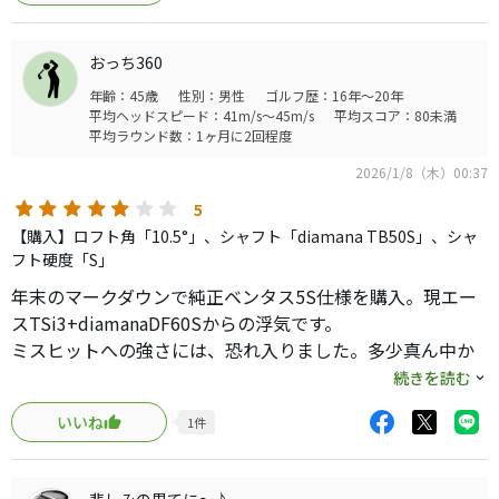
ELYTEミニと同じような傾向で、AI10Xフェイスが良く機能
おっち360
している気がします。
年齢：45歳
性別：男性
ゴルフ歴：16年～20年
平均ヘッドスピード：41m/s～45m/s
平均スコア：80未満
FWキープ率は66％、左右共に17％づつでコース内にとどま
平均ラウンド数：1ヶ月に2回程度
るティショットが打ててると思っています。
2026/1/8（木）00:37
1R辺り約1個弱打っていたOBも5Rで2個で大夫マシになっ
5
た気がします。
【購入】ロフト角「10.5°」、シャフト「diamana TB50S」、シャ
フト硬度「S」
飛距離のほうは、冬ゴルフで分かりにくい事もあります
年末のマークダウンで純正ベンタス5S仕様を購入。現エー
が、飛ばない感じはないと思います。
スTSi3+diamanaDF60Sからの浮気です。
ミスヒットへの強さには、恐れ入りました。多少真ん中か
打感も良い感じで打っていて気持ち良いと思います。
ら外れても飛距離は誤差の範囲ですし、変な曲がりがあり
続きを読む
ません。TSi3ではややヒール側で打っているのですが、
とりあえず、2026年の序盤はELYTEドラコンビで使って行
いいね
1
件
eliteはややトゥ側に打点が集まり、結果ドロー系の球筋が
きます。
多くなりました。ヘッドが重いのか、インパクトではトゥ
ダウンが大きい感じですが、トップの切り返しやダウンス