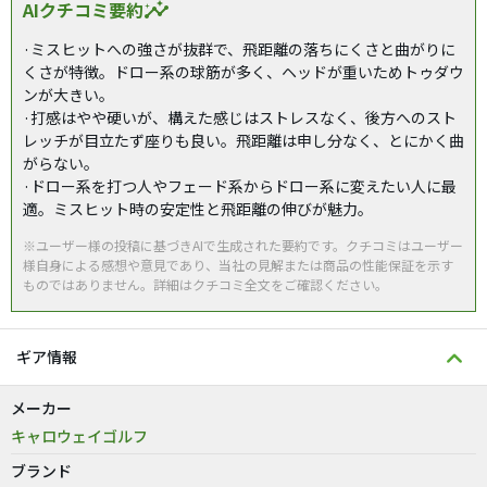
AIクチコミ要約
insights
·ミスヒットへの強さが抜群で、飛距離の落ちにくさと曲がりに
くさが特徴。ドロー系の球筋が多く、ヘッドが重いためトゥダウ
ンが大きい。
·打感はやや硬いが、構えた感じはストレスなく、後方へのスト
レッチが目立たず座りも良い。飛距離は申し分なく、とにかく曲
がらない。
·ドロー系を打つ人やフェード系からドロー系に変えたい人に最
適。ミスヒット時の安定性と飛距離の伸びが魅力。
※ユーザー様の投稿に基づきAIで生成された要約です。クチコミはユーザー
様自身による感想や意見であり、当社の見解または商品の性能保証を示す
ものではありません。詳細はクチコミ全文をご確認ください。
ギア情報
メーカー
キャロウェイゴルフ
ブランド