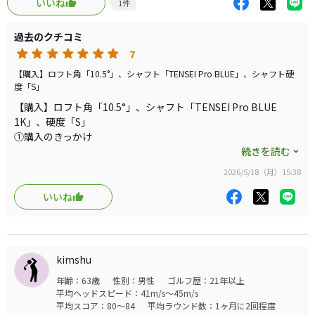
いいね
1
件
HS43程度で、普通に平均して260y位は飛びます。一発激飛
び！かはわかりませんが、コースによっては280yオーバー
過去のクチコミ
もありました。しかし1番の恩恵は、コース内にしっかりと
7
収まってくれることです。
伴侶のTENSEI Pro BLUE 1K 50S も、ヘッドとのマッチン
【購入】ロフト角「10.5°」、シャフト「TENSEI Pro BLUE」、シャフト硬
度「S」
グが秀逸で、切り返しで打ち急がずにゆっくりダウンする
【購入】ロフト角「10.5°」、シャフト「TENSEI Pro BLUE
ことによって、巻かずに力を溜めて直進性のあるティーシ
1K」、硬度「S」
ョットをぶっ放してくれます。
①購入のきっかけ
QUANTUMシリーズとか、ELYTE TD MAX とか、最新RS ド
PING G430 MAX 10K→Aiスモークmax→AiスモークTD→Tsi3
続きを読む
ライバーなど、さらなる高みを目指したい気持もあります
と変遷してきました。特に、今更ながらTsi3の音と打感が秀逸
2026/5/18（月）15:38
が、今年はELYTEとTENSEIの組合せで、自己ベストを目指
で、最後の１ｗだと心に決めた時期もありましたが、ナイスショ
します。
ットとミスヒット時の差が大きく、不安定な自分には使いこなせ
いいね
ませんでした。同期間併用したスモークTDも鳥かごでは素晴ら
しい計測結果でしたが、コースでの安定感に欠け身分不相応なヘ
ッドでした。そこで浮上したのが、Aiフェースが進化したELYTE
で、安定してコース内に残すことを第１優先に、背伸びせずコア
kimshu
モデルを選択しました。
年齢：63歳
性別：男性
ゴルフ歴：21年以上
平均ヘッドスピード：41m/s～45m/s
②使用したシチュエーション
平均スコア：80～84
平均ラウンド数：1ヶ月に2回程度
コースで５回ほど使用。平均キャリー250、トータル260程