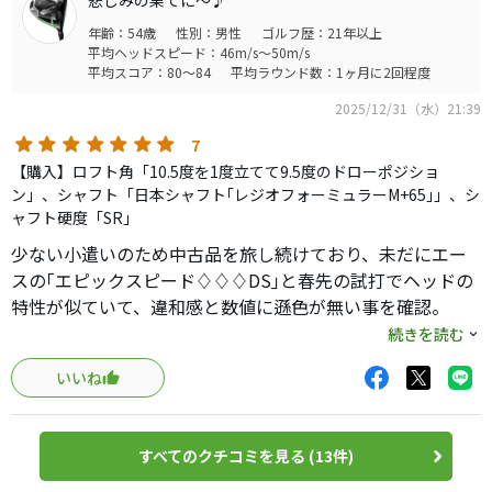
悲しみの果てに～♪
イングには何の邪魔も感じませんでした。
年齢：54歳
性別：男性
ゴルフ歴：21年以上
初ラウンドではそのままラウンドしましたが、普段の持ち
平均ヘッドスピード：46m/s～50m/s
球とは逆のドローに苦戦。その後中古のTB50Sに差し替え
平均スコア：80～84
平均ラウンド数：1ヶ月に2回程度
たところコントロールが効くようになりました。ただ依然
2025/12/31（水）21:39
として打点は真ん中より外めなため、打感はやや硬い印象
です。
7
【購入】ロフト角「10.5度を1度立てて9.5度のドローポジショ
飛距離は申し分ありませんし、とにかく曲がらないです。
ン」、シャフト「日本シャフト｢レジオフォーミュラーM+65｣」、シ
ャフト硬度「SR」
構えた感じも、後方へのストレッチが目立たず座りも良い
のでストレスなし。良い買い物でした。あとはこれで強い
少ない小遣いのため中古品を旅し続けており、未だにエー
フェードボールを打てるように練習します。
スの｢エピックスピード♢♢♢DS｣と春先の試打でヘッドの
特性が似ていて、違和感と数値に遜色が無い事を確認。
普段ドロー系を打っている人、フェード系からドロー系に
続きを読む
変えたい人にはうってつけだと思います。
今回マークダウンを機に改めて試打比較したところ、
いいね
バラつきの少なさと、その恩恵から強く振り抜けることに
よる最大キャリー3ydアップを確認し、本日12/31に独身以
すべてのクチコミを見る (13件)
来！？のドライバー購入。