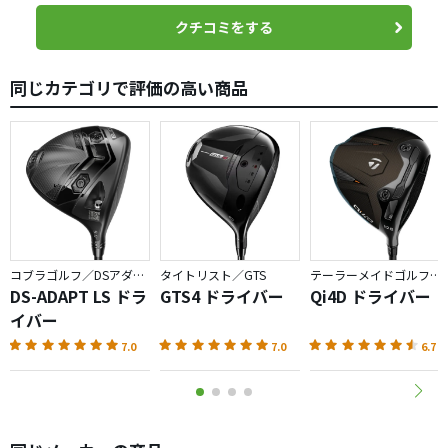
Myコースは狭く、飛距離のアドバンテージがあるのに１W
クチコミをする
を持たないホールも結構あったのですが、
同じカテゴリで評価の高い商品
来年は攻め方変更による平均スコアUpやクラブ選手権での
飛躍が期待出来るのではと妄想に浸りながら年を越せる喜
びを感じております。
「Ai 10x FACE」万歳！マークダウン万歳！です。
コブラゴルフ／DSアダプト
タイトリスト／GTS
テーラーメイドゴルフ／Qi4D
DS-ADAPT LS ドラ
GTS4 ドライバー
Qi4D ドライバー
イバー
7.0
7.0
6.7