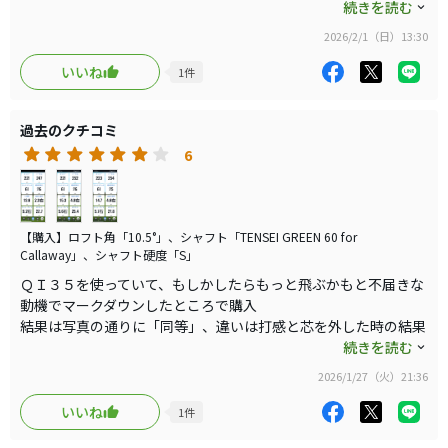
ほうがヘッドスピードも上がります
続きを読む
これでドライバー中心からアイアン中心の練習に切り替え
2026/2/1（日）13:30
られ、スコアアップが期待できます。
感じたことは「本当にミスヒットにつよい」ということと「打ち
出し角は重要」ということで、トラックマンレンジで２３０ヤー
いいね
1
件
コースで使わないと良さがわからないかもしれませんが、
ドオーバーを記録できました
良いドライバーです。
過去のクチコミ
なかなかキャリー２３０ヤードは出せずにいましたが、この組合
せで軽いアゲインストで大満足です
6
【購入】ロフト角「10.5°」、シャフト「TENSEI GREEN 60 for
Callaway」、シャフト硬度「S」
ＱＩ３５を使っていて、もしかしたらもっと飛ぶかもと不届きな
動機でマークダウンしたところで購入
結果は写真の通りに「同等」、違いは打感と芯を外した時の結果
やはりセンターからトウよりやや上に当った時が一番良い結果だ
続きを読む
った
2026/1/27（火）21:36
驚いたのがトップ寸前の下側に当たっても許容値の飛距離が出る
ことで「どこに当たっても大丈夫」という安心感を持てるので、
いいね
1
件
これから打ち込んでいけばヘッドスピードも上がりＱＩ３５を超