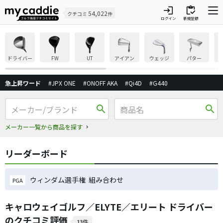
login
inventory
54,022
クチコミ
件
ログイン
新規登録
ドライバー
FW
UT
アイアン
ウェッジ
パター
急上昇ワード
#JPX ONE
#ONOFF AKA
#Qi4D
#G440
search
search
メーカー一覧から商品を探す
リーダーボード
ウィンダム選手権 組み合わせ
PGA
キャロウェイゴルフ／ELYTE／エリート ドライバー
のクチコミ評価
13件