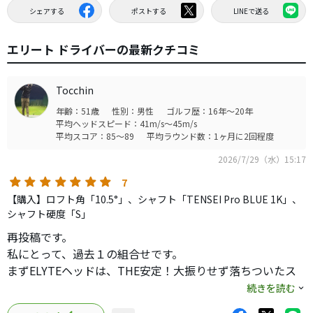
シェアする
ポストする
LINEで送る
エリート ドライバーの最新クチコミ
Tocchin
年齢：51歳
性別：男性
ゴルフ歴：16年～20年
平均ヘッドスピード：41m/s～45m/s
平均スコア：85～89
平均ラウンド数：1ヶ月に2回程度
2026/7/29（水）15:17
7
【購入】ロフト角「10.5°」、シャフト「TENSEI Pro BLUE 1K」、
シャフト硬度「S」
再投稿です。
私にとって、過去１の組合せです。
まずELYTEヘッドは、THE安定！大振りせず落ちついたス
イングになってきたことも功を奏していますが、芯が外れ
続きを読む
たミスヒットでも、安定してコース内に収まってくれます。