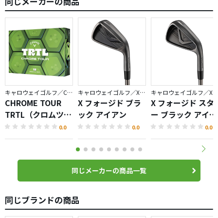
同じメーカーの商品
キャロウェイゴルフ／CHROME
キャロウェイゴルフ／X FORGED
キャロウェイゴルフ／X FORGED
CHROME TOUR
X フォージド ブラ
X フォージド スタ
TRTL（クロムツア
ック アイアン
ー ブラック アイア
ータートル）ボー
ン
0.0
0.0
0.0
ル
同じメーカーの商品一覧
同じブランドの商品