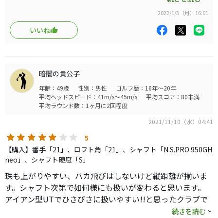
体が回らないので、これくらい軽い方が振りやすいです。そして
2022/1/3（月）16:01
意外としっかりしているので全然振りまけてません。UTにこの
シャフトはアリです。
いいね
ヘッドについてもアイアン型UTにありがちなグースが弱く、非常
に構えやすいです。打感も良い。球は上がりやすくてむしろ飛び
すぎを心配しないといけないです。
総じてバランスがとれたクラブだと思います。ウッド型が苦手な
暗闇の貴公子
方には良いクラブだと思います。
年齢：49歳
性別：男性
ゴルフ歴：16年～20年
平均ヘッドスピード：41m/s～45m/s
平均スコア：80未満
平均ラウンド数：1ヶ月に2回程度
2021/11/10（水）04:41
5
【購入】番手「21」、ロフト角「21」、シャフト「N.S.PRO 950GH
neo」、シャフト硬度「S」
珠も上がりやすい、バカ飛びはしないけど縦距離が揃いま
す。シャフト次第で如何様にも扱いが変わると思います。
アイアン型UTでひさびさに扱いやすい!!と思ったクラブで
す。
続きを読む