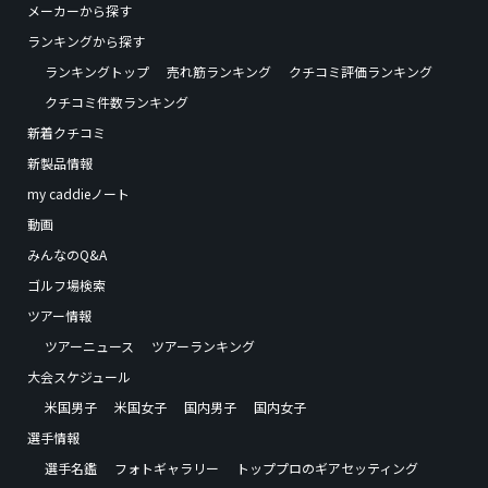
メーカーから探す
ランキングから探す
ランキングトップ
売れ筋ランキング
クチコミ評価ランキング
クチコミ件数ランキング
新着クチコミ
新製品情報
my caddieノート
動画
みんなのQ&A
ゴルフ場検索
ツアー情報
ツアーニュース
ツアーランキング
大会スケジュール
米国男子
米国女子
国内男子
国内女子
選手情報
選手名鑑
フォトギャラリー
トッププロのギアセッティング