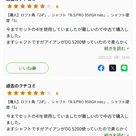
出玉自体に不満がある訳ではないのでしばらくは使ってみ
総じてバランスがとれたクラブだと思います。ウッド型が苦手な
6
方には良いクラブだと思います。
ようと思います。
【購入】ロフト角「24°」、シャフト「N.S.PRO 950GH neo」、シャフト硬
度「S」
今までセットの4Iを使用していましたが難しいので中古で購入し
ました。
まずシャフトですがアイアンがDG S200使っていたので柔らかく
感じますが、軽さは鉛貼って調整できました。今の時期はむしろ
続きを読む
体が回らないので、これくらい軽い方が振りやすいです。そして
2022/1/3（月）16:01
意外としっかりしているので全然振りまけてません。UTにこの
シャフトはアリです。
いいね
ヘッドについてもアイアン型UTにありがちなグースが弱く、非常
に構えやすいです。打感も良い。球は上がりやすくてむしろ飛び
過去のクチコミ
すぎを心配しないといけないです。
総じてバランスがとれたクラブだと思います。ウッド型が苦手な
6
方には良いクラブだと思います。
【購入】ロフト角「24°」、シャフト「N.S.PRO 950GH neo」、シャフト硬
度「S」
今までセットの4Iを使用していましたが難しいので中古で購入し
ました。
まずシャフトですがアイアンがDG S200使っていたので柔らかく
感じますが、軽さは鉛貼って調整できました。今の時期はむしろ
続きを読む