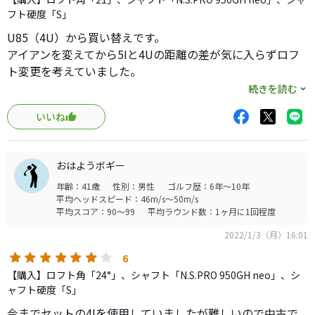
フト硬度「S」
U85（4U）から買い替えです。
アイアンを変えてから5Iと4Uの距離の差が気に入らずロフ
ト変更を考えていました。
どうせならって事でウッド系に合わせてキャロに変えてみ
続きを読む
たのですが・・
いいね
X-FORGEDUTも悪いクラブじゃないのですが、U85の良さ
の方が目立ちます。
おはようボギー
打感も打音もU85の方が良い。
年齢：41歳
性別：男性
ゴルフ歴：6年～10年
やさしさはロフトが違って比較は難しいので割愛。
平均ヘッドスピード：46m/s～50m/s
飛距離はロフト通り。
平均スコア：90～99
平均ラウンド数：1ヶ月に1回程度
2022/1/3（月）16:01
X-FORGED UTの単発評価
6
?打音と打感がちょっといただけない。
【購入】ロフト角「24°」、シャフト「N.S.PRO 950GH neo」、シ
まぁカップフェースなのでしょうがないと言えばしょうが
ャフト硬度「S」
ないのでしょうけど、もうちょっと何とかして欲しかっ
今までセットの4Iを使用していましたが難しいので中古で