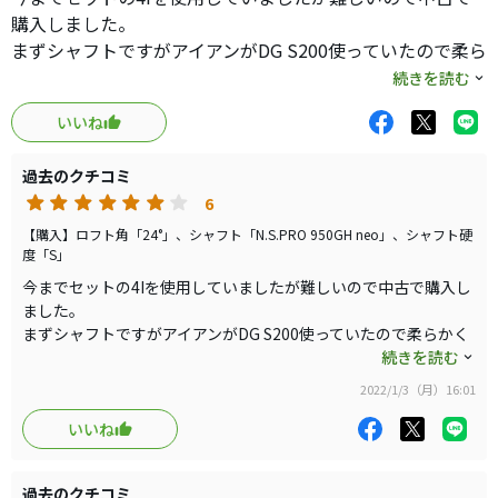
た。
購入しました。
?シャフトがイマイチ
まずシャフトですがアイアンがDG S200使っていたので柔ら
この手のクラブ使う人はもうちょっとコントロールしやす
かく感じますが、軽さは鉛貼って調整できました。今の時
続きを読む
い物がいいと思う。自分もモーダス105にリシャフト予定。
期はむしろ体が回らないので、これくらい軽い方が振りや
?ロフトの割にはやさしい
いいね
すいです。そして意外としっかりしているので全然振りま
普通に上がるし飛ぶ。スピンも入るので止まる球です。5Iが
けてません。UTにこのシャフトはアリです。
打てれば使えるレベルかと。
過去のクチコミ
ヘッドについてもアイアン型UTにありがちなグースが弱
?ヘッドが小ぶり
6
く、非常に構えやすいです。打感も良い。球は上がりやす
アイアンのヘッドが小ぶりの物を使ってる人は構えやすい
くてむしろ飛びすぎを心配しないといけないです。
【購入】ロフト角「24°」、シャフト「N.S.PRO 950GH neo」、シャフト硬
と思います。
度「S」
総じてバランスがとれたクラブだと思います。ウッド型が
個人の好みとしてはもう少し角があっても良かったけど。
今までセットの4Iを使用していましたが難しいので中古で購入し
苦手な方には良いクラブだと思います。
（少し丸い）
ました。
?表示がロフト表示
まずシャフトですがアイアンがDG S200使っていたので柔らかく
感じますが、軽さは鉛貼って調整できました。今の時期はむしろ
続きを読む
わかりやすくていい。番手表示とかより抵抗なく買える。
体が回らないので、これくらい軽い方が振りやすいです。そして
今の所キャロだけじゃないですかね。ロフト表示。
2022/1/3（月）16:01
意外としっかりしているので全然振りまけてません。UTにこの
シャフトはアリです。
いいね
ヘッドについてもアイアン型UTにありがちなグースが弱く、非常
?のデメリットはありますが、リシャフトで何か変わるかも
に構えやすいです。打感も良い。球は上がりやすくてむしろ飛び
しれません。
過去のクチコミ
すぎを心配しないといけないです。