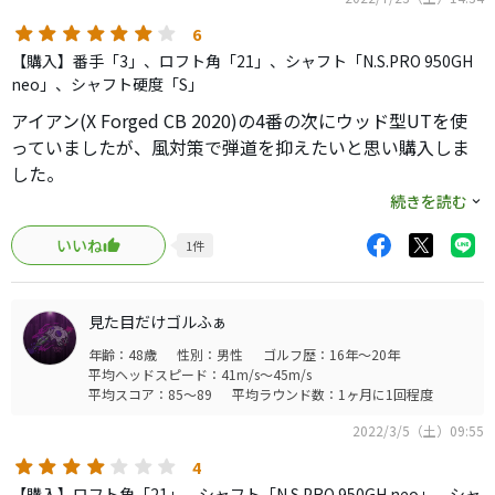
ハイブリッドのシャフトを
組んでもらい早速コースで試してきました。
6
【購入】番手「3」、ロフト角「21」、シャフト「N.S.PRO 950GH
Tグランドに立って構えた瞬間、他メーカーのぽってり感は
neo」、シャフト硬度「S」
なし。
アイアン(X Forged CB 2020)の4番の次にウッド型UTを使
オフセットもそこまで入ってないので、アイアンライクでス
っていましたが、風対策で弾道を抑えたいと思い購入しま
イングできます。
した。
飛距離は220〜230yardを正確に打っていき、方向性・高さ
アイアン同様打感は申し分ないです。
続きを読む
も文句なし。
他社アイアン型ユーティリティも使いましたが、全て使いこ
いいね
1
件
なせずに断念...しかしアイアンを変えてから調子も良くなり
今までナイキのVapor Fly Proの3番アイアンがこの役目でし
流れ的にもアイアンと合いそうな予感がしたので試打もせ
たが、
ずにネットでポチッたのですが、結果はドンピシャ！今ま
使い勝手や優しさを考えるとやっとナイキの代役ができま
見た目だけゴルふぁ
で使ってきたアイアン型ユーティリティではこれが一番安定
した（これでナイキはコレクター品になります笑
年齢：48歳
性別：男性
ゴルフ歴：16年～20年
感があります。
平均ヘッドスピード：41m/s～45m/s
UTは中空構造だからでしょうか…アイアンよりも直進性が
平均スコア：85～89
平均ラウンド数：1ヶ月に1回程度
前からキャロウェイのアイアン型UTは打ちやすいなと思っ
高く扱いやすく、距離と高さも丁度良いので当分使い続け
ていたけど、
2022/3/5（土）09:55
たいと思います。
実際コースで使うとその良さがより分かるような気がしま
4
す。
【購入】ロフト角「21」、シャフト「N.S.PRO 950GH neo」、シャ