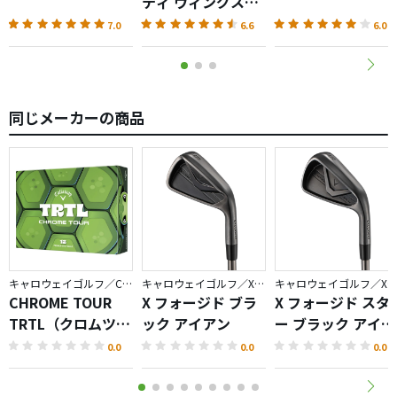
ティ ウィングス
AKA（2026）
7.0
6.6
6.0
同じメーカーの商品
キャロウェイゴルフ／CHROME
キャロウェイゴルフ／X FORGED
キャロウェイゴルフ／X FORGED
CHROME TOUR
X フォージド ブラ
X フォージド スタ
TRTL（クロムツア
ック アイアン
ー ブラック アイア
ータートル）ボー
ン
0.0
0.0
0.0
ル