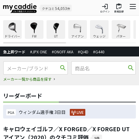
login
inventory
54,053
クチコミ
件
ログイン
新規登録
ドライバー
FW
UT
アイアン
ウェッジ
パター
急上昇ワード
#JPX ONE
#ONOFF AKA
#Qi4D
#G440
search
search
メーカー一覧から商品を探す
リーダーボード
ウィンダム選手権 3日目
LIVE
PGA
キャロウェイゴルフ／X FORGED／X FORGED UT
アイアン（2020）のクチコミ評価
5件