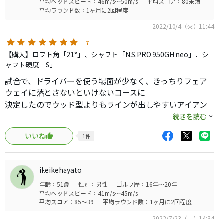
平均ヘッドスピード：46m/s～50m/s
平均スコア：80未満
平均ラウンド数：1ヶ月に2回程度
2022/10/4（火）11:44
7
【購入】ロフト角「21°」、シャフト「N.S.PRO 950GH neo」、シ
ャフト硬度「S」
試合で、ドライバーを使う場面が少なく、きっちりフェア
ウェイに落とさないといけないコースに
決定したのでウッド型よりもラインが出しやすいアイアン
型をいくつか候補にあげて出てきたのがこの子。
続きを読む
いいね
1
件
テーラー、タイト、ピン、スリクソン、ミズノ、ブリヂス
トンとそれぞれ試打をして、
最終候補に残ったのがスリクソン、ミズノとこの子に絞ら
ikeikehayato
れて、構えた時の感じや飛距離、高さ、
年齢：51歳
性別：男性
ゴルフ歴：16年～20年
スピン量等を見た結果この子に決定。
平均ヘッドスピード：41m/s～45m/s
平均スコア：85～89
平均ラウンド数：1ヶ月に2回程度
シャフトが950neoしかなく、信頼できるクラフトマンにDI
2022/7/23（土）14:34