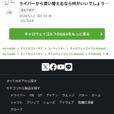
ライバーから買い替えるなら何がいいでしょう
か？
ゴルフギア
7件
2024/5/12（日）01:36
ゴルゴルK
キャロウェイゴルフのQ&Aをもっと見る
my caddie
すべてのゴルフギア
ユーティリティ
キャロウェイゴルフ(callaway)
X 
my caddie
すべてのゴルフギア
キャロウェイゴルフ(callaway)
X FORGED
キャロウェイゴルフ／X FORGED／X FORGED UT アイアン（2020）の口コミ評価
すべてのギアから探す
カテゴリから製品を探す
ドライバー
FW
UT
アイアン
ウェッジ
パター
ボール
シャフト
グリップ
シューズ
アイウェア
距離計測器
グローブ