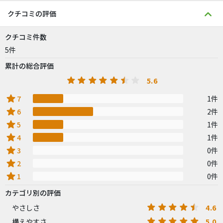
クチコミの評価
クチコミ件数
5件
累計の総合評価
5.6
star
7
1件
star
6
2件
star
5
1件
star
4
1件
star
3
0件
star
2
0件
star
1
0件
カテゴリ別の評価
4.6
やさしさ
5.0
構えやすさ