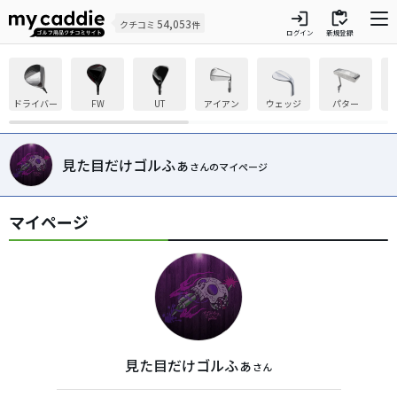
login
inventory
54,053
クチコミ
件
ログイン
新規登録
ドライバー
FW
UT
アイアン
ウェッジ
パター
見た目だけゴルふぁ
さんのマイページ
マイページ
見た目だけゴルふぁ
さん