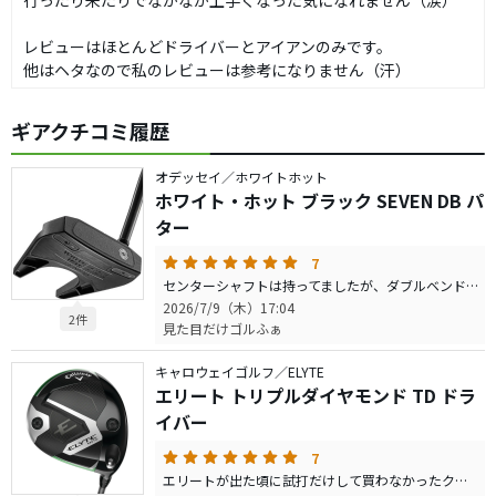
行ったり来たりでなかなか上手くなった気になれません（涙）
レビューはほとんどドライバーとアイアンのみです。
他はヘタなので私のレビューは参考になりません（汗）
ギアクチコミ履歴
オデッセイ／ホワイトホット
ホワイト・ホット ブラック SEVEN DB パ
ター
7
センターシャフトは持ってましたが、ダブルベンドを追加で買ってみました。 相変わらずこのシリーズは良い。 シャフトが軽いという事と硬いという事が影響してるのかかなりストロークしやすいです。 パターは下手なので参考にはならないかもしれないですが、ストックの中でもお気に入り上位に入っていて最近はこればかり使ってます。
2026/7/9（木）17:04
2件
見た目だけゴルふぁ
キャロウェイゴルフ／ELYTE
エリート トリプルダイヤモンド TD ドラ
イバー
7
エリートが出た頃に試打だけして買わなかったクラブ。当時から印象はめちゃくちゃ良かったです。 GWセールで安くなってたのと使わなくなって眠っていたUTを下取りに出して2万ちょいで買えたので買ってみました。 現在DS-ADAPT MAX-KにATTASサンライズレッド5SXを使っています。 練習場で簡易測定器を使って比較してきました。 ①飛距離はMAX-Kの方が飛んでる。 ②捕まりはMAX-Kの方が安定している。 ③スピン量はTDの方が少ない。 ④球の高さはMAX-Kの方が高い。 ⑤やさしさはMAX-Kの方が高い。 ⑥打感はTDの方が良い。 自分的には純正グリーンがいまいち合わず安定感にかけるし左に行きすぎの球も低い感じだったので、手持ちにあったプロジェクトX CYPHER FIFTY 5.5（パラダイムUS純正）に差し替えて打ってみました。 ①飛距離はMAX-Kと同等かTDの方が少し飛んでる。 ②捕まりはTDの方が安定している。 ③スピン量はTDの方が少ない。 ④球の高さはMAX-Kの方が高い。 ⑤やさしさはMAX-Kの方が高いけどTDは捕まり方が一定なのでこちらも違う意味でやさしい。 ⑥打感はTDの方が良い。 少し振りやすくなったシャフトのおかげでミート率が上がり少し飛び、捕まり方もナチュラルになったおかげで悩まずに済みました。 これでシャフトを合わせたらもっと飛びそうな雰囲気はあります。 MAX-Kもとてもいいクラブで安定感抜群でそこそこ飛んでいましたが左が消せないクラブでした。 TDは捕まり方が一定なのでMAX-Kよりは左を消せます。 構えた感じが少し逃げ顔があるのに捕まる。最初は違和感はありましたが、「大丈夫。自然と捕まる。」と理解できたら大丈夫です。この塊感も好きなので今度ラウンドで試してみようと思います。それで雰囲気良ければ今度はシャフトを探そうかなと思ってます。