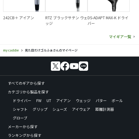
242CB＋ アイアン
RTZ ブラックサテン ウェ
DS-ADAPT MAX-K ドライ
ッジ
バー
マイギア一覧
my caddie
見た目だけゴルふぁさんのマイページ
すべてのギアから探す
カテゴリから製品を探す
ドライバー
FW
UT
アイアン
ウェッジ
パター
ボール
シャフト
グリップ
シューズ
アイウェア
距離計測器
グローブ
メーカーから探す
ランキングから探す