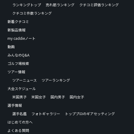
ランキングトップ
売れ筋ランキング
クチコミ評価ランキング
クチコミ件数ランキング
新着クチコミ
新製品情報
my caddieノート
動画
みんなのQ&A
ゴルフ場検索
ツアー情報
ツアーニュース
ツアーランキング
大会スケジュール
米国男子
米国女子
国内男子
国内女子
選手情報
選手名鑑
フォトギャラリー
トッププロのギアセッティング
はじめての方へ
よくある質問