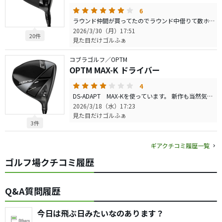
6
ラウンド仲間が買ってたのでラウンド中借りて数ホール打ちました。自分はDS-ADAPT MAX-K（ATTASサンライズレッド5SX）と半々くらいでの試し打ちです。 シャフトが違うので一概には言えませんが、飛距離は微妙。DS-ADAPTの方が飛んでます。最大飛距離は20y以上の差があり、平均でも10yちょっと違いました。 打感はDS-ADAPTよりめちゃくちゃ良い。打音も同様。 やさしさもDS-ADAPT程ではないですがかなり優しい。普通のMAXと言われても気付かないくらいで「こすった！」と思っても曲がらない。PING440MAXくらいですかね。 構えた感じはキャロウェイそのもの。独特な形状ですがコブラも近い物があるし、コブラの前はキャロウェイを使っていたので違和感はなかったです。 振り抜きも良かったしかなりいいクラブ。飛距離もシャフト変更で良くなれば買い替え候補になるかも。
2026/3/30（月）17:51
20件
見た目だけゴルふぁ
コブラゴルフ／OPTM
OPTM MAX-K ドライバー
4
DS-ADAPT MAX-Kを使っています。 新作も当然気になり打ちに行きましたが・・・ 正直欲しいとは思いませんでした。XやLSは前作より良いと思いましたがMAX-Kは微妙。 前作と違うのは OPTM全部ですが、見た目が変わってしまった。 艶ありクラウンはヘッドが大きく平らに見えます。また、形状も独特（コブラ形状）なのが目立ちます。その代わりXやLSはやさしく見えます。 スピン量が増えました。普通に2000後半の回転数が平均。以前のMAX-KがMAXの割に低スピンで良かったのが今回はMAXらしいスピン量って感じ。 逆にXは以前の物より少なくなり丁度いい感じでした。以前の物は高スピンだったので。LSは相変わらずの低スピン。 打感も硬さ？軽さ？が出た気がする。LSは気持ちよかったですけどXもMAX-Kも前作の方が良かったような・・。 純粋なMAX系が欲しい人ならこれははまるかも。低スピンでやさしい物が欲しい人はDS-ADAPTのMAX-Kの方が合うと思います。
2026/3/18（水）17:23
見た目だけゴルふぁ
3件
ギアクチコミ履歴一覧
ゴルフ場クチコミ履歴
Q&A質問履歴
今日は飛ぶ日みたいなのあります？