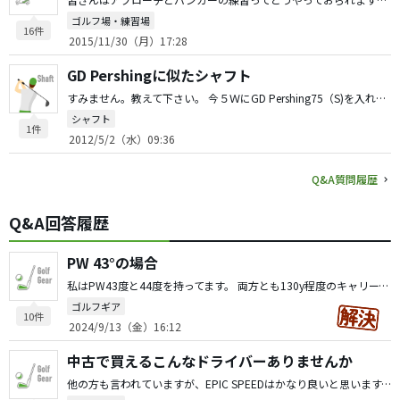
ゴルフ場・練習場
16件
2015/11/30（月）17:28
GD Pershingに似たシャフト
すみません。教えて下さい。 今５ＷにGD Pershing75（S)を入れていて気持ち良く振れていますし結果もついてきています。 別の５Wのヘッドにも同じものを入れてみようと思ったのですがさすがにもう売っていなく悩んでいます。 今現在買える安いシャフトでパーシングに似たシャフトってありますか？ 今のを抜いて挿すことも考えたのですが、ヘッドとの組合せが悪く合わなかった時に困ると思いもう１本新たに作りたいと思っています。
シャフト
1件
2012/5/2（水）09:36
Q&A質問履歴
Q&A回答履歴
PW 43°の場合
私はPW43度と44度を持ってます。 両方とも130y程度のキャリーです。 最初はその下を50と56で組んでいましたが50が100y程度でしたので間の115y程度が楽に打てるクラブとして46度を追加しました。 自分の場合は間に入れたおかげで番手に悩むことはなくなったので正解でしたが、必要ない人にとっては必要ないものだと思います。
ゴルフギア
10件
2024/9/13（金）16:12
中古で買えるこんなドライバーありませんか
他の方も言われていますが、EPIC SPEEDはかなり良いと思います。 確かに芯を外したりコスリ球だと高い音がしますが、概ねバシンッと気持ちいい音と打感です。 しかも外ブラにしては少しだけヘッドが軽いので捕まりも良く飛びます。 私はトリプルダイヤモンドですがEPIC SPEED使ってます。未だにエースでこれを超えるクラブになかなか出会えません。