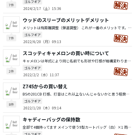
ゴルフギア
7件
2024/2/17（土）15:36
ウッドのスリーブのメリットデメリット
メリットは飛距離調整（弾道調整） これが一番のメリットです。 FWやUTは意外と欲しい距離が出せる物が選びにくくロフトで選んでも飛びすぎたり飛ばなすぎたりという事が多々あります。 これを欲しい距離に調整できるのはかなりのメリット。 重心も少しだけ上がりヘッドも少しだけ重くなりますが個人的にはこれもメリットだと思っています。 スリーブ付きのデメリットは感じた事無いです。 なので私はスリーブ付きしか選びません。 ただ、スリーブ付きモデルが少ないのでスリーブありきだとクラブが限られてしまうというデメリットはあります。
ゴルフギア
7件
2022/6/20（月）09:13
スコッティキャメロンの買い時について
キャメロンは年式により同じ名前でも形状や打感が結構変わります。 私は2011年カリフォルニアデルマーと2020ファストバックを所持しています。このどちらもこのモデルしかこの形状は無いので他の年式のデルマーやファストバックには興味がありません。 ニューポート2も同じ様に年式により形状や打感が違います。 拘りがあるならそのモデルしかその形や打感は無いので年式問わず買いです。 そこまでの拘りが無ければ新しいのが出て試打してからでもいいと思います。 あと、市販のキャメロンは量販品ですので身の丈に合わないとかないです。誰でも使えるとてもいいクラブです。
ゴルフギア
2件
2022/2/2（水）11:37
Z745からの買い替え
BSの201CB 打感、打音はこれ以上ないんじゃないかと思う程良い。 操作性とちょっとのやさしさもバランスが非常に良い。 スリクソンの様なお助けソールではないけど抜けはかなり良いソール。 見た目もクラシカルな男前アイアン。 値引率が意外と良いBS。 ここ近年にない5拍子揃った名器だと個人的には思っています。 テーラーのPシリーズはかっこいいけど打感と値段が。 スリクソンもとても良いクラブですがZXシリーズになってメッキが弱い。 タイトのT100Sもカッコイイし打感も悪くないしやさしいけど高すぎる。 PINGも良いクラブだが打感と見た目（構えた感じ）が独特
ゴルフギア
8件
2022/1/20（木）09:14
キャディーバッグの保持数
全部で4個持ってます メインで使う9型カートバッグ（白）×1 雨の日に使う9型カートバッグ（黒）×1 練習場やショートコースで使う9型スタンド式×1 ストック品を入れとく物（9型）×1 場所とって家族から苦情はきてますが、何とか誤魔化しながら所持してます笑
ゴルフギア