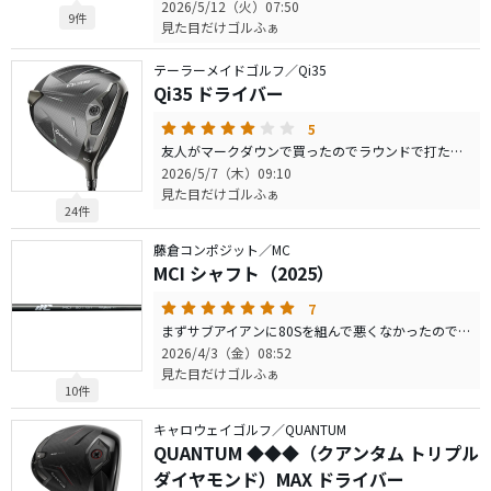
2026/5/12（火）07:50
9件
見た目だけゴルふぁ
テーラーメイドゴルフ／Qi35
Qi35 ドライバー
5
友人がマークダウンで買ったのでラウンドで打たせてもらいました。 ウェイトがノーマル位置だとケツがかなり落ちる感覚があってロフトもスピンも増える。ヘッドもなかなか降りてこない感じで10Kみたいな感覚ですかね。 ウェイトを前後変えると少しマシになりましたがまだ降りてこない。ただ、ロフトが増える動きは少なくなるのでスピンもノーマル位置より少し減りました。 捕まりは非常に良い。捕まりすぎない捕まり方で狙った方向から軽いドローで飛んでいく。ノーマルウェイト位置だとフックが強い。 打感はカーボンだからか結構独特な感じ。柔らかさはあるけどフェースの厚みみたいなのも感じる。打音は大人しい感じで好きです。 飛距離は感触的にはあまり飛んでる感じしないのに行ってみると自分のドライバー（DS-ADAPT MAX-K）と同じ所まで飛んでいたので飛ぶドライバーだと思います。 操作性はあまり無し。クラブなりに仕事させるのが一番。 ウェイトで性格が変わりそうな雰囲気あるので色々と試したくなるクラブですね。
2026/5/7（木）09:10
見た目だけゴルふぁ
24件
藤倉コンポジット／MC
MCI シャフト（2025）
7
まずサブアイアンに80Sを組んで悪くなかったので、エースアイアンに90Sを組んでみました。 このシャフトがダメという人いないんじゃないかなってくらい良い。ヘッドも選ばないのでどんなヘッドにも合いそう。 しなりタイミングは90Sはモーダス105に近いし80Sはそれを軽くした感じでNS950NEOっぽいですかね。手元辺りから全体的にしなるがチップは硬いので復元力があるしなり方。体感的な重量も90が100g台、80が90g台くらいに感じます。 地面接触時に体にくる衝撃は明らかにスチールより少ないので体には良さそうだが、純粋なカーボンよりはよくないと思う。 このシャフトの一番良いところはしなり方の安定感。 これはスチールより断トツに良い。特にライン出しや傾斜地やライが悪い時によくわかる。フルショット時はそこまで思わないかもしれないが、フルショットできない時でもフルショット時と同じタイミングと同じヘッドの動き方をしてくれるのでものすごく楽。明らかにシャフトが助けてくれる。 アイアンが好きという人ほど試してもらいたいシャフトです。 長らくモーダス105Sがエースシャフトで色々試したが結局すぐ戻ってしまう感じだったがこれは当たるかもしれない。
2026/4/3（金）08:52
見た目だけゴルふぁ
10件
キャロウェイゴルフ／QUANTUM
QUANTUM ◆◆◆（クアンタム トリプル
ダイヤモンド）MAX ドライバー