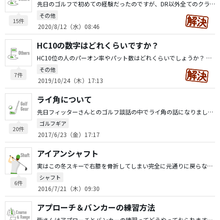
先日のゴルフで初めての経験だったのですが、DR以外全てのクラブが飛びすぎる現象が起きました。（DRは逆に飛ばなかった） 例えば140yのパー3、いつもなら8Iをちょっとカット目でピッタリなのですがその日は若干ひっかけたのですがキャリーでグリーンオーバー。打ち直しを9Iでカット目でピン少し奥。 球の高さもいつもと変わらないか少し高い位。 こんな事が毎ホールあり、結局全番手（ウェッジやパターまで）が飛びすぎ現象で残り5Hは１番手落とした位でした。おかげで95も叩いてしまいました。 何でそんな現象が起きるのでしょう？ 明後日ラウンドなんですが、持つクラブに悩みそうです・・・。 みなさんもそんな日を経験した事ありますか？ 関係ないかもしれませんが、 天候は雨上がり。 自分自身がいつもと違うのは２週間位練習に行っていない事と何故か最近無かったシャンクも３連発。あとは四十肩でいつもより痛かったくらいです笑
その他
15件
2020/8/12（水）08:46
HC10の数字はどれくらいですか？
HC10位の人のパーオン率やパット数はどれくらいでしょうか？ 良くいくHC10の人はパーオンはそんなに多くないのですが、パット数が異常に少ないんです。25前後を良くみます。 今の目標にしてる人です。（数字上の話ですが） 私自身最近ショットが安定してきて、平均7〜8回のパーオンできてます。 そのHC10の方より多いくらい。 ですが、その後のパターが最悪で平均38〜40位で3パットがかなりあります。 おかげで良くても80半ば。70台とか全く見えない感じなんですよね。 やっぱり70台が出るくらいになるとパット数も減らなければ無理なんだと思っています。 家では毎日カーペットの上で1.5m位を練習してますがラウンドでは1mも外します・・。 みなさんはどうやってパター練習してますか？ 因みにみなさんのパーオン率やパット数はどれくらいなんですか？
その他
7件
2019/10/24（木）17:13
ライ角について
先日フィッターさんとのゴルフ談話の中でライ角の話になりました。 正直私は一度も気にした事無かったのですが、フィッタ−さん曰く合わせた方がいいと。 ゴルフって練習場以外では平らな場所で打つことほとんど無く、クラブも長く持ったり短く持ったりと様々な状況で使います。その都度ライ角も変わってしまうのでそれなりに構えて打ちますよね。 それなのにライ角って重要ですか？ 何か私のライ角に対する考え方が違っているのでしょうか？ その話を聞いてから「ライ角」という物が気になってます（笑） みなさんは「ライ角」って調整されていますか？
ゴルフギア
20件
2017/6/23（金）17:17
アイアンシャフト
実はこの冬スキーで右膝を骨折してしまい完全に元通りに戻らない足になっちゃいました。 ゴルフには若干不自由？な足で自由度が少ない・捻じりに弱い・体重が乗せきれない・スムーズな動きができない感じです＾＾； でも、楽しいゴルフは絶対にやめたくありません。 なのでこの春から練習を再開しました。 ただそんな足なので今まで通りとはいかず悩んでます。 一番影響が大きかったのはアイアンでした。 今までは三浦ＣＢ1007にプロジェクトＸ6.0（番手ずらし）で気持ちよく振れていたのですが、今は撓りをほとんど感じられず捕まりも悪く球も弱弱しいです。当然キャリーも5％くらいは落ちてるようです。 かなり一生懸命に振ると今まで通りなのですが１ラウンド続けて振れる気がしません＾＾； で、リシャフトもあたまに入れるために以前試打した事のあるモーダス120Ｓを借りて試してみたのですが、当時は感じにくかったショートアイアンが難しくバラつきが大きくなってしまいました。また、ロングアイアンはいいのですがミドル以降撓りも大きく感じ難しく感じてしまいました。 ダラダラと長くなってしまいましたが、以下の質問です。 ?モーダス120Ｘについて モーダス120Ｓ、プロジェクトＸと比べて重量感や撓り量はどの程度なのか。 恐らくミドルアイアン以降はこれがいいかもしれませんがロングアイアンがどうなのか不安。 ?ダイナミックゴールドＡＭＴについて 同じくモーダス120Ｓ、プロジェクトＸと比べて重量感や撓り量はどの程度なのか。 ロングは軽くて楽そうだが軽い分球も軽くなりそう。 ?この２つのシャフトのタイミングの取りやすさや特徴 因みに現在ＤＲのヘッドスピード自体は依然とあまり変化はありません。（43〜44。飛距離は落ちましたが。。） この２つ共試打できる所がなく皆さんの経験や意見、感想が参考になればと思い質問させていただきました。 よろしくお願いいたします。
シャフト
6件
2016/7/21（木）09:30
アプローチ＆バンカーの練習方法
皆さんはアプローチとバンカーの練習ってどうやっておられますか？ グリーン周りのデキ次第でスコアがバラついてしまう初心者です。。。 アプローチをもっとうまくなりたいのですが、練習方法がいまいちわかりません。 実戦でもクラブの番手変えてみたり打ち方変えてみたりと色々と試してみてるのですがしっくりこないのが現実でうまく距離感がつかめないんです。 やはりマットの上だけの練習では上手くならないのでしょうか？ みなさんの練習方法を参考にさせていただけたらな〜と思っています。