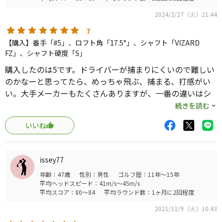
2024/2/27（火）21:44
7
【購入】番手「#5」、ロフト角「17.5°」、シャフト「VIZARD
FZ」、シャフト硬度「S」
購入したのは5です。ドライバーが捕まりにくいので難しい
のかなーと思ってたら、めっちゃ飛ぶ、捕まる、打感がい
い。大手メーカーもたくさんありますが、一番の違いはシ
ャフトです。売ればよいとテキトーな、大手メーカーとは
続きを読む
違い。いたって真面目。fzは手元調子でめっちゃ打ちやす
いいね
い。しっかり追従してくれる。ヘッドは適度な操作性が、
あります。それでめっちゃ飛ぶ。こんな素晴らしいクラブ
が人気いまいちで安くなるんですから、メーカーが、うか
issey77
ばれない。カチャカチャはないですが、とてもよいです。3
年齢：47歳
性別：男性
ゴルフ歴：11年～15年
も、買います。本間さんのクラブはいいですね。
平均ヘッドスピード：41m/s～45m/s
平均スコア：80～84
平均ラウンド数：1ヶ月に2回程度
2021/11/9（火）10:43