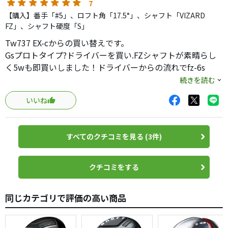
7
【購入】番手「#5」、ロフト角「17.5°」、シャフト「VIZARD
FZ」、シャフト硬度「S」
Tw737 EX-cからの買い替えです。
Gsプロトタイプ?ドライバーを買い.FZシャフトが素晴らし
く5wも即買いしました！ドライバーからの流れでfz-6s
ドラ同様に構えた時の安心感、マットブラックで引き締ま
続きを読む
った顔がgood!打感・操作性も抜群、飛距離も伸びましたw
いいね
ドライバー同様オススメです！
すべてのクチコミを見る (3件)
クチコミをする
同じカテゴリで評価の高い商品