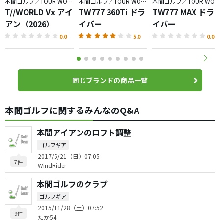
本間ゴルフ／TOUR WORLD
本間ゴルフ／TOUR WORLD
本間ゴルフ／TOUR WORLD
T//WORLD Vx アイ
TW777 360Ti ドラ
TW777 MAX ドラ
アン（2026）
イバー
イバー
0.0
5.0
0.0
同じブランドの商品一覧
本間ゴルフに関するみんなのQ&A
本間アイアンのロフト調整
ゴルフギア
2017/5/21（日）07:05
7件
WindRider
本間ゴルフのクラブ
ゴルフギア
2015/11/28（土）07:52
9件
たか54