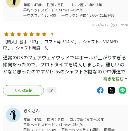
年齢：47歳
性別：男性
ゴルフ歴：1年～3年
平均ヘッドスピード：41m/s～45m/s
平均スコア：90～99
平均ラウンド数：2か月に1回程度
2024/6/12（水）19:28
7
【購入】番手「#3」、ロフト角「14.5°」、シャフト「VIZARD
FZ」、シャフト硬度「S」
通常のGSのフェアウェイウッドではボールが上がりすぎる
傾向だったので、プロトタイプを購入しました。難しいの
かなと思ったのですがfz-5sのシャフトお陰なのか中弾道で
理想に近い球筋が打てるようになりました。とても良いク
続きを読む
ラブだと思います。１万５千円で新品が買えるのでコスパ
いいね
1
件
も良いです。中級者以上のかたにはおすすめしたいです。
きくさん
年齢：47歳
性別：男性
ゴルフ歴：6年～10年
平均ヘッドスピード：41m/s～45m/s
平均スコア：85～89
平均ラウンド数：1週間に1回程度