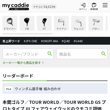
login
inventory
54,023
クチコミ
件
ログイン
新規登録
ドライバー
FW
UT
アイアン
ウェッジ
パター
急上昇ワード
#JPX ONE
#ONOFF AKA
#Qi4D
#G440
search
search
メーカー一覧から商品を探す
リーダーボード
ウィンダム選手権 組み合わせ
PGA
本間ゴルフ／TOUR WORLD／TOUR WORLD GS プ
ロトタイプ III フェアウェイウッドのクチコミ評価