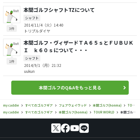
本間ゴルフシャフトTZについて
シャフト
2014/11/4（火）14:40
3件
トリプルダイヤ
本間ゴルフ・ヴィザードＴＡ６５ｓとＦＵＢＵＫ
Ｉ ｋ６０ｓについて・・・
シャフト
1件
2014/9/1（月）21:32
uukun
本間ゴルフのQ&Aをもっと見る
my caddie
すべてのゴルフギア
フェアウェイウッド
本間ゴルフ(honma)
TOUR WORLD
my caddie
すべてのゴルフギア
本間ゴルフ(honma)
TOUR WORLD
本間ゴルフ／TOUR WORLD／TOUR WORLD GS プロトタイプ III フェアウェイウッドの口コミ評価