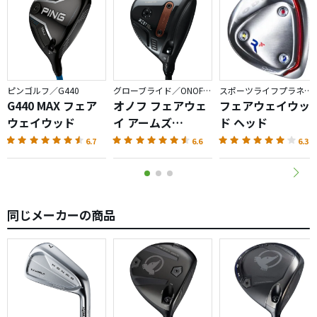
ピンゴルフ／G440
グローブライド／ONOFF AKA
スポーツライフプラネッツ／RODDIO
G440 MAX フェア
オノフ フェアウェ
フェアウェイウッ
ウェイウッド
イ アームズ
ド ヘッド
AKA（2026）
6.7
6.6
6.3
同じメーカーの商品