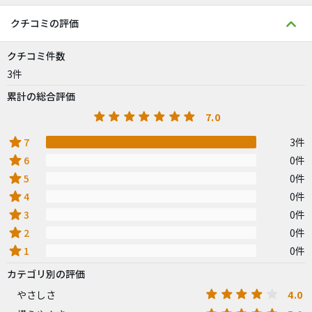
クチコミの評価
クチコミ件数
3件
累計の総合評価
7.0
star
7
3件
star
6
0件
star
5
0件
star
4
0件
star
3
0件
star
2
0件
star
1
0件
カテゴリ別の評価
4.0
やさしさ