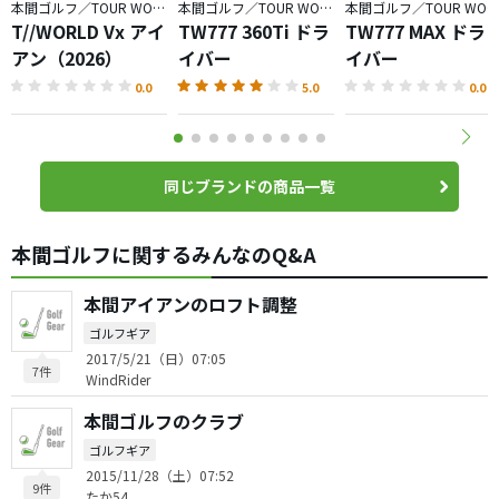
本間ゴルフ／TOUR WORLD
本間ゴルフ／TOUR WORLD
本間ゴルフ／TOUR WORLD
T//WORLD Vx アイ
TW777 360Ti ドラ
TW777 MAX ドラ
アン（2026）
イバー
イバー
0.0
5.0
0.0
同じブランドの商品一覧
本間ゴルフに関するみんなのQ&A
本間アイアンのロフト調整
ゴルフギア
2017/5/21（日）07:05
7件
WindRider
本間ゴルフのクラブ
ゴルフギア
2015/11/28（土）07:52
9件
たか54