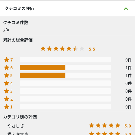
クチコミの評価
クチコミ件数
2件
累計の総合評価
5.5
star
7
0件
star
6
1件
star
5
1件
star
4
0件
star
3
0件
star
2
0件
star
1
0件
カテゴリ別の評価
5.0
やさしさ
5.0
構えやすさ