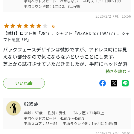
平均ヘッドスピード：わからない
平均スコア：100～109
平均ラウンド数：1年に2、3回程度
2026/2/2（月）15:56
6
【試打】ロフト角「28°」、シャフト「VIZARD for TW777」、シャ
フト硬度「R」
バックフェースデザインは微妙ですが、アドレス時には見
えない部分なので気にならないということにします。
芝上から試打させていただきましたが、手前にヘッドが落
ちても刺さらずに普通に打てました。純正カーボンシャフ
続きを読む
トは多少頼りなさがありますが、ラウンド時を考えるとア
いいね
ンダースペック気味が丁度いいのかな。
0205ak
年齢：57歳
性別：男性
ゴルフ歴：21年以上
平均ヘッドスピード：41m/s～45m/s
平均スコア：85～89
平均ラウンド数：1ヶ月に2回程度
2026/1/2（金）03:01