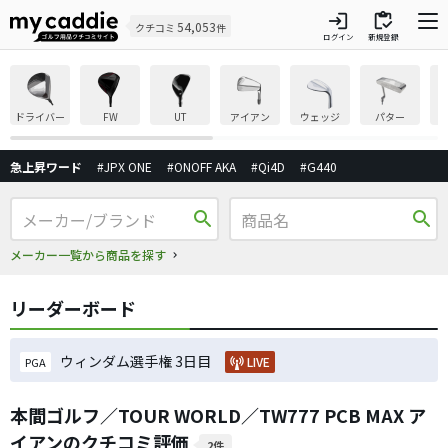
login
inventory
54,053
クチコミ
件
ログイン
新規登録
ドライバー
FW
UT
アイアン
ウェッジ
パター
急上昇ワード
#JPX ONE
#ONOFF AKA
#Qi4D
#G440
search
search
メーカー一覧から商品を探す
リーダーボード
ウィンダム選手権 3日目
LIVE
PGA
本間ゴルフ／TOUR WORLD／TW777 PCB MAX ア
イアンのクチコミ評価
2件