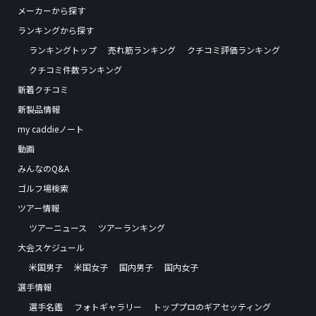
メーカーから探す
ランキングから探す
ランキングトップ
売れ筋ランキング
クチコミ評価ランキング
クチコミ件数ランキング
新着クチコミ
新製品情報
my caddieノート
動画
みんなのQ&A
ゴルフ場検索
ツアー情報
ツアーニュース
ツアーランキング
大会スケジュール
米国男子
米国女子
国内男子
国内女子
選手情報
選手名鑑
フォトギャラリー
トッププロのギアセッティング