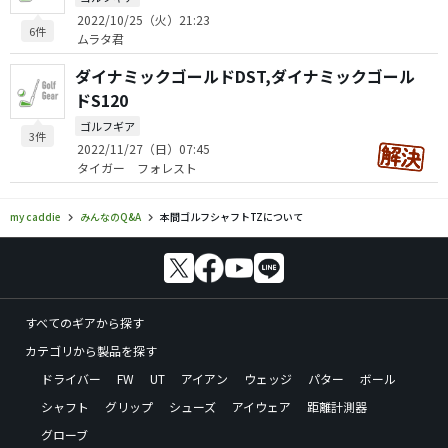
2022/10/25（火）21:23
6件
ムラタ君
ダイナミックゴールドDST,ダイナミックゴール
ドS120
ゴルフギア
3件
2022/11/27（日）07:45
タイガー フォレスト
my caddie
みんなのQ&A
本間ゴルフシャフトTZについて
すべてのギアから探す
カテゴリから製品を探す
ドライバー
FW
UT
アイアン
ウェッジ
パター
ボール
シャフト
グリップ
シューズ
アイウェア
距離計測器
グローブ