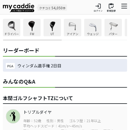
login
inventory
54,050
クチコミ
件
ログイン
新規登録
ドライバー
FW
UT
アイアン
ウェッジ
パター
リーダーボード
ウィンダム選手権 2日目
PGA
みんなのQ&A
本間ゴルフシャフトTZについて
トリプルダイヤ
年齢：52歳
性別：男性
ゴルフ歴：21年以上
平均ヘッドスピード：41m/s～45m/s