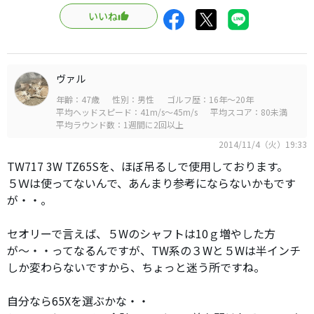
いいね
ヴァル
年齢：47歳
性別：男性
ゴルフ歴：16年～20年
平均ヘッドスピード：41m/s～45m/s
平均スコア：80未満
平均ラウンド数：1週間に2回以上
2014/11/4（火）19:33
TW717 3W TZ65Sを、ほぼ吊るしで使用しております。
５Ｗは使ってないんで、あんまり参考にならないかもです
が・・。
セオリーで言えば、５Wのシャフトは10ｇ増やした方
が〜・・ってなるんですが、TW系の３Wと５Wは半インチ
しか変わらないですから、ちょっと迷う所ですね。
自分なら65Xを選ぶかな・・