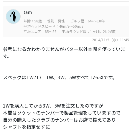
tam
年齢：58歳
性別：男性
ゴルフ歴：6年～10年
平均ヘッドスピード：46m/s～50m/s
平均スコア：85～89
平均ラウンド数：1ヶ月に2回程度
2014/11/5（水）11:45
参考になるかわかりませんがパター以外本間を使っていま
す。
スペックはTW717 1W、3W、5WすべてTZ65Xです。
1Wを購入してから3W、5Wを注文したのですが
本間はソケットのナンバーで製品管理をしていますので
自分の購入したクラブのナンバーはお店で控えてあり
シャフトを指定せずに