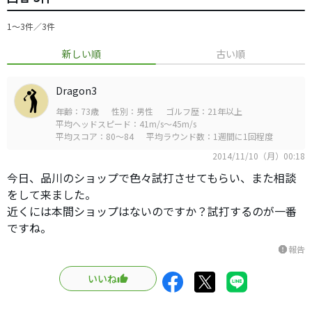
1〜3件／3件
新しい順
古い順
Dragon3
年齢：73歳
性別：男性
ゴルフ歴：21年以上
平均ヘッドスピード：41m/s～45m/s
平均スコア：80～84
平均ラウンド数：1週間に1回程度
2014/11/10（月）00:18
今日、品川のショップで色々試打させてもらい、また相談
をして来ました。
近くには本間ショップはないのですか？試打するのが一番
ですね。
報告
report
いいね