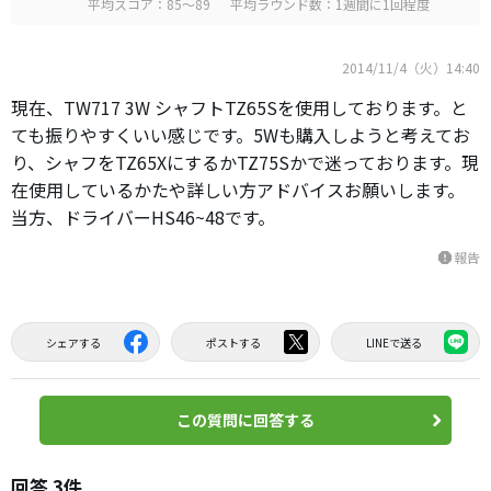
平均スコア：85～89
平均ラウンド数：1週間に1回程度
2014/11/4（火）14:40
現在、TW717 3W シャフトTZ65Sを使用しております。と
ても振りやすくいい感じです。5Wも購入しようと考えてお
り、シャフをTZ65XにするかTZ75Sかで迷っております。現
在使用しているかたや詳しい方アドバイスお願いします。
当方、ドライバーHS46~48です。
報告
report
シェアする
ポストする
LINEで送る
この質問に回答する
回答 3件