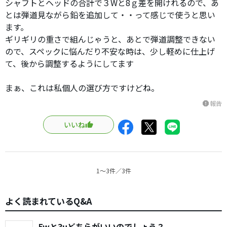
シャフトとヘッドの合計で３Wと8ｇ差を開けれるので、あ
とは弾道見ながら鉛を追加して・・って感じで使うと思い
ます。
ギリギリの重さで組んじゃうと、あとで弾道調整できない
ので、スペックに悩んだり不安な時は、少し軽めに仕上げ
て、後から調整するようにしてます
まぁ、これは私個人の選び方ですけどね。
報告
report
いいね
1〜3件／3件
よく読まれているQ&A
5wと3uどちらがいいのでしょう？