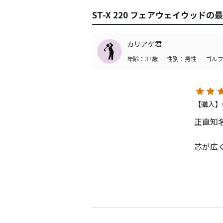
ST-X 220 フェアウェイウッド
カリアゲ君
年齢：37歳
性別：男性
ゴルフ
【購入】番
正直知
芯が広
前モデ
前に行
正直機
アイア
FWで