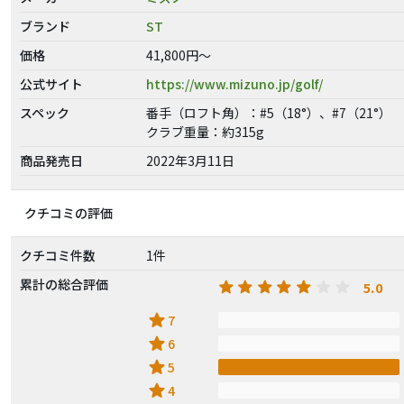
ブランド
ST
価格
41,800円～
公式サイト
https://www.mizuno.jp/golf/
スペック
番手（ロフト角）：#5（18°）、#7（21°）
クラブ重量：約315g
商品発売日
2022年3月11日
クチコミの評価
クチコミ件数
1件
累計の総合評価
5.0
star
7
star
6
star
5
star
4