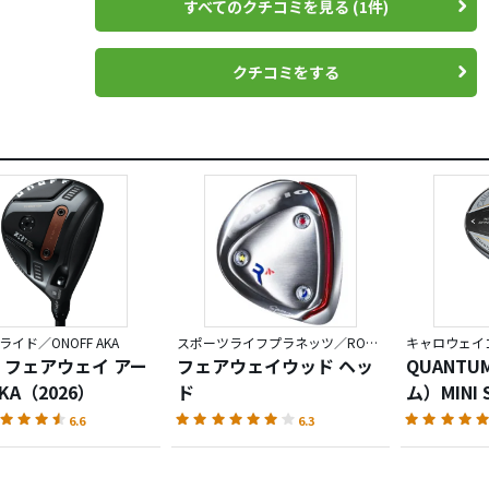
すべてのクチコミを見る (1件)
ラブでも同じですができる事ならフィッティングして
クチコミをする
合わせた長さ、重さにすることをオススメします。
イド／ONOFF AKA
スポーツライフプラネッツ／RODDIO
キャロウェイゴ
 フェアウェイ アー
フェアウェイウッド ヘッ
QUANT
KA（2026）
ド
ム）MINI 
ウェイウ
6.6
6.3