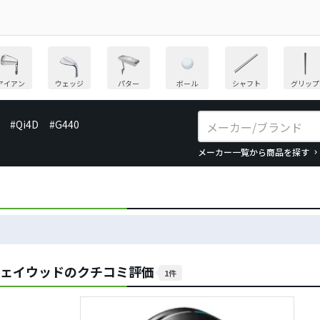
アイアン
ウェッジ
パター
ボール
シャフト
グリップ
#Qi4D
#G440
メーカー一覧から商品を探す
ェアウェイウッドのクチコミ評価
1件