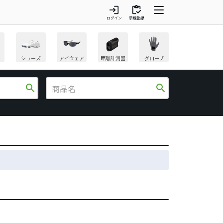
login
inventory
ログイン
新規登録
シューズ
アイウェア
距離計測器
グローブ
search
search