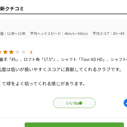
の最新クチコミ
歴：11年～15年
平均ヘッドスピード：46m/s～50m/s
平均スコア：85～89
5
手「#5」、ロフト角「17.5°」、シャフト「Tour AD HD」、シャフ
名度は低いが扱いやすくスコアに貢献してくれるクラブです。
くて球をよく拾ってくれる感じがあります。
ルも高弾道で扱いやすかったですが今作は更にミスヒットに強
く力強さも感じます。
いいね
能的に弱点は見当たりません。
ンでミズノをお使いの方や打感にこだわりがある方で
迷子になっている方は一度試す価値はあると考えます。