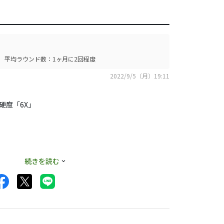
平均ラウンド数：1ヶ月に2回程度
2022/9/5（月）19:11
ト硬度「6X」
く
続きを読む