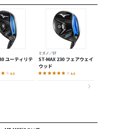
ミズノ／ST
ミズノ／ST
 230 ユーティリテ
ST-MAX 230 フェアウェイ
ST-MAX 23
ウッド
6.0
6.0