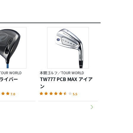
UR WORLD
本間ゴルフ／TOUR WORLD
本間ゴルフ／TOUR 
ドライバー
TW777 PCB MAX アイア
TW777 ユー
ン
7.0
5.5