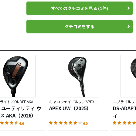
すべてのクチコミを見る (1件)
クチコミをする
イド／ONOFF AKA
キャロウェイゴルフ／APEX
コブラゴルフ
 ユーティリティ ウ
APEX UW（2025）
DS-ADA
 AKA（2026）
ィ
6.6
6.0