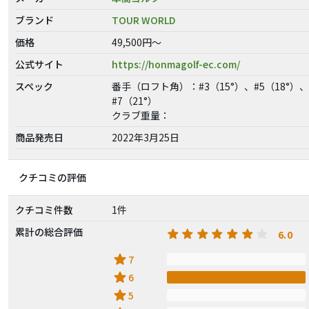
ブランド
TOUR WORLD
価格
49,500円～
公式サイト
https://honmagolf-ec.com/
スペック
番手（ロフト角）：#3（15°）、#5（18°）、
#7（21°）
クラブ重量：
商品発売日
2022年3月25日
クチコミの評価
クチコミ件数
1件
累計の総合評価
6.0
star
7
star
6
star
5