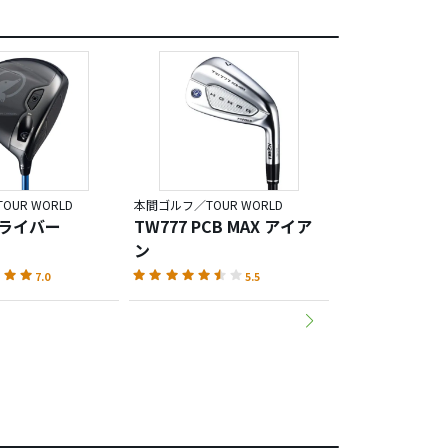
UR WORLD
本間ゴルフ／TOUR WORLD
本間ゴルフ／TOUR 
ドライバー
TW777 PCB MAX アイア
TW777 ユー
ン
7.0
5.5