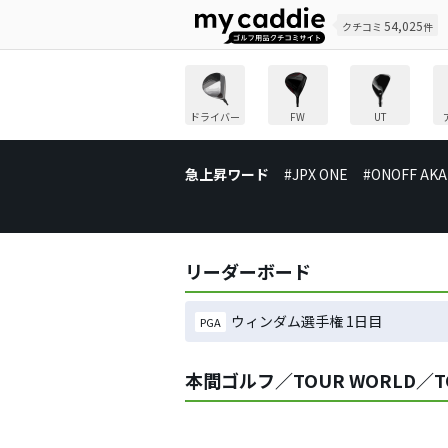
54,025
クチコミ
件
ドライバー
FW
UT
急上昇ワード
#JPX ONE
#ONOFF AKA
リーダーボード
ウィンダム選手権 1日目
PGA
本間ゴルフ／TOUR WORLD／T