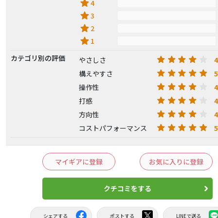
star
4
star
3
star
2
star
1
カテゴリ別の評価
4
やさしさ
5
構えやすさ
4
操作性
4
打感
4
方向性
5
コストパフォーマンス
マイギアに登録
お気に入りに登録
クチコミをする
シェアする
ポストする
LINEで送る