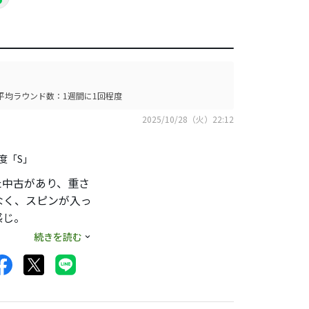
平均ラウンド数：1週間に1回程度
2025/10/28（火）22:12
度「S」
た中古があり、重さ
なく、スピンが入っ
感じ。
ね。でもこれだとや
続きを読む