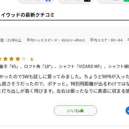
アウェイウッドの最新クチコミ
歴：21年以上
平均ヘッドスピード：41m/s～45m/s
平均スコア：80～84
6
番手「#5」、ロフト角「18°」、シャフト「VIZARD MP」、シャフト硬
良かったので5Wも試しに買ってみました。ちょうどMP6が入っ
も良さそうだったので、ポチッと。特別飛距離が出るわけでは
と打ち出しが高く飛びます。左右は振ったなりに素直に収まる
ってないので面白くはないけど、狙った結果は出るタイプです
人気は出ないよなぁ…良いクラブなんだけどな。
いいね