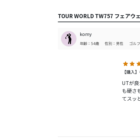
TOUR WORLD TW757 フェ
komy
年齢：54歳
性別：男性
ゴルフ
【購入】
UTが
も硬さ
てスッ
何も尖
っぱり