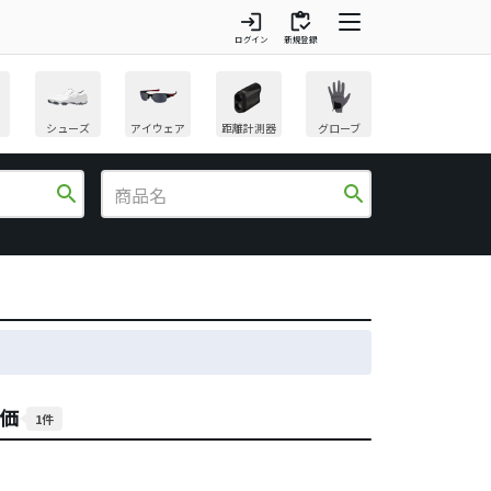
login
inventory
ログイン
新規登録
シューズ
アイウェア
距離計測器
グローブ
search
search
評価
1件