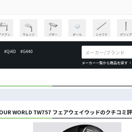
アイアン
ウェッジ
パター
ボール
シャフト
グリップ
#Qi4D
#G440
メーカー一覧から商品を探す
OUR WORLD TW757 フェアウェイウッドのクチコミ