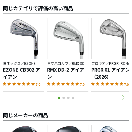
す。
同じカテゴリで評価の高い商品
感想の曲がるは曲げやすいという意味です。
ヨネックス／EZONE
ヤマハゴルフ／RMX DD
プロギア／PRGR IRONs
EZONE CB302 ア
RMX DD-2 アイア
PRGR 01 アイアン
イアン
ン
（2026）
7.0
7.0
7.0
同じメーカーの商品