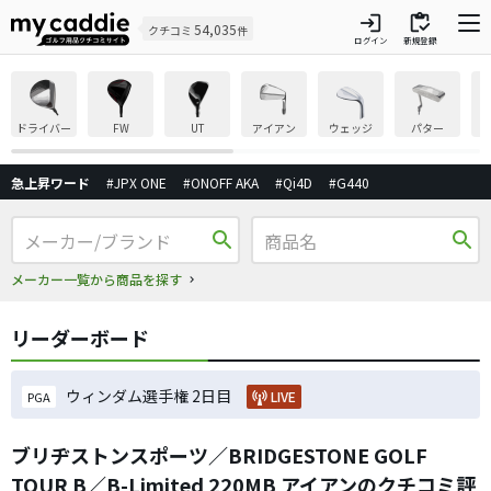
login
inventory
54,035
クチコミ
件
ログイン
新規登録
ドライバー
FW
UT
アイアン
ウェッジ
パター
急上昇ワード
#JPX ONE
#ONOFF AKA
#Qi4D
#G440
search
search
メーカー一覧から商品を探す
リーダーボード
ウィンダム選手権 2日目
LIVE
PGA
ブリヂストンスポーツ／BRIDGESTONE GOLF
TOUR B／B-Limited 220MB アイアンのクチコミ評