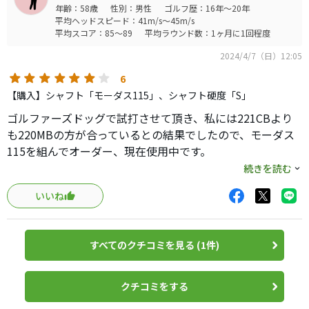
年齢：58歳
性別：男性
ゴルフ歴：16年～20年
平均ヘッドスピード：41m/s～45m/s
平均スコア：85～89
平均ラウンド数：1ヶ月に1回程度
2024/4/7（日）12:05
6
【購入】シャフト「モーダス115」、シャフト硬度「S」
ゴルファーズドッグで試打させて頂き、私には221CBより
も220MBの方が合っているとの結果でしたので、モーダス
115を組んでオーダー、現在使用中です。
打感はS20Cという割には製法の違いか柔らかさはあまり感
続きを読む
じず、芯のある分厚い打感です。マッスルにしては真面目
いいね
にそこまで「むずい！」という感覚はありません。
前回の200MBはミラー仕上げでしたが、今回は本来のサテ
ンです。
すべてのクチコミを見る (1件)
キャロウェイやピンがサテンと言って出しているアイアン
は私からするとサテンではありませんね。このアイアンは
所謂昔ながらなサテンです。
クチコミをする
Xフォージドをオーダーしましたので、使い分けが楽しみで