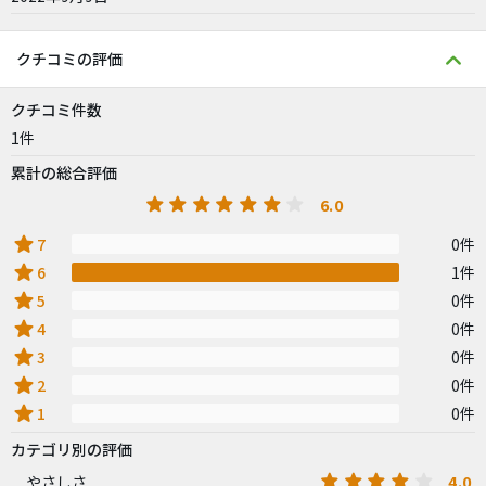
クチコミの評価
クチコミ件数
1件
累計の総合評価
6.0
star
7
0件
star
6
1件
star
5
0件
star
4
0件
star
3
0件
star
2
0件
star
1
0件
カテゴリ別の評価
4.0
やさしさ