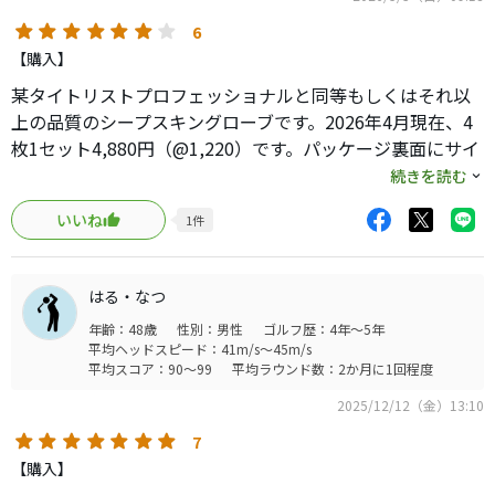
6
【購入】
某タイトリストプロフェッショナルと同等もしくはそれ以
上の品質のシープスキングローブです。2026年4月現在、4
枚1セット4,880円（@1,220）です。パッケージ裏面にサイ
ズチェックの手形があり、私は普段24サイズですが、サイ
続きを読む
ズSでジャストフィットです。天然羊皮なので汗は吸います
いいね
1
件
し、乾燥を繰り返すうちに硬くなります。グローブは消耗
品と考えていますので、この価格と品質の高いバランスに
は満足しています。
はる・なつ
年齢：48歳
性別：男性
ゴルフ歴：4年～5年
平均ヘッドスピード：41m/s～45m/s
平均スコア：90～99
平均ラウンド数：2か月に1回程度
2025/12/12（金）13:10
7
【購入】