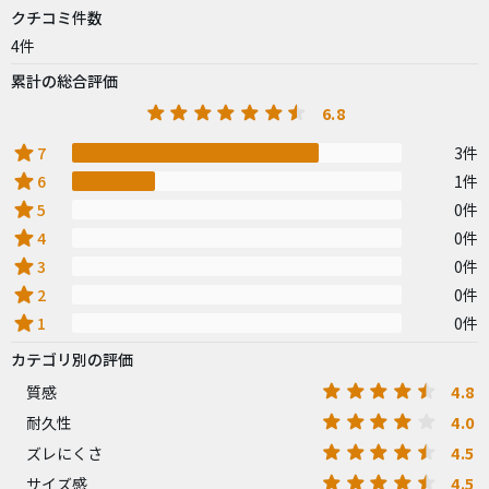
クチコミ件数
4件
累計の総合評価
6.8
star
7
3件
star
6
1件
star
5
0件
star
4
0件
star
3
0件
star
2
0件
star
1
0件
カテゴリ別の評価
4.8
質感
4.0
耐久性
4.5
ズレにくさ
4.5
サイズ感