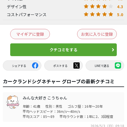
4.3
デザイン性
5.0
コストパフォーマンス
マイギアに登録
お気に入りに登録
クチコミをする
シェアする
ポストする
LINEで送る
カークランドシグネチャー グローブの最新クチコミ
みんな大好き こうちゃん
年齢：41歳
性別：男性
ゴルフ歴：16年～20年
平均ヘッドスピード：36m/s～40m/s
平均スコア：85～89
平均ラウンド数：1年に2、3回程度
2026/5/3（日）09:18