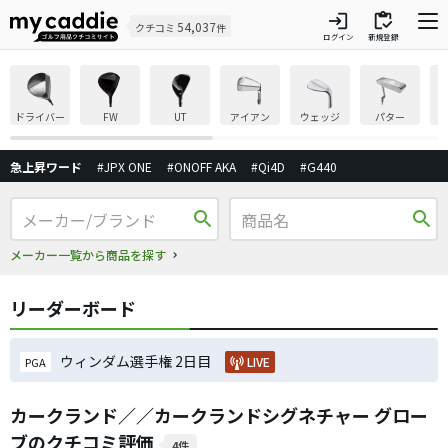
login
inventory
54,037
クチコミ
件
ログイン
新規登録
ドライバー
FW
UT
アイアン
ウェッジ
パター
急上昇ワード
#JPX ONE
#ONOFF AKA
#Qi4D
#G440
search
search
メーカー一覧から商品を探す
リーダーボード
ウィンダム選手権 2日目
LIVE
PGA
カークランド／／カークランドシグネチャー グロー
ブのクチコミ評価
4件