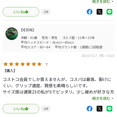
天然皮革のグローブがこの価格は驚異的！
続きを読む
メンバーor知り合いがメンバーの方ならおすすめです。
いいね
1
件
DEION2
年齢：61歳
性別：男性
ゴルフ歴：11年～15年
平均ヘッドスピード：41m/s～45m/s
平均スコア：80～84
平均ラウンド数：1週間に1回程度
2023/7/17（月）13:15
7
【購入】
コストコ会員でしか買えませんが、コスパは最高、裂けに
くい、グリップ適度、質感も素晴らしいです。
サイズ感は通常23の私がSでピッタリ。少し緩めが好きな方
でMでも問題ないかと。
続きを読む
どの店でもSがすぐに売り切れているので、文句があるなら
いいね
2
件
そこだけ。
あえて言うとナイキ、FJあたりは値付け反省して欲しい。