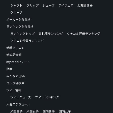
シャフト
グリップ
シューズ
アイウェア
距離計測器
グローブ
メーカーから探す
ランキングから探す
ランキングトップ
売れ筋ランキング
クチコミ評価ランキング
クチコミ件数ランキング
新着クチコミ
新製品情報
my caddieノート
動画
みんなのQ&A
ゴルフ場検索
ツアー情報
ツアーニュース
ツアーランキング
大会スケジュール
米国男子
米国女子
国内男子
国内女子