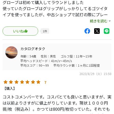
グローブは初めて購入してラウンドしました
使っていたグローブはグリップがしっかりしてるゴツイタ
イプを使ってましたが、中古ショップで試打の際にプレー
ンなタイプを初めて使ったらゴツイタイプが使えなくなり
続きを読む
ました
いいね
1
件
グリップもしっかりしていて１ラウンド使ってみて耐久性
もありそうなので良い買い物でした
普段のグローブ（キャスコ）23cmでコストコSサイズで超
カタログオタク
ピッタリでした
年齢：54歳
性別：男性
ゴルフ歴：11年～15年
平均ヘッドスピード：41m/s～45m/s
平均スコア：90～99
平均ラウンド数：1ヶ月に1回程度
2023/8/29（火）15:50
7
【購入】
コストコメンバーです。コスパとても良いと思いますが、実
は以前よりさすがに値上がりしています。現状１０００円
弱/枚（税込み）。かつては800円/枚切っていた。それでも