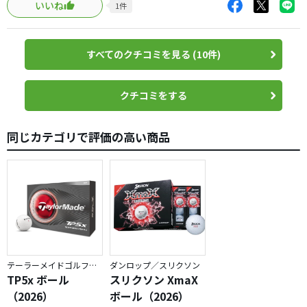
いいね
1
件
スボールで2ダース、4,300円ほど。会員なら送料も掛から
ず3,600円ちょいだったと思います。もう少し買い溜めして
おこうか考えています。あんまり有名になって買いづらくな
すべてのクチコミを見る (10件)
るのもイヤだけど、試す価値のあるボールだと思います。
クチコミをする
同じカテゴリで評価の高い商品
テーラーメイドゴルフ／TP5
ダンロップ／スリクソン
TP5x ボール
スリクソン XmaX
（2026）
ボール（2026）