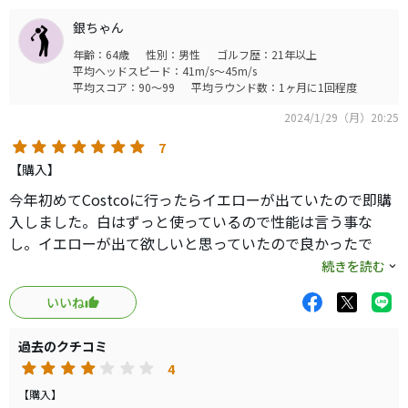
銀ちゃん
年齢：64歳
性別：男性
ゴルフ歴：21年以上
平均ヘッドスピード：41m/s～45m/s
平均スコア：90～99
平均ラウンド数：1ヶ月に1回程度
2024/1/29（月）20:25
7
【購入】
今年初めてCostcoに行ったらイエローが出ていたので即購
入しました。白はずっと使っているので性能は言う事な
し。イエローが出て欲しいと思っていたので良かったで
す！今後はイエロー一択かな！ラウンドが楽しみです。
続きを読む
いいね
過去のクチコミ
4
【購入】