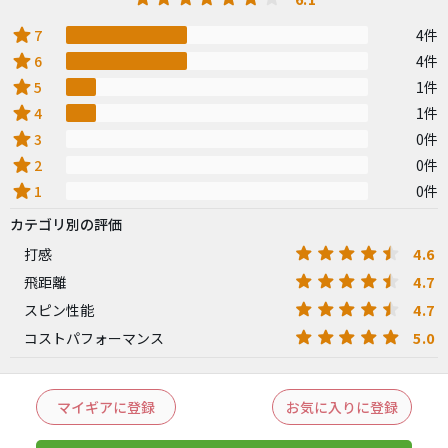
star
7
4件
star
6
4件
star
5
1件
star
4
1件
star
3
0件
star
2
0件
star
1
0件
カテゴリ別の評価
4.6
打感
4.7
飛距離
4.7
スピン性能
5.0
コストパフォーマンス
マイギアに登録
お気に入りに登録