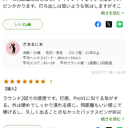
ピンかかります。打ち出しは低いような気はしますがそこ
まで気になりません。お値段はお手頃だし打感もよくコス
続きを読む
パ最高です。
いいね
ちなみにヘッドスピード平均54m/sです。
ぎあまにあ
年齢：53歳
性別：男性
ゴルフ歴：21年以上
平均ヘッドスピード：46m/s～50m/s
平均スコア：85～89
平均ラウンド数：1週間に1回程度
2022/7/7（木）15:30
7
【購入】
ラウンド2回での感想です。打感、ProV1に似てる気がす
る。外は硬めでしっかり潰れる感じ。飛距離もいい感じで
稼げるし、久しく出ることのなかったバックスピンが8I以
下のクラブで見られました。競技でも使えそうな手応えを
続きを読む
感じています。会員ではないので通販で買いましたが3ピー