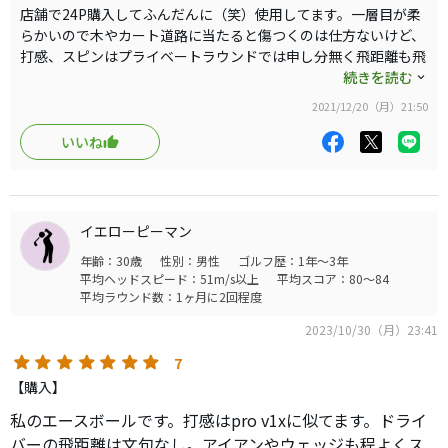
店舗で24P購入してふんだんに（笑）使用してます。一層目が柔
らかいので木やカート道路に当たると傷つくのは仕方ないけど、
打感、スピンはプライベートラウンドでは申し分無く飛距離も飛
ばないとは感じません。CPを考えればリピート有りです！贅沢
続きを読む
言えばもうちょいデザインが良ければ、と言うのとイエローが有
2021/12/20（月）21:50
れば尚良いかな。
いいね
イエローピーマン
年齢：30歳
性別：男性
ゴルフ歴：1年～3年
平均ヘッドスピード：51m/s以上
平均スコア：80～84
平均ラウンド数：1ヶ月に2回程度
2023/10/30（月）23:41
7
【購入】
私のエースボールです。打感はpro v1xに似てます。ドライ
バーの飛距離は文句なし。アイアンやウェッジも程よくス