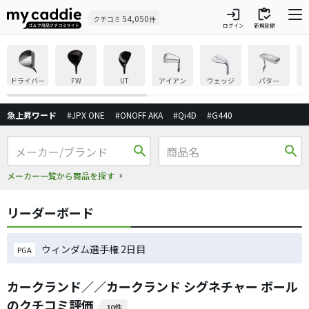
login
inventory
54,050
クチコミ
件
ログイン
新規登録
ドライバー
FW
UT
アイアン
ウェッジ
パター
急上昇ワード
#JPX ONE
#ONOFF AKA
#Qi4D
#G440
search
search
メーカー一覧から商品を探す
リーダーボード
ウィンダム選手権 2日目
PGA
カークランド／／カークランド シグネチャー ボール
のクチコミ評価
10件