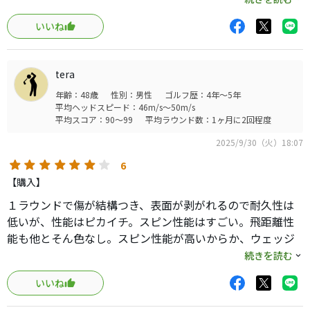
スピンは下手なりの意見ですがバージョン2の方が凄かった
いいね
と思います
数年前より高くなったけどコスパ抜群で他の球を使う気に
なれない
tera
年齢：48歳
性別：男性
ゴルフ歴：4年～5年
平均ヘッドスピード：46m/s～50m/s
平均スコア：90～99
平均ラウンド数：1ヶ月に2回程度
2025/9/30（火）18:07
6
【購入】
１ラウンドで傷が結構つき、表面が剥がれるので耐久性は
低いが、性能はピカイチ。スピン性能はすごい。飛距離性
能も他とそん色なし。スピン性能が高いからか、ウェッジ
は少し飛ばない感じがする。コスパ抜群なので、今後この
続きを読む
ボール以外使わないと思います。
いいね