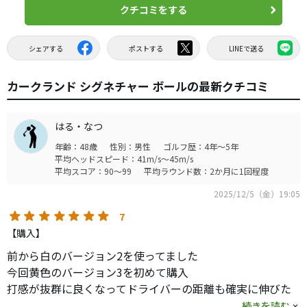
クチコミをする
シェアする
ポストする
LINEで送る
カークランド シグネチャー ボールの最新クチコミ
はる・なつ
年齢：48歳
性別：男性
ゴルフ歴：4年～5年
平均ヘッドスピード：41m/s～45m/s
平均スコア：90～99
平均ラウンド数：2か月に1回程度
2025/12/5（金）19:05
7
【購入】
前から白のバージョン2を使ってました
今回黄色のバージョン3を初めて購入
打感が抜群に良くなってドライバーの距離も確実に伸びた
気がします(ドライバーも変えたので)
続きを読む