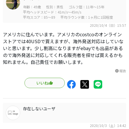
年齢：49歳
性別：男性
ゴルフ歴：11年～15年
平均ヘッドスピード：41m/s～45m/s
平均スコア：85～89
平均ラウンド数：1ヶ月に1回程度
2020/10/4（日）15:57
アメリカに住んでいます。アメリカのcostcoのオンライン
ストアでは40USDで買えますが、海外発送対応はしていな
いと思います。少し割高になりますがebayでも出品がある
ので海外発送に対応してくれる販売者を探せば買えるかも
知れません。自己責任でお願いします。
報告
report
いいね
存在しないユーザ
2020/10/3（土）14:42