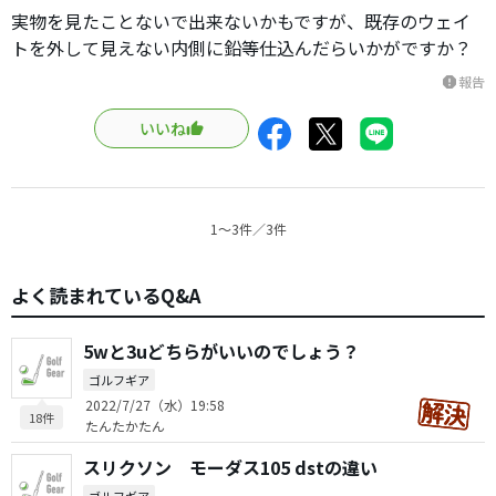
実物を見たことないで出来ないかもですが、既存のウェイ
トを外して見えない内側に鉛等仕込んだらいかがですか？
報告
report
いいね
1〜3件／3件
よく読まれているQ&A
5wと3uどちらがいいのでしょう？
ゴルフギア
2022/7/27（水）19:58
18件
たんたかたん
スリクソン モーダス105 dstの違い