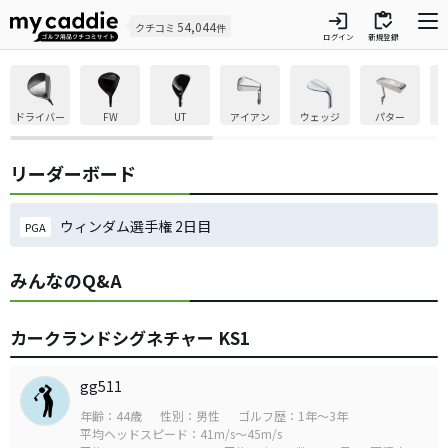
login
inventory
54,044
クチコミ
件
ログイン
新規登録
ドライバー
FW
UT
アイアン
ウェッジ
パター
リーダーボード
ウィンダム選手権 2日目
PGA
みんなのQ&A
カークランドシグネチャー KS1
gg511
年齢：44歳
性別：男性
ゴルフ歴：1年～3年
平均ヘッドスピード：41m/s～45m/s