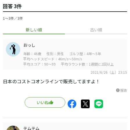
回答 3件
1〜3件／3件
新しい順
古い順
おっし
年齢：46歳
性別：男性
ゴルフ歴：4年～5年
平均ヘッドスピード：46m/s～50m/s
平均スコア：90～99
平均ラウンド数：1週間に2回以上
2021/6/26（土）23:15
日本のコストコオンラインで販売してますよ！
報告
report
いいね
テムテム