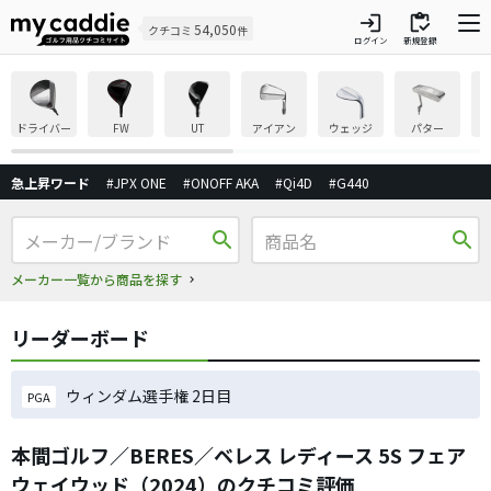
login
inventory
54,050
クチコミ
件
ログイン
新規登録
ドライバー
FW
UT
アイアン
ウェッジ
パター
急上昇ワード
#JPX ONE
#ONOFF AKA
#Qi4D
#G440
search
search
メーカー一覧から商品を探す
リーダーボード
ウィンダム選手権 2日目
PGA
本間ゴルフ／BERES／ベレス レディース 5S フェア
ウェイウッド（2024）のクチコミ評価