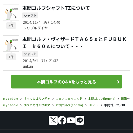
本間ゴルフシャフトTZについて
シャフト
2014/11/4（火）14:40
3件
トリプルダイヤ
本間ゴルフ・ヴィザードＴＡ６５ｓとＦＵＢＵＫ
Ｉ ｋ６０ｓについて・・・
シャフト
1件
2014/9/1（月）21:32
uukun
本間ゴルフのQ&Aをもっと見る
my caddie
すべてのゴルフギア
フェアウェイウッド
本間ゴルフ(honma)
BERES
my caddie
すべてのゴルフギア
本間ゴルフ(honma)
BERES
本間ゴルフ／BERES／ベレス レディース 5S フェアウェイウッド（2024）の口コミ評価