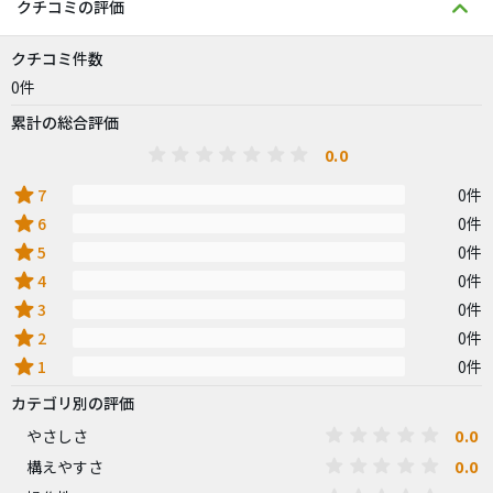
クチコミの評価
クチコミ件数
0件
累計の総合評価
0.0
star
7
0件
star
6
0件
star
5
0件
star
4
0件
star
3
0件
star
2
0件
star
1
0件
カテゴリ別の評価
0.0
やさしさ
0.0
構えやすさ