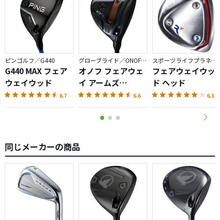
ピンゴルフ／G440
グローブライド／ONOFF AKA
スポーツライフプラネッツ／RODDIO
G440 MAX フェア
オノフ フェアウェ
フェアウェイウッ
ウェイウッド
イ アームズ
ド ヘッド
AKA（2026）
6.7
6.6
6.3
同じメーカーの商品