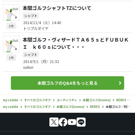
本間ゴルフシャフトTZについて
シャフト
2014/11/4（火）14:40
3件
トリプルダイヤ
本間ゴルフ・ヴィザードＴＡ６５ｓとＦＵＢＵＫ
Ｉ ｋ６０ｓについて・・・
シャフト
1件
2014/9/1（月）21:32
uukun
本間ゴルフのQ&Aをもっと見る
my caddie
すべてのゴルフギア
ユーティリティ
本間ゴルフ(honma)
BERES
本
my caddie
すべてのゴルフギア
本間ゴルフ(honma)
BERES
本間ゴルフ／BERES／ベレス 7S ユーティリティの口コミ評価