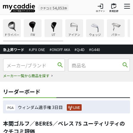
login
inventory
54,053
クチコミ
件
ログイン
新規登録
ドライバー
FW
UT
アイアン
ウェッジ
パター
急上昇ワード
#JPX ONE
#ONOFF AKA
#Qi4D
#G440
search
search
メーカー一覧から商品を探す
リーダーボード
ウィンダム選手権 3日目
LIVE
PGA
本間ゴルフ／BERES／ベレス 7S ユーティリティの
クチコミ評価