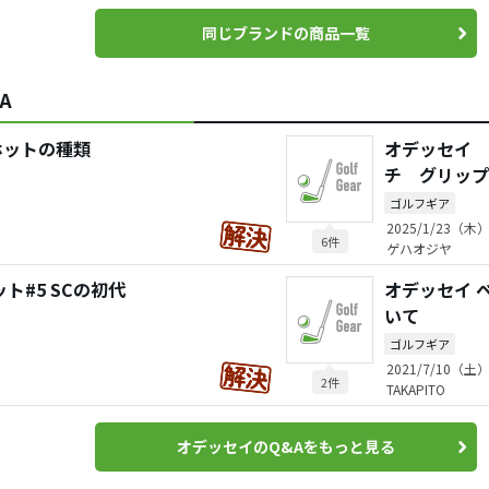
同じブランドの商品一覧
A
ホットの種類
オデッセイ 
チ グリップ
ゴルフギア
2025/1/23（木）
6件
ゲハオジヤ
ト#5 SCの初代
オデッセイ 
いて
ゴルフギア
2021/7/10（土）
2件
TAKAPITO
オデッセイのQ&Aをもっと見る