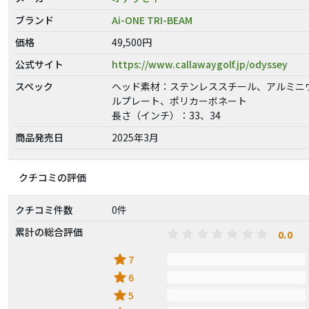
ブランド
Ai-ONE TRI-BEAM
価格
49,500円
公式サイト
https://www.callawaygolf.jp/odyssey
スペック
ヘッド素材：ステンレススチール、アルミニ
ルプレート、ポリカーボネート
長さ（インチ）：33、34
商品発売日
2025年3月
クチコミの評価
クチコミ件数
0件
累計の総合評価
0.0
star
7
star
6
star
5