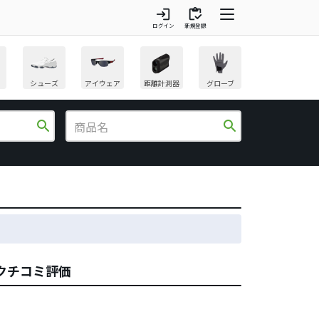
login
inventory
ログイン
新規登録
シューズ
アイウェア
距離計測器
グローブ
search
search
ーのクチコミ評価