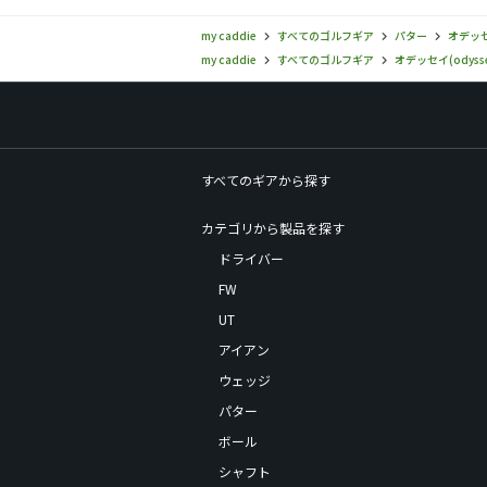
my caddie
すべてのゴルフギア
パター
オデッセイ
my caddie
すべてのゴルフギア
オデッセイ(odysse
すべてのギアから探す
カテゴリから製品を探す
ドライバー
FW
UT
アイアン
ウェッジ
パター
ボール
シャフト