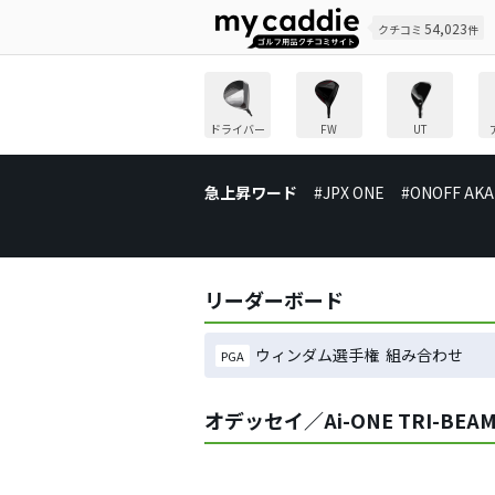
54,023
クチコミ
件
ドライバー
FW
UT
急上昇ワード
#JPX ONE
#ONOFF AKA
リーダーボード
ウィンダム選手権 組み合わせ
PGA
オデッセイ／Ai-ONE TRI-B