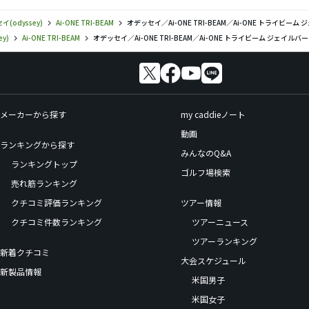
(odyssey)
Ai-ONE TRI-BEAM
オデッセイ／Ai-ONE TRI-BEAM／Ai-ONE トライビ
y)
Ai-ONE TRI-BEAM
オデッセイ／Ai-ONE TRI-BEAM／Ai-ONE トライビーム ジェイル
メーカーから探す
my caddieノート
動画
ランキングから探す
みんなのQ&A
ランキングトップ
ゴルフ場検索
売れ筋ランキング
クチコミ評価ランキング
ツアー情報
クチコミ件数ランキング
ツアーニュース
ツアーランキング
新着クチコミ
大会スケジュール
新製品情報
米国男子
米国女子