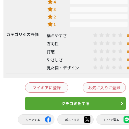
star
4
star
3
star
2
star
1
カテゴリ別の評価
0
構えやすさ
0
方向性
0
打感
0
やさしさ
0
見た目・デザイン
マイギアに登録
お気に入りに登録
クチコミをする
シェアする
ポストする
LINEで送る