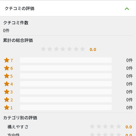
クチコミの評価
クチコミ件数
0件
累計の総合評価
0.0
star
7
0件
star
6
0件
star
5
0件
star
4
0件
star
3
0件
star
2
0件
star
1
0件
カテゴリ別の評価
0.0
構えやすさ
0.0
方向性