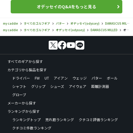
オデッセイのQ&Aをもっと見る
my caddie
すべてのゴルフギア
パター
オデッセイ(odyssey)
DAMASCUS MILLED
my caddie
すべてのゴルフギア
オデッセイ(odyssey)
DAMASCUS MILLED
オデッセイ／DAMASCUS MILLED／DAMASCUS MILLED JAILBIRD MINI DB パターの口コミ評価
すべてのギアから探す
カテゴリから製品を探す
ドライバー
FW
UT
アイアン
ウェッジ
パター
ボール
シャフト
グリップ
シューズ
アイウェア
距離計測器
グローブ
メーカーから探す
ランキングから探す
ランキングトップ
売れ筋ランキング
クチコミ評価ランキング
クチコミ件数ランキング