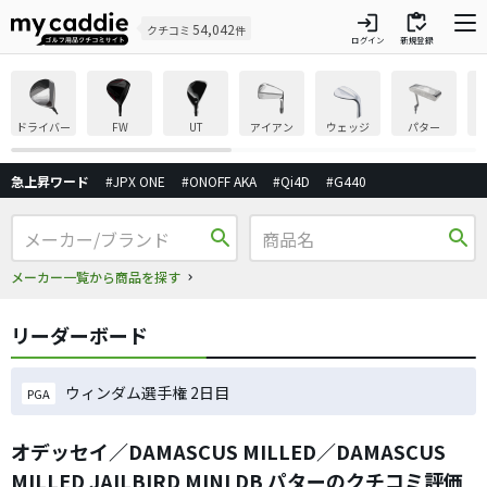
login
inventory
54,042
クチコミ
件
ログイン
新規登録
ドライバー
FW
UT
アイアン
ウェッジ
パター
急上昇ワード
#JPX ONE
#ONOFF AKA
#Qi4D
#G440
search
search
メーカー一覧から商品を探す
リーダーボード
ウィンダム選手権 2日目
PGA
オデッセイ／DAMASCUS MILLED／DAMASCUS
MILLED JAILBIRD MINI DB パターのクチコミ評価